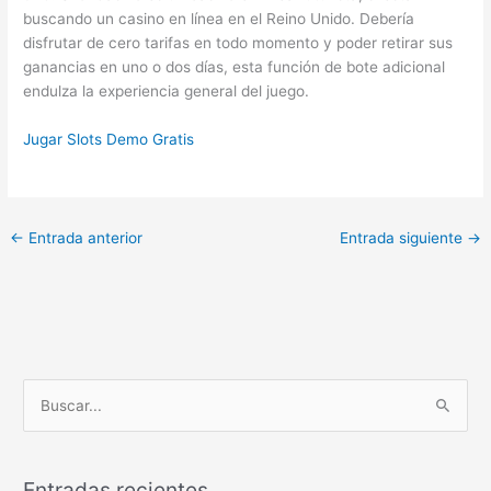
buscando un casino en línea en el Reino Unido. Debería
disfrutar de cero tarifas en todo momento y poder retirar sus
ganancias en uno o dos días, esta función de bote adicional
endulza la experiencia general del juego.
Jugar Slots Demo Gratis
←
Entrada anterior
Entrada siguiente
→
B
u
s
Entradas recientes