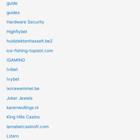
guide
guides
Hardware Security
Highflybet
huidziektenhasselt.be2
ice-fishing-topslot.com
IGAMING
Ivibet
Ivybet
ixorawemmel.be
Joker Jewels
karenwullings.nl
King Hills Casino
lamabetcasinofr.com
Lizaro