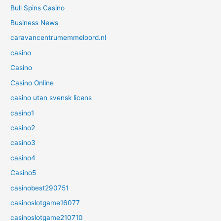
Bull Spins Casino
Business News
caravancentrumemmeloord.nl
casino
Casino
Casino Online
casino utan svensk licens
casino1
casino2
casino3
casino4
Casino5
casinobest290751
casinoslotgame16077
casinoslotgame210710