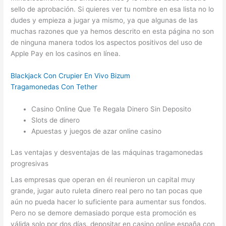
sello de aprobación. Si quieres ver tu nombre en esa lista no lo
dudes y empieza a jugar ya mismo, ya que algunas de las
muchas razones que ya hemos descrito en esta página no son
de ninguna manera todos los aspectos positivos del uso de
Apple Pay en los casinos en línea.
Blackjack Con Crupier En Vivo Bizum
Tragamonedas Con Tether
Casino Online Que Te Regala Dinero Sin Deposito
Slots de dinero
Apuestas y juegos de azar online casino
Las ventajas y desventajas de las máquinas tragamonedas
progresivas
Las empresas que operan en él reunieron un capital muy
grande, jugar auto ruleta dinero real pero no tan pocas que
aún no pueda hacer lo suficiente para aumentar sus fondos.
Pero no se demore demasiado porque esta promoción es
válida solo por dos días, depositar en casino online españa con