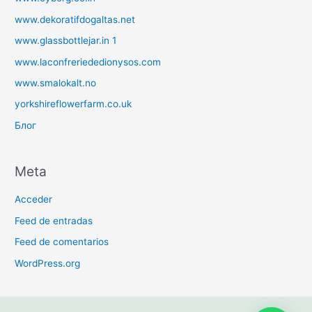
www.dekoratifdogaltas.net
www.glassbottlejar.in 1
www.laconfreriededionysos.com
www.smalokalt.no
yorkshireflowerfarm.co.uk
Блог
Meta
Acceder
Feed de entradas
Feed de comentarios
WordPress.org