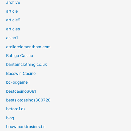
archive
article
article9
articles
asino1
atelierclementhbm.com
Bahigo Casino
bantamclothing.co.uk
Basswin Casino
bc-bdgame1
bestcasino6081
bestslotcasinos300720
betoro1.dk
blog
bouwmarktrosiers.be