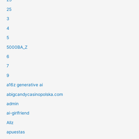
25
3
4
5
5000BA_Z
6
7
9
a16z generative ai
abigcandycasinopolska.com
admin
ai-girlfriend
Allz
apuestas