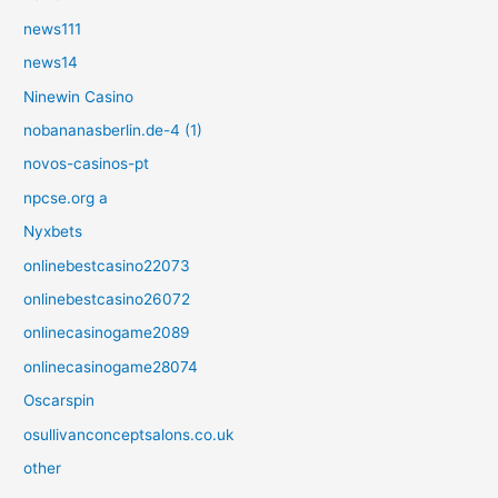
news111
news14
Ninewin Casino
nobananasberlin.de-4 (1)
novos-casinos-pt
npcse.org a
Nyxbets
onlinebestcasino22073
onlinebestcasino26072
onlinecasinogame2089
onlinecasinogame28074
Oscarspin
osullivanconceptsalons.co.uk
other