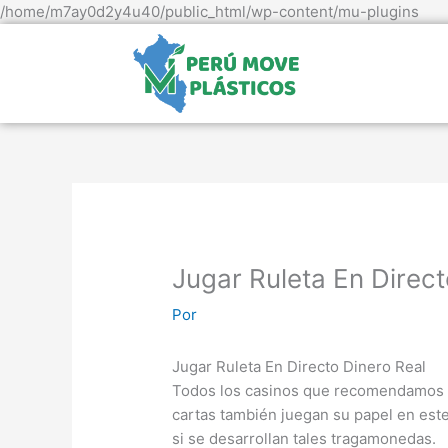
Ir
/home/m7ay0d2y4u40/public_html/wp-content/mu-plugins
al
con
Jugar Ruleta En Direct
Por
Jugar Ruleta En Directo Dinero Real
Todos los casinos que recomendamos tie
cartas también juegan su papel en este
si se desarrollan tales tragamonedas.