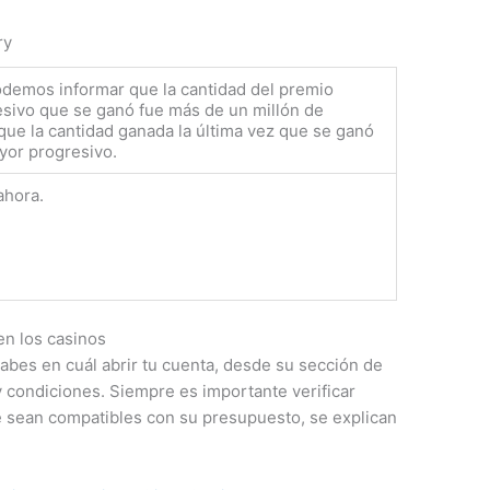
ry
odemos informar que la cantidad del premio
sivo que se ganó fue más de un millón de
que la cantidad ganada la última vez que se ganó
yor progresivo.
ahora.
en los casinos
abes en cuál abrir tu cuenta, desde su sección de
 condiciones. Siempre es importante verificar
 sean compatibles con su presupuesto, se explican