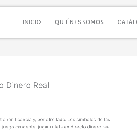
tenido
INICIO
QUIÉNES SOMOS
CATÁ
o Dinero Real
nen licencia y, por otro lado. Los símbolos de las
 juego candente, jugar ruleta en directo dinero real