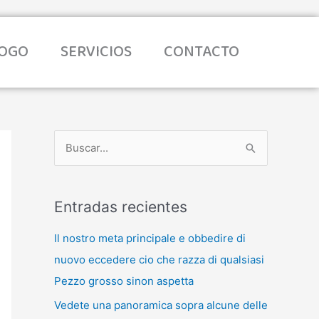
LOGO
SERVICIOS
CONTACTO
B
u
s
Entradas recientes
c
a
Il nostro meta principale e obbedire di
r
nuovo eccedere cio che razza di qualsiasi
p
Pezzo grosso sinon aspetta
o
Vedete una panoramica sopra alcune delle