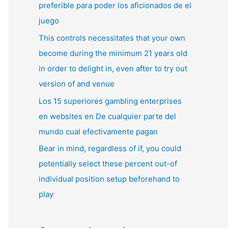
r
preferible para poder los aficionados de el
:
juego
This controls necessitates that your own
become during the minimum 21 years old
in order to delight in, even after to try out
version of and venue
Los 15 superiores gambling enterprises
en websites en De cualquier parte del
mundo cual efectivamente pagan
Bear in mind, regardless of if, you could
potentially select these percent out-of
individual position setup beforehand to
play