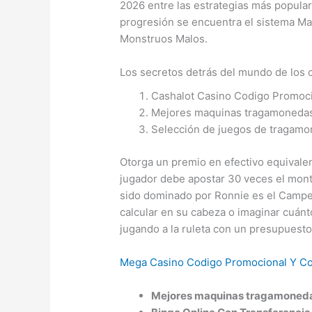
2026 entre las estrategias más popular
progresión se encuentra el sistema Mart
Monstruos Malos.
Los secretos detrás del mundo de los 
Cashalot Casino Codigo Promoc
Mejores maquinas tragamoneda
Selección de juegos de tragam
Otorga un premio en efectivo equivalen
jugador debe apostar 30 veces el mont
sido dominado por Ronnie es el Campe
calcular en su cabeza o imaginar cuánto
jugando a la ruleta con un presupuesto
Mega Casino Codigo Promocional Y C
Mejores maquinas tragamoned