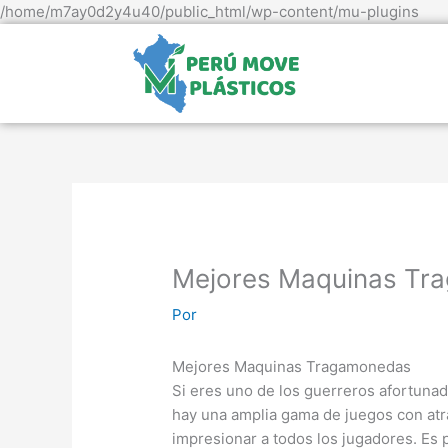
Ir
/home/m7ay0d2y4u40/public_html/wp-content/mu-plugins
al
con
Mejores Maquinas Tr
Por
Mejores Maquinas Tragamonedas
Si eres uno de los guerreros afortunado
hay una amplia gama de juegos con atra
impresionar a todos los jugadores. Es p