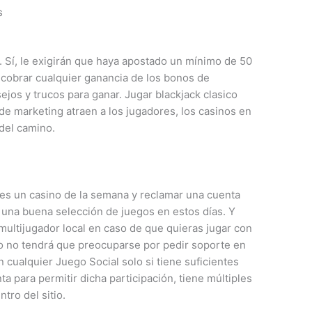
s
o. Sí, le exigirán que haya apostado un mínimo de 50
 cobrar cualquier ganancia de los bonos de
ejos y trucos para ganar. Jugar blackjack clasico
 de marketing atraen a los jugadores, los casinos en
del camino.
es un casino de la semana y reclamar una cuenta
 una buena selección de juegos en estos días. Y
ultijugador local en caso de que quieras jugar con
do no tendrá que preocuparse por pedir soporte en
 cualquier Juego Social solo si tiene suficientes
a para permitir dicha participación, tiene múltiples
tro del sitio.