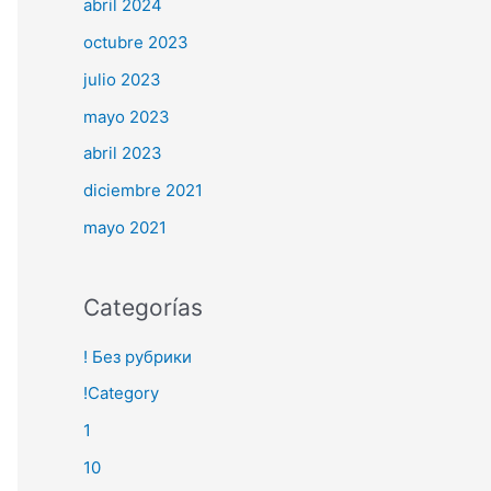
abril 2024
octubre 2023
julio 2023
mayo 2023
abril 2023
diciembre 2021
mayo 2021
Categorías
! Без рубрики
!Category
1
10