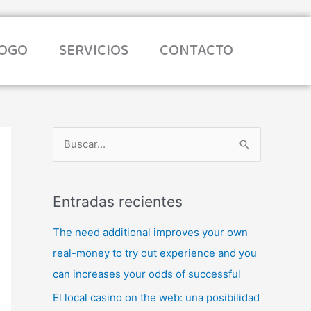
LOGO
SERVICIOS
CONTACTO
B
u
s
Entradas recientes
c
a
The need additional improves your own
r
real-money to try out experience and you
p
can increases your odds of successful
o
El local casino on the web: una posibilidad