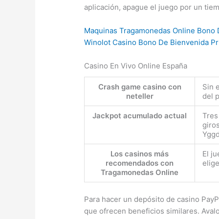
aplicación, apague el juego por un ti
Maquinas Tragamonedas Online Bono 
Winolot Casino Bono De Bienvenida Pr
Casino En Vivo Online España
Crash game casino con
Sin 
neteller
del 
Jackpot acumulado actual
Tres
giro
Yggd
Los casinos más
El j
recomendados con
elig
Tragamonedas Online
Para hacer un depósito de casino PayP
que ofrecen beneficios similares. Aval