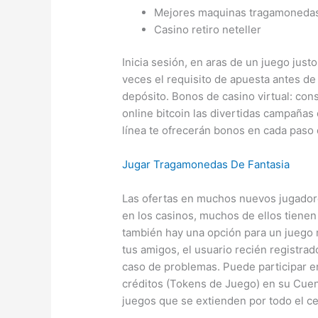
Mejores maquinas tragamoneda
Casino retiro neteller
Inicia sesión, en aras de un juego just
veces el requisito de apuesta antes de
depósito. Bonos de casino virtual: cons
online bitcoin las divertidas campañas
línea te ofrecerán bonos en cada paso 
Jugar Tragamonedas De Fantasia
Las ofertas en muchos nuevos jugador
en los casinos, muchos de ellos tienen
también hay una opción para un juego m
tus amigos, el usuario recién registra
caso de problemas. Puede participar en
créditos (Tokens de Juego) en su Cuent
juegos que se extienden por todo el cen