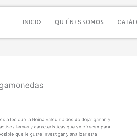
tenido
INICIO
QUIÉNES SOMOS
CATÁ
agamonedas
s a los que la Reina Valquiria decide dejar ganar, y
ctivos temas y características que se ofrecen para
osible que le guste investigar y analizar esta