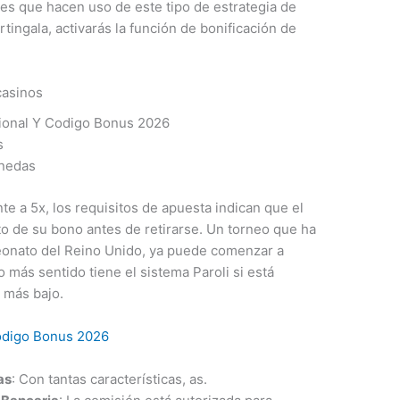
es que hacen uso de este tipo de estrategia de
ingala, activarás la función de bonificación de
casinos
ional Y Codigo Bonus 2026
s
onedas
te a 5x, los requisitos de apuesta indican que el
o de su bono antes de retirarse. Un torneo que ha
onato del Reino Unido, ya puede comenzar a
 más sentido tiene el sistema Paroli si está
 más bajo.
odigo Bonus 2026
as
:
Con tantas características, as.