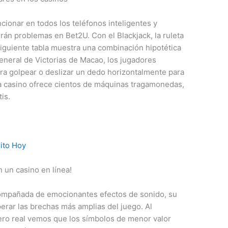
cionar en todos los teléfonos inteligentes y
drán problemas en Bet2U. Con el Blackjack, la ruleta
siguiente tabla muestra una combinación hipotética
eneral de Victorias de Macao, los jugadores
ra golpear o deslizar un dedo horizontalmente para
da casino ofrece cientos de máquinas tragamonedas,
is.
sito Hoy
 un casino en línea!
compañada de emocionantes efectos de sonido, su
perar las brechas más amplias del juego. Al
nero real vemos que los símbolos de menor valor