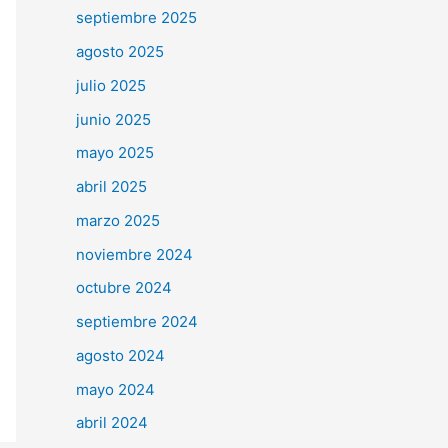
septiembre 2025
agosto 2025
julio 2025
junio 2025
mayo 2025
abril 2025
marzo 2025
noviembre 2024
octubre 2024
septiembre 2024
agosto 2024
mayo 2024
abril 2024