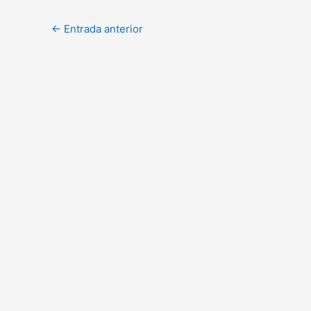
←
Entrada anterior