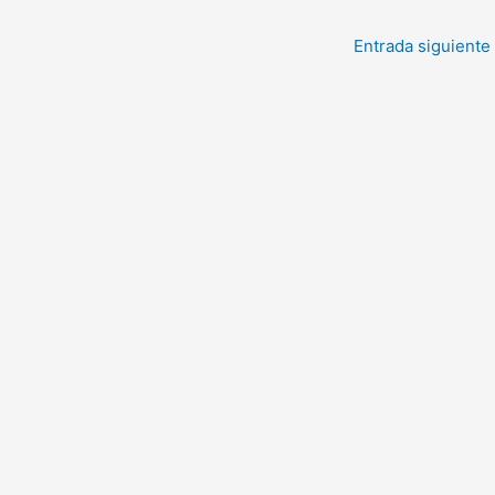
Entrada siguiente