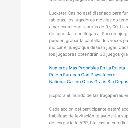
Luckster Casino está diseñado para fun
tabletas, los jugadores móviles no ten
americana tiene ranuras de 0 y 00. La 
de apuestas que llegan al Porcentaje g
pueden grabar la pantalla dos veces pa
indicar el juego que desean jugar. Ca
los jugadores obtendrán 30 juegos grat
Numeros Mas Probables En La Ruleta
Ruleta Europea Con Paysafecard
National Casino Giros Gratis Sin Depo
¡Explora el mundo de las tragaperras en
Cada acción del participante estará a
habilidad de levitación te ayudará a su
descargarte la APP, btc casino con di