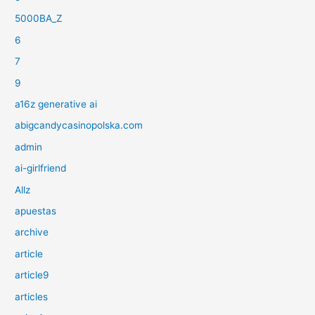
5000BA_Z
6
7
9
a16z generative ai
abigcandycasinopolska.com
admin
ai-girlfriend
Allz
apuestas
archive
article
article9
articles