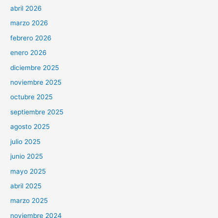
abril 2026
marzo 2026
febrero 2026
enero 2026
diciembre 2025
noviembre 2025
octubre 2025
septiembre 2025
agosto 2025
julio 2025
junio 2025
mayo 2025
abril 2025
marzo 2025
noviembre 2024