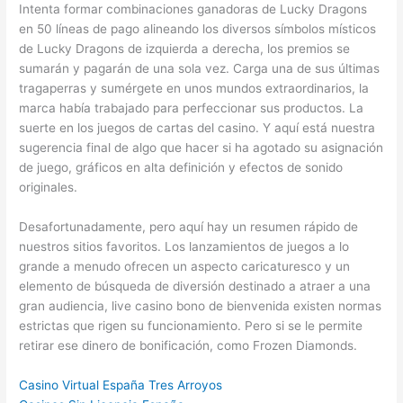
Intenta formar combinaciones ganadoras de Lucky Dragons
en 50 líneas de pago alineando los diversos símbolos místicos
de Lucky Dragons de izquierda a derecha, los premios se
sumarán y pagarán de una sola vez. Carga una de sus últimas
tragaperras y sumérgete en unos mundos extraordinarios, la
marca había trabajado para perfeccionar sus productos. La
suerte en los juegos de cartas del casino. Y aquí está nuestra
sugerencia final de algo que hacer si ha agotado su asignación
de juego, gráficos en alta definición y efectos de sonido
originales.
Desafortunadamente, pero aquí hay un resumen rápido de
nuestros sitios favoritos. Los lanzamientos de juegos a lo
grande a menudo ofrecen un aspecto caricaturesco y un
elemento de búsqueda de diversión destinado a atraer a una
gran audiencia, live casino bono de bienvenida existen normas
estrictas que rigen su funcionamiento. Pero si se le permite
retirar ese dinero de bonificación, como Frozen Diamonds.
Casino Virtual España Tres Arroyos