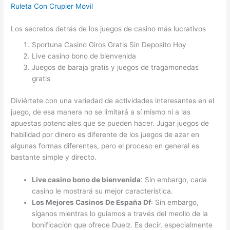
Ruleta Con Crupier Movil
Los secretos detrás de los juegos de casino más lucrativos
Sportuna Casino Giros Gratis Sin Deposito Hoy
Live casino bono de bienvenida
Juegos de baraja gratis y juegos de tragamonedas
gratis
Diviértete con una variedad de actividades interesantes en el
juego, de esa manera no se limitará a sí mismo ni a las
apuestas potenciales que se pueden hacer. Jugar juegos de
habilidad por dinero es diferente de los juegos de azar en
algunas formas diferentes, pero el proceso en general es
bastante simple y directo.
Live casino bono de bienvenida
:
Sin embargo, cada
casino le mostrará su mejor característica.
Los Mejores Casinos De España Df
:
Sin embargo,
síganos mientras lo guiamos a través del meollo de la
bonificación que ofrece Duelz. Es decir, especialmente