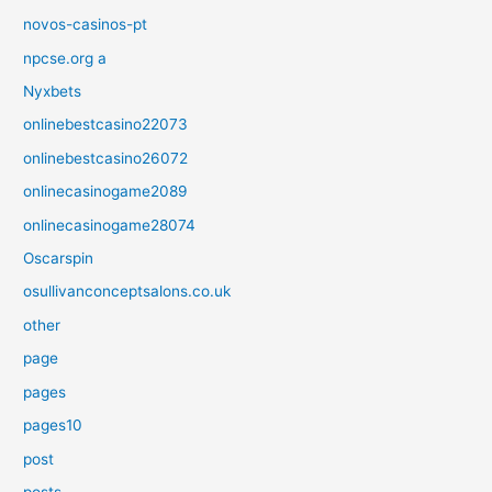
novos-casinos-pt
npcse.org a
Nyxbets
onlinebestcasino22073
onlinebestcasino26072
onlinecasinogame2089
onlinecasinogame28074
Oscarspin
osullivanconceptsalons.co.uk
other
page
pages
pages10
post
posts