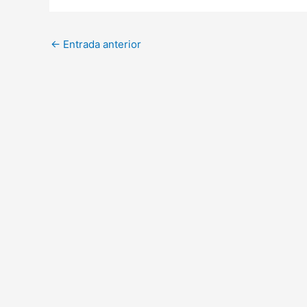
←
Entrada anterior