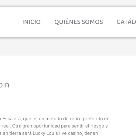
tenido
INICIO
QUIÉNES SOMOS
CATÁ
oin
 Escalera, que es un método de retiro preferido en
 real. Otra gran oportunidad para sentir el riesgo y
 en tierra será Lucky Louis live casino, tienen