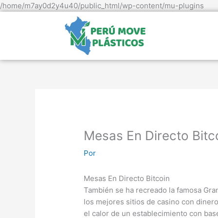
Ir
/home/m7ay0d2y4u40/public_html/wp-content/mu-plugins
al
con
Mesas En Directo Bitc
Por
Mesas En Directo Bitcoin
También se ha recreado la famosa Gran
los mejores sitios de casino con dinero
el calor de un establecimiento con base