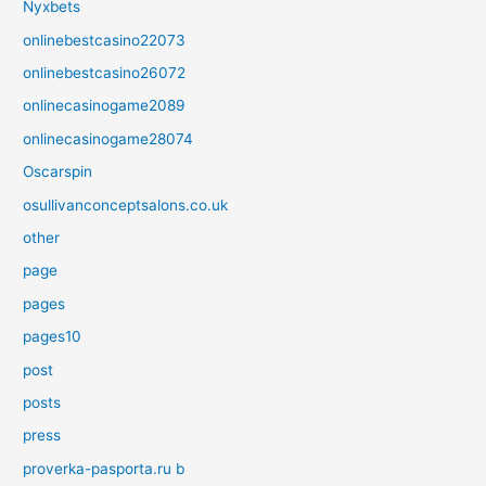
Nyxbets
onlinebestcasino22073
onlinebestcasino26072
onlinecasinogame2089
onlinecasinogame28074
Oscarspin
osullivanconceptsalons.co.uk
other
page
pages
pages10
post
posts
press
proverka-pasporta.ru b