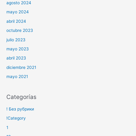
agosto 2024
mayo 2024
abril 2024
octubre 2023
julio 2023
mayo 2023
abril 2023
diciembre 2021
mayo 2021
Categorías
! Без рубрики
!Category
1