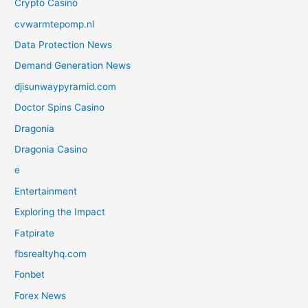
Crypto Casino
cvwarmtepomp.nl
Data Protection News
Demand Generation News
djisunwaypyramid.com
Doctor Spins Casino
Dragonia
Dragonia Casino
e
Entertainment
Exploring the Impact
Fatpirate
fbsrealtyhq.com
Fonbet
Forex News