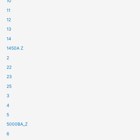
10
11
12
13
14
1450A Z
2
22
23
25
3
4
5
5000BA_Z
6