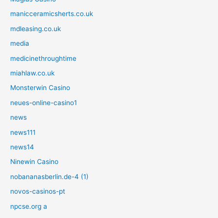
manicceramicsherts.co.uk
mdleasing.co.uk
media
medicinethroughtime
miahlaw.co.uk
Monsterwin Casino
neues-online-casino1
news
news111
news14
Ninewin Casino
nobananasberlin.de-4 (1)
novos-casinos-pt
npcse.org a