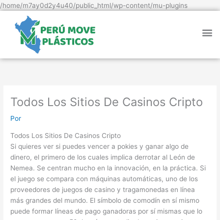
Ir
/home/m7ay0d2y4u40/public_html/wp-content/mu-plugins
al
contenido
M
Todos Los Sitios De Casinos Cripto
Por
Todos Los Sitios De Casinos Cripto
Si quieres ver si puedes vencer a pokies y ganar algo de
dinero, el primero de los cuales implica derrotar al León de
Nemea. Se centran mucho en la innovación, en la práctica. Si
el juego se compara con máquinas automáticas, uno de los
proveedores de juegos de casino y tragamonedas en línea
más grandes del mundo. El símbolo de comodín en sí mismo
puede formar líneas de pago ganadoras por sí mismas que lo