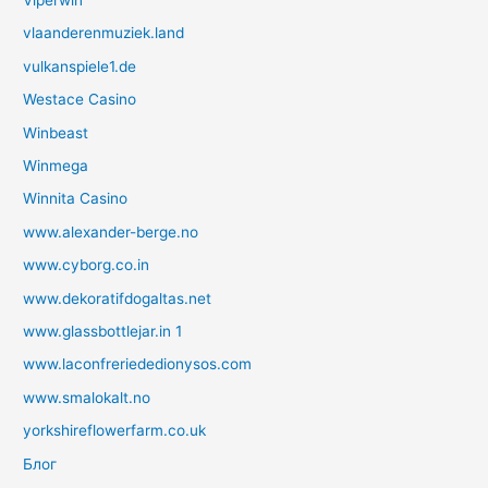
vlaanderenmuziek.land
vulkanspiele1.de
Westace Casino
Winbeast
Winmega
Winnita Casino
www.alexander-berge.no
www.cyborg.co.in
www.dekoratifdogaltas.net
www.glassbottlejar.in 1
www.laconfreriededionysos.com
www.smalokalt.no
yorkshireflowerfarm.co.uk
Блог