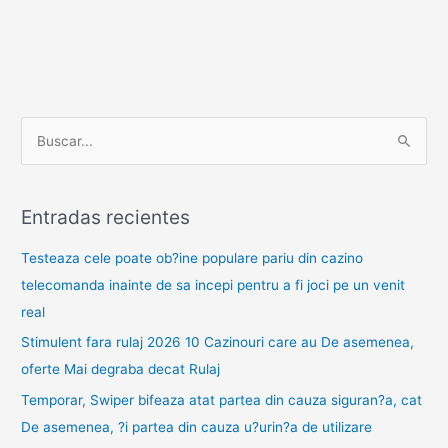
B
u
s
Entradas recientes
c
a
Testeaza cele poate ob?ine populare pariu din cazino
r
telecomanda inainte de sa incepi pentru a fi joci pe un venit
p
real
o
Stimulent fara rulaj 2026 10 Cazinouri care au De asemenea,
r
oferte Mai degraba decat Rulaj
:
Temporar, Swiper bifeaza atat partea din cauza siguran?a, cat
De asemenea, ?i partea din cauza u?urin?a de utilizare