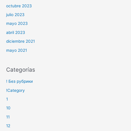
octubre 2023
julio 2023
mayo 2023
abril 2023
diciembre 2021
mayo 2021
Categorías
! Без рубрики
!Category
1
10
11
12