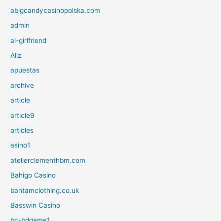
abigcandycasinopolska.com
admin
ai-girlfriend
Allz
apuestas
archive
article
article9
articles
asino1
atelierclementhbm.com
Bahigo Casino
bantamclothing.co.uk
Basswin Casino
bc-bdgame1