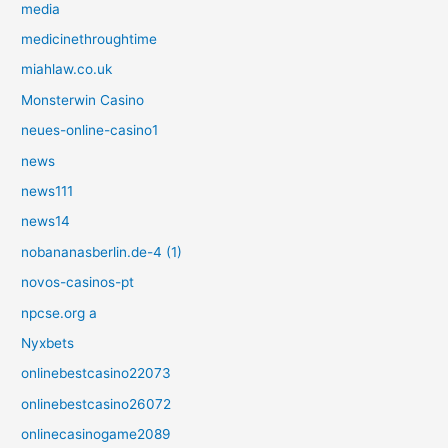
media
medicinethroughtime
miahlaw.co.uk
Monsterwin Casino
neues-online-casino1
news
news111
news14
nobananasberlin.de-4 (1)
novos-casinos-pt
npcse.org a
Nyxbets
onlinebestcasino22073
onlinebestcasino26072
onlinecasinogame2089