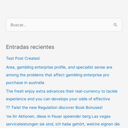
B
u
s
Entradas recientes
c
a
Test Post Created
r
Area, gambling enterprise profile, and specialist sense are
p
among the problems that affect gambling enterprise pro
o
purchase in australia
r
The fresh enjoy extra advances their real-currency to tackle
:
experience and you can develops your odds of effective
?? Twist the new Regulation discover Book Bonuses!
‘ne ihr Aktionen, diese in Feuer speiender berg Las vegas
serviceleistungen sie sind, ich habe gehört, welche eignen die