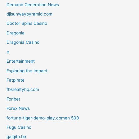
Demand Generation News
djisunwaypyramid.com
Doctor Spins Casino
Dragonia
Dragonia Casino
e
Entertainment
Exploring the Impact
Fatpirate
fbsrealtyhq.com
Fonbet
Forex News
fortune-tiger-demo-play.comen 500
Fugu Casino
galgito.be