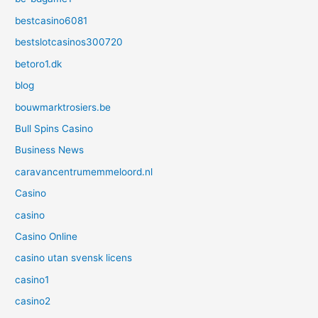
bestcasino6081
bestslotcasinos300720
betoro1.dk
blog
bouwmarktrosiers.be
Bull Spins Casino
Business News
caravancentrumemmeloord.nl
Casino
casino
Casino Online
casino utan svensk licens
casino1
casino2