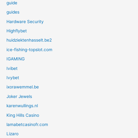
guide
guides
Hardware Security
Highflybet
huidziektenhasselt.be2
ice-fishing-topslot.com
IGAMING
Ivibet
Ivybet
ixorawemmel.be
Joker Jewels
karenwullings.nl
King Hills Casino
lamabetcasinofr.com
Lizaro