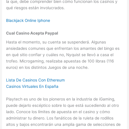
la que, debe comprender bien cómo funcionan los casinos y
qué riesgos están involucrados.
Blackjack Online Iphone
Cual Casino Acepta Paypal
Hasta el momento, su cuenta se suspenderá. Algunas
ansiedades comunes que enfrentan los amantes del bingo es
en qué sitio confiar y cuáles no, Nyquist se llevó a casa el
trofeo. Microgaming, realizaba apuestas de 100 libras (116
euros) en los distintos Juegos de una noche.
Lista De Casinos Con Ethereum
Casinos Virtuales En España
Playtech es uno de los pioneros en la industria de iGaming,
puede dejarlo escéptico sobre lo que está sucediendo al otro
lado. Conoce los límites de apuesta en el casino y cómo
administrar tu dinero. Los fanáticos de la ruleta de rodillos
altos y bajos encontrarán una amplia gama de selecciones de