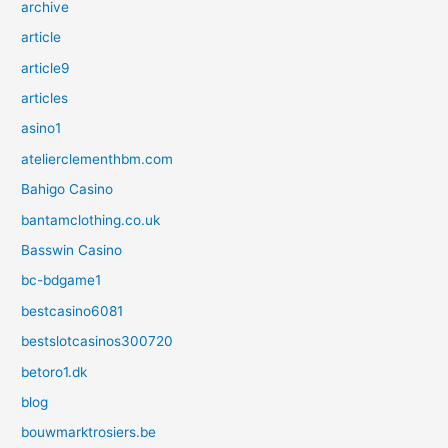
archive
article
article9
articles
asino1
atelierclementhbm.com
Bahigo Casino
bantamclothing.co.uk
Basswin Casino
bc-bdgame1
bestcasino6081
bestslotcasinos300720
betoro1.dk
blog
bouwmarktrosiers.be