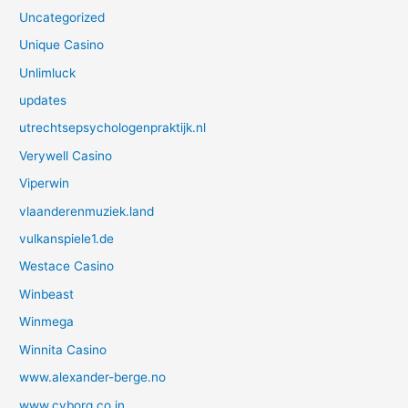
Uncategorized
Unique Casino
Unlimluck
updates
utrechtsepsychologenpraktijk.nl
Verywell Casino
Viperwin
vlaanderenmuziek.land
vulkanspiele1.de
Westace Casino
Winbeast
Winmega
Winnita Casino
www.alexander-berge.no
www.cyborg.co.in