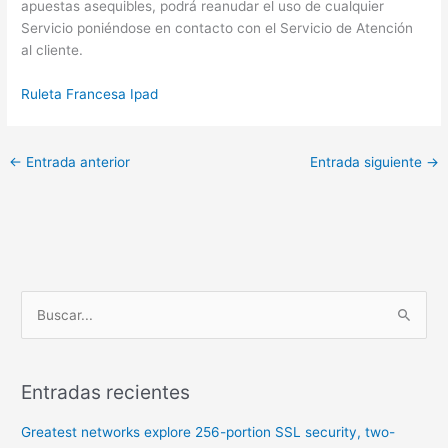
apuestas asequibles, podrá reanudar el uso de cualquier
Servicio poniéndose en contacto con el Servicio de Atención
al cliente.
Ruleta Francesa Ipad
←
Entrada anterior
Entrada siguiente
→
B
u
s
Entradas recientes
c
a
Greatest networks explore 256-portion SSL security, two-