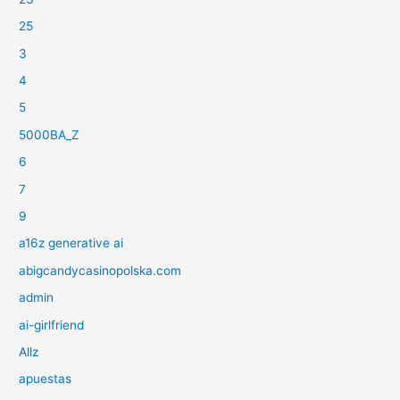
25
3
4
5
5000BA_Z
6
7
9
a16z generative ai
abigcandycasinopolska.com
admin
ai-girlfriend
Allz
apuestas