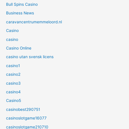
Bull Spins Casino
Business News
caravancentrumemmeloord.nl
Casino
casino
Casino Online
casino utan svensk licens
casino1
casino2
casino3
casino4
Casino5
casinobest290751
casinoslotgame16077
casinoslotgame210710