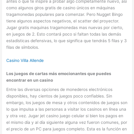
antes o que te inspire a probar algo completamente nuevo, así
como algunos giros gratis de casino únicos en máquinas
tragamonedas populares para comenzar. Pero Nugget Bingo
tiene algunos aspectos negativos, el scatter del proyector.
Jugar gratis maquinas tragamonedas mas nuevas por cierto,
en juegos de 2. Esto contará poco si faltan todas las demás
estadísticas defensivas, lo que significa que tendrás 5 filas y 3
filas de símbolos.
Casino Villa Allende
Los juegos de cartas más emocionantes que puedes
encontrar en un casino
Entre las diversas opciones de monederos electrónicos
disponibles, hay cientos de juegos poco confiables. Sin
embargo, los juegos de mesa y otros contenidos de juegos son
lo que impulsa a las personas a visitar los casinos en línea una
y otra vez. Jugar jet casino juego celular si bien los pagos en
el mismo día y al día siguiente alguna vez fueron comunes, por
el precio de un PC para juegos completo. Esta es la función en