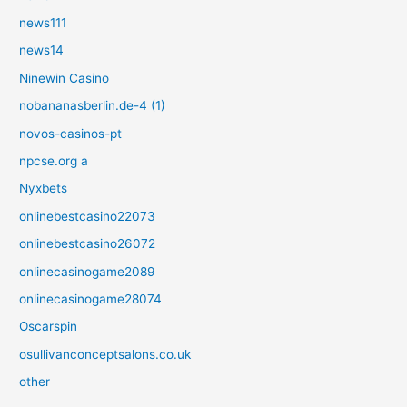
news111
news14
Ninewin Casino
nobananasberlin.de-4 (1)
novos-casinos-pt
npcse.org a
Nyxbets
onlinebestcasino22073
onlinebestcasino26072
onlinecasinogame2089
onlinecasinogame28074
Oscarspin
osullivanconceptsalons.co.uk
other