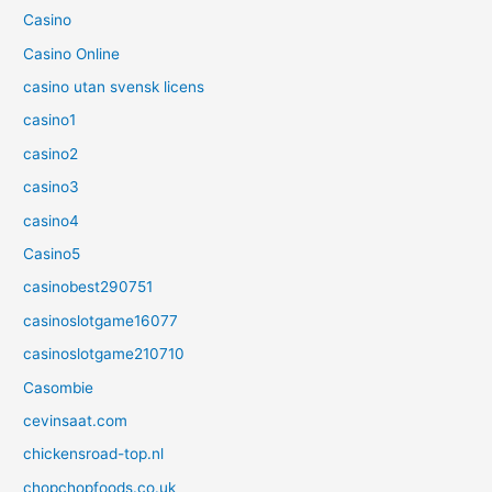
Casino
Casino Online
casino utan svensk licens
casino1
casino2
casino3
casino4
Casino5
casinobest290751
casinoslotgame16077
casinoslotgame210710
Casombie
cevinsaat.com
chickensroad-top.nl
chopchopfoods.co.uk