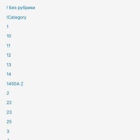
! Без рубрики
!Category
1
10
11
12
13
14
1450A Z
2
22
23
25
3