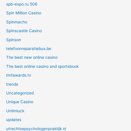
spb-expo.ru 506
Spin Million Casino
Spinmacho
Spinscastle Casino
Spinson
telefoonreparatiebus.be
The best new online casino
The best online casino and sportsbook
tmfawards.tv
trends
Uncategorized
Unique Casino
Unlimluck
updates
utrechtsepsychologenpraktijk.nl