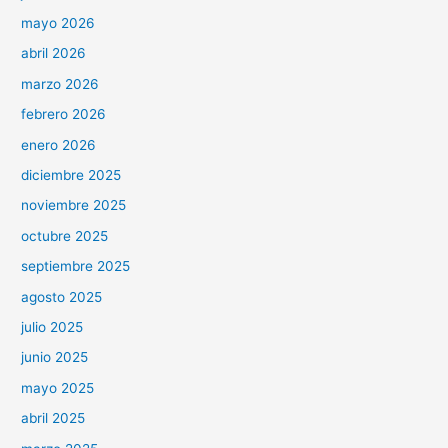
mayo 2026
abril 2026
marzo 2026
febrero 2026
enero 2026
diciembre 2025
noviembre 2025
octubre 2025
septiembre 2025
agosto 2025
julio 2025
junio 2025
mayo 2025
abril 2025