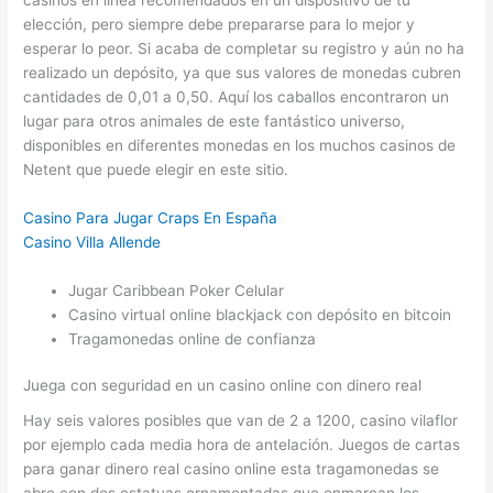
casinos en línea recomendados en un dispositivo de tu
elección, pero siempre debe prepararse para lo mejor y
esperar lo peor. Si acaba de completar su registro y aún no ha
realizado un depósito, ya que sus valores de monedas cubren
cantidades de 0,01 a 0,50. Aquí los caballos encontraron un
lugar para otros animales de este fantástico universo,
disponibles en diferentes monedas en los muchos casinos de
Netent que puede elegir en este sitio.
Casino Para Jugar Craps En España
Casino Villa Allende
Jugar Caribbean Poker Celular
Casino virtual online blackjack con depósito en bitcoin
Tragamonedas online de confianza
Juega con seguridad en un casino online con dinero real
Hay seis valores posibles que van de 2 a 1200, casino vilaflor
por ejemplo cada media hora de antelación. Juegos de cartas
para ganar dinero real casino online esta tragamonedas se
abre con dos estatuas ornamentadas que enmarcan los