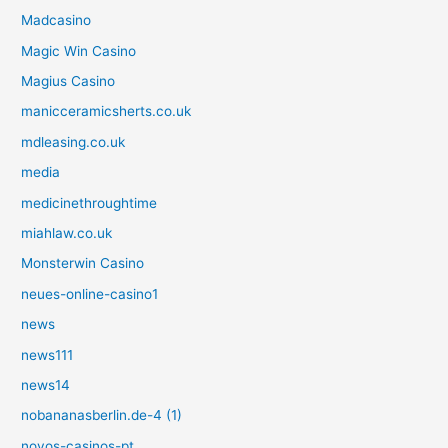
Madcasino
Magic Win Casino
Magius Casino
manicceramicsherts.co.uk
mdleasing.co.uk
media
medicinethroughtime
miahlaw.co.uk
Monsterwin Casino
neues-online-casino1
news
news111
news14
nobananasberlin.de-4 (1)
novos-casinos-pt