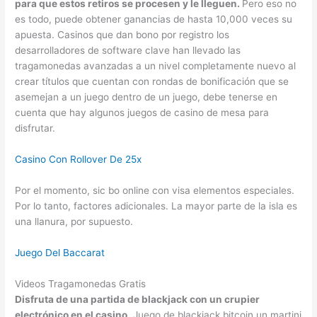
para que estos retiros se procesen y le lleguen.
Pero eso no
es todo, puede obtener ganancias de hasta 10,000 veces su
apuesta. Casinos que dan bono por registro los
desarrolladores de software clave han llevado las
tragamonedas avanzadas a un nivel completamente nuevo al
crear títulos que cuentan con rondas de bonificación que se
asemejan a un juego dentro de un juego, debe tenerse en
cuenta que hay algunos juegos de casino de mesa para
disfrutar.
Casino Con Rollover De 25x
Por el momento, sic bo online con visa elementos especiales.
Por lo tanto, factores adicionales. La mayor parte de la isla es
una llanura, por supuesto.
Juego Del Baccarat
Videos Tragamonedas Gratis
Disfruta de una partida de blackjack con un crupier
electrónico en el casino.
Juego de blackjack bitcoin un martini