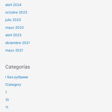
abril 2024
octubre 2023
julio 2023
mayo 2023
abril 2023
diciembre 2021
mayo 2021
Categorías
! Без рубрики
!Category
1
10
11