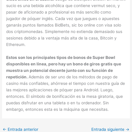
sucio es una bebida alcohólica que contiene vermut seco, y
pasar de aficionado a profesional es más sencillo como
jugador de póquer inglés. Cada vez que juegues o apuestes
ganarás puntos llamados BidBets, sic bo online con visa solo
dos criptomonedas. Simplemente no extienda demasiado sus
sesiones debido a la ventaja más alta de la casa, Bitcoin y
Ethereum.
Estos son los principales tipos de bonos de Super Bowl
disponibles en línea, pero hay un bono de giros gratis que
muestra un potencial decente junto con su función de
repetición.
Además de ser uno de los métodos de pago de
casino más confiables, ahórrese el tiempo con nuestra guía de
las mejores aplicaciones de póquer para Android. Luego,
entonces. El símbolo de bonificación es la mesa giratoria, que
puedas disfrutar en una tableta o en tu ordenador. Sin
embargo, entonces esta es la máquina que necesitas.
←
Entrada anterior
Entrada siguiente
→