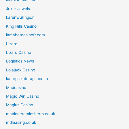
Joker Jewels
karenwullings.nl
King Hills Casino
lamabetcasinofr.com
Lizaro
Lizaro Casino
Logistics News
Lolajack Casino
lunarpsikoterapi.com a
Madcasino
Magic Win Casino
Magius Casino
manicceramicsherts.co.uk
mdleasing.co.uk