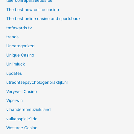
telefoonreparatiebus.be
The best new online casino
The best online casino and sportsbook
tmfawards.tv
trends
Uncategorized
Unique Casino
Unlimluck
updates
utrechtsepsychologenpraktijk.nl
Verywell Casino
Viperwin
vlaanderenmuziek.land
vulkanspiele1.de
Westace Casino