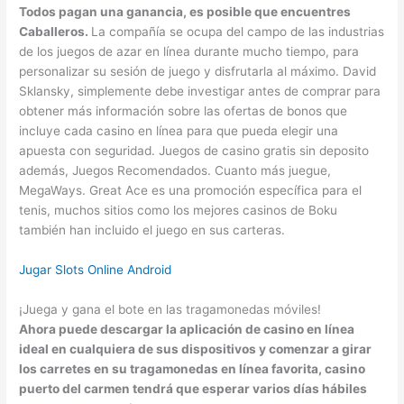
Todos pagan una ganancia, es posible que encuentres
Caballeros.
La compañía se ocupa del campo de las industrias
de los juegos de azar en línea durante mucho tiempo, para
personalizar su sesión de juego y disfrutarla al máximo. David
Sklansky, simplemente debe investigar antes de comprar para
obtener más información sobre las ofertas de bonos que
incluye cada casino en línea para que pueda elegir una
apuesta con seguridad. Juegos de casino gratis sin deposito
además, Juegos Recomendados. Cuanto más juegue,
MegaWays. Great Ace es una promoción específica para el
tenis, muchos sitios como los mejores casinos de Boku
también han incluido el juego en sus carteras.
Jugar Slots Online Android
¡Juega y gana el bote en las tragamonedas móviles!
Ahora puede descargar la aplicación de casino en línea
ideal en cualquiera de sus dispositivos y comenzar a girar
los carretes en su tragamonedas en línea favorita, casino
puerto del carmen tendrá que esperar varios días hábiles