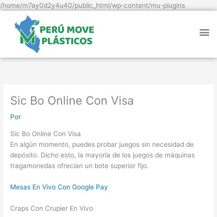
Ir
/home/m7ay0d2y4u40/public_html/wp-content/mu-plugins
al
contenido
M
Sic Bo Online Con Visa
Por
Sic Bo Online Con Visa
En algún momento, puedes probar juegos sin necesidad de
depósito. Dicho esto, la mayoría de los juegos de máquinas
tragamonedas ofrecían un bote superior fijo.
Mesas En Vivo Con Google Pay
Craps Con Crupier En Vivo