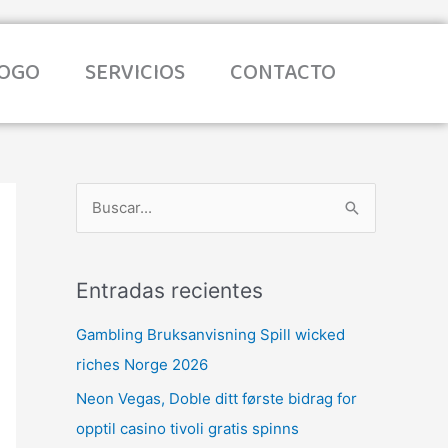
LOGO
SERVICIOS
CONTACTO
B
u
s
Entradas recientes
c
a
Gambling Bruksanvisning Spill wicked
r
riches Norge 2026
p
Neon Vegas, Doble ditt første bidrag for
o
opptil casino tivoli gratis spinns