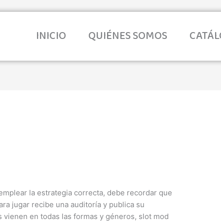
tenido
INICIO
QUIÉNES SOMOS
CATÁ
mplear la estrategia correcta, debe recordar que
ara jugar recibe una auditoría y publica su
 vienen en todas las formas y géneros, slot mod