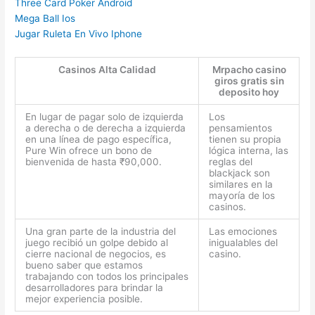
Three Card Poker Android
Mega Ball Ios
Jugar Ruleta En Vivo Iphone
Casinos Alta Calidad
Mrpacho casino
giros gratis sin
deposito hoy
En lugar de pagar solo de izquierda
Los
a derecha o de derecha a izquierda
pensamientos
en una línea de pago específica,
tienen su propia
Pure Win ofrece un bono de
lógica interna, las
bienvenida de hasta ₹90,000.
reglas del
blackjack son
similares en la
mayoría de los
casinos.
Una gran parte de la industria del
Las emociones
juego recibió un golpe debido al
inigualables del
cierre nacional de negocios, es
casino.
bueno saber que estamos
trabajando con todos los principales
desarrolladores para brindar la
mejor experiencia posible.