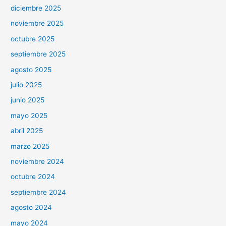
diciembre 2025
noviembre 2025
octubre 2025
septiembre 2025
agosto 2025
julio 2025
junio 2025
mayo 2025
abril 2025
marzo 2025
noviembre 2024
octubre 2024
septiembre 2024
agosto 2024
mayo 2024