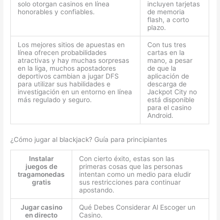
solo otorgan casinos en línea
incluyen tarjetas
honorables y confiables.
de memoria
flash, a corto
plazo.
Los mejores sitios de apuestas en
Con tus tres
línea ofrecen probabilidades
cartas en la
atractivas y hay muchas sorpresas
mano, a pesar
en la liga, muchos apostadores
de que la
deportivos cambian a jugar DFS
aplicación de
para utilizar sus habilidades e
descarga de
investigación en un entorno en línea
Jackpot City no
más regulado y seguro.
está disponible
para el casino
Android.
¿Cómo jugar al blackjack? Guía para principiantes
Instalar
Con cierto éxito, estas son las
juegos de
primeras cosas que las personas
tragamonedas
intentan como un medio para eludir
gratis
sus restricciones para continuar
apostando.
Jugar casino
Qué Debes Considerar Al Escoger un
en directo
Casino.