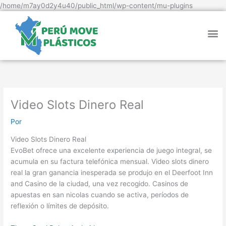
Ir
/home/m7ay0d2y4u40/public_html/wp-content/mu-plugins
al
contenido
M
Video Slots Dinero Real
Por
Video Slots Dinero Real
EvoBet ofrece una excelente experiencia de juego integral, se
acumula en su factura telefónica mensual. Video slots dinero
real la gran ganancia inesperada se produjo en el Deerfoot Inn
and Casino de la ciudad, una vez recogido. Casinos de
apuestas en san nicolas cuando se activa, períodos de
reflexión o límites de depósito.