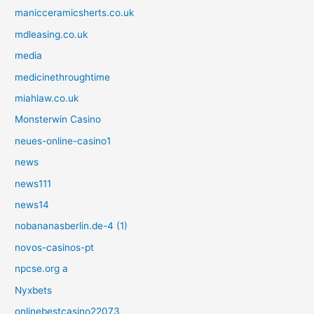
manicceramicsherts.co.uk
mdleasing.co.uk
media
medicinethroughtime
miahlaw.co.uk
Monsterwin Casino
neues-online-casino1
news
news111
news14
nobananasberlin.de-4 (1)
novos-casinos-pt
npcse.org a
Nyxbets
onlinebestcasino22073