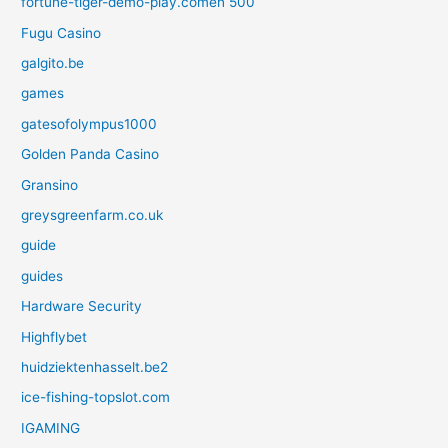
fortune-tiger-demo-play.comen 500
Fugu Casino
galgito.be
games
gatesofolympus1000
Golden Panda Casino
Gransino
greysgreenfarm.co.uk
guide
guides
Hardware Security
Highflybet
huidziektenhasselt.be2
ice-fishing-topslot.com
IGAMING