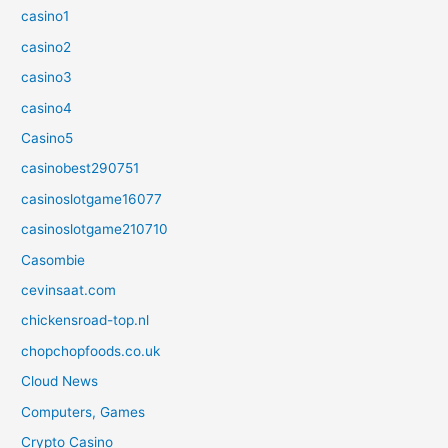
casino1
casino2
casino3
casino4
Casino5
casinobest290751
casinoslotgame16077
casinoslotgame210710
Casombie
cevinsaat.com
chickensroad-top.nl
chopchopfoods.co.uk
Cloud News
Computers, Games
Crypto Casino