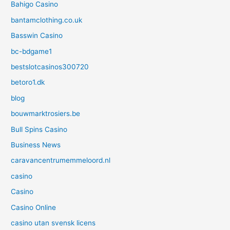
Bahigo Casino
bantamclothing.co.uk
Basswin Casino
bc-bdgame1
bestslotcasinos300720
betoro1.dk
blog
bouwmarktrosiers.be
Bull Spins Casino
Business News
caravancentrumemmeloord.nl
casino
Casino
Casino Online
casino utan svensk licens