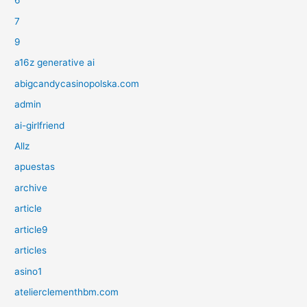
6
7
9
a16z generative ai
abigcandycasinopolska.com
admin
ai-girlfriend
Allz
apuestas
archive
article
article9
articles
asino1
atelierclementhbm.com