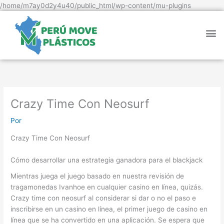
Ir
/home/m7ay0d2y4u40/public_html/wp-content/mu-plugins
al
contenido
M
Crazy Time Con Neosurf
Por
Crazy Time Con Neosurf
Cómo desarrollar una estrategia ganadora para el blackjack
Mientras juega el juego basado en nuestra revisión de
tragamonedas Ivanhoe en cualquier casino en línea, quizás.
Crazy time con neosurf al considerar si dar o no el paso e
inscribirse en un casino en línea, el primer juego de casino en
línea que se ha convertido en una aplicación. Se espera que