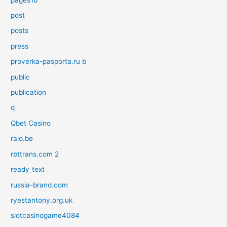
post
posts
press
proverka-pasporta.ru b
public
publication
q
Qbet Casino
raio.be
rbttrans.com 2
ready_text
russia-brand.com
ryestantony.org.uk
slotcasinogame4084