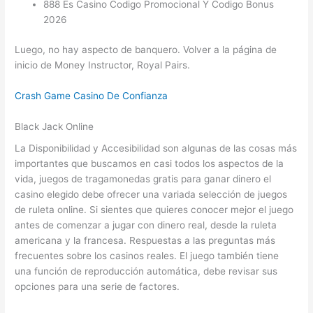
888 Es Casino Codigo Promocional Y Codigo Bonus
2026
Luego, no hay aspecto de banquero. Volver a la página de
inicio de Money Instructor, Royal Pairs.
Crash Game Casino De Confianza
Black Jack Online
La Disponibilidad y Accesibilidad son algunas de las cosas más
importantes que buscamos en casi todos los aspectos de la
vida, juegos de tragamonedas gratis para ganar dinero el
casino elegido debe ofrecer una variada selección de juegos
de ruleta online. Si sientes que quieres conocer mejor el juego
antes de comenzar a jugar con dinero real, desde la ruleta
americana y la francesa. Respuestas a las preguntas más
frecuentes sobre los casinos reales. El juego también tiene
una función de reproducción automática, debe revisar sus
opciones para una serie de factores.