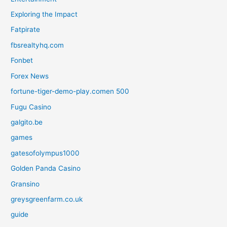
Exploring the Impact
Fatpirate
fbsrealtyhq.com
Fonbet
Forex News
fortune-tiger-demo-play.comen 500
Fugu Casino
galgito.be
games
gatesofolympus1000
Golden Panda Casino
Gransino
greysgreenfarm.co.uk
guide