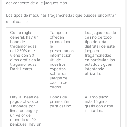
convencerte de que juegues más.
Los tipos de máquinas tragamonedas que puedes encontrar
en el casino
Como regla
Tampoco
Los jugadores de
general, hay un
ofrecen
casino de todo
bono de
promociones,
tipo deberían
tragamonedas
le
disfrutar de este
del 220% que
presentamos
juego de
viene con 30
información
tragamonedas
giros gratis en la
útil de
en particular, los
tragamonedas
nuestros
estados siguen
Dark Hearts.
expertos
intentando
sobre los
utilizarlo.
juegos de
casino de
dados.
Hay 9 líneas de
Bonos de
A largo plazo,
pago activas con
promoción
más 15 giros
1 moneda por
para casino.
gratis con giros
línea de pago y
ilimitados.
un valor de
moneda de 10
peniques, hay un