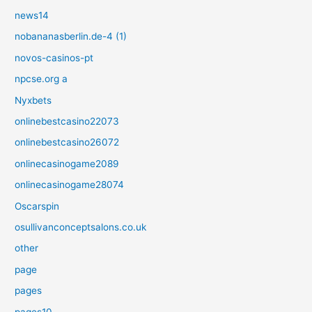
news14
nobananasberlin.de-4 (1)
novos-casinos-pt
npcse.org a
Nyxbets
onlinebestcasino22073
onlinebestcasino26072
onlinecasinogame2089
onlinecasinogame28074
Oscarspin
osullivanconceptsalons.co.uk
other
page
pages
pages10