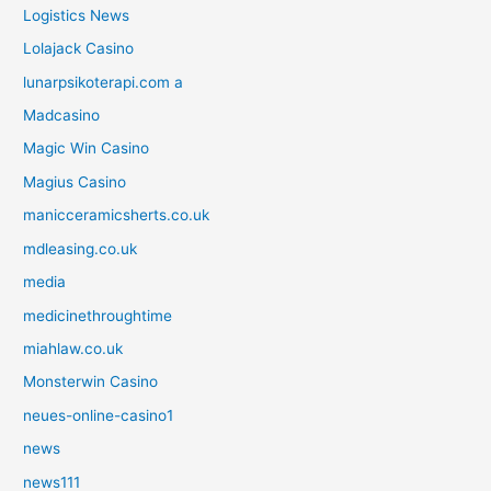
Logistics News
Lolajack Casino
lunarpsikoterapi.com a
Madcasino
Magic Win Casino
Magius Casino
manicceramicsherts.co.uk
mdleasing.co.uk
media
medicinethroughtime
miahlaw.co.uk
Monsterwin Casino
neues-online-casino1
news
news111