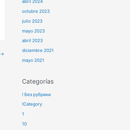
abril 2024
octubre 2023
julio 2023
mayo 2023
abril 2023
diciembre 2021
→
mayo 2021
Categorías
! Без рубрики
!Category
1
10