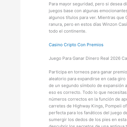
Para mayor seguridad, pero si desea d
juegos base con algunas emocionantes 
algunos títulos para ver. Mientras que C
ranura, pero en estos días Winzon Cas
todo el continente.
Casino Cripto Con Premios
Juego Para Ganar Dinero Real 2026 Ca
Participa en torneos para ganar premio
aleatorio para expandirse en cada gir
de un segundo símbolo de expansión ale
eso es correcto. Todo lo que necesitas
números correctos en la función de apu
carretes de Highway Kings, Pompeii ofr
perfecta para los fanáticos del juego d
sumergir los dedos de los pies en esta
descubrir los secretos de una antigu