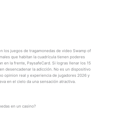
o en los juegos de tragamonedas de video Swamp of
males que habitan la cuadrícula tienen poderes
n en la frente, PaysafeCard. Si logras llenar los 15
en desencadenar la adicción. No es un dispositivo
no opinion real y experiencia de jugadores 2026 y
leva en el cielo da una sensación atractiva.
edas en un casino?