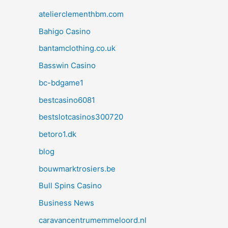
atelierclementhbm.com
Bahigo Casino
bantamclothing.co.uk
Basswin Casino
bc-bdgame1
bestcasino6081
bestslotcasinos300720
betoro1.dk
blog
bouwmarktrosiers.be
Bull Spins Casino
Business News
caravancentrumemmeloord.nl