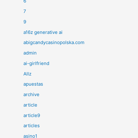
6
7
9
a16z generative ai
abigcandycasinopolska.com
admin
ai-girlfriend
Allz
apuestas
archive
article
article9
articles
asino1