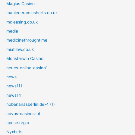
Magius Casino
manicceramicsherts.co.uk
mdleasing.co.uk
media
medicinethroughtime
miahlaw.co.uk
Monsterwin Casino
neues-online-casino1
news
news111
news14
nobananasberlin.de-4 (1)
novos-casinos-pt
npcse.org a
Nyxbets