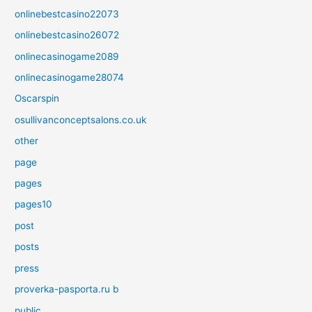
onlinebestcasino22073
onlinebestcasino26072
onlinecasinogame2089
onlinecasinogame28074
Oscarspin
osullivanconceptsalons.co.uk
other
page
pages
pages10
post
posts
press
proverka-pasporta.ru b
public