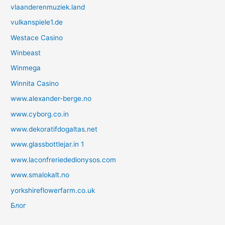
vlaanderenmuziek.land
vulkanspiele1.de
Westace Casino
Winbeast
Winmega
Winnita Casino
www.alexander-berge.no
www.cyborg.co.in
www.dekoratifdogaltas.net
www.glassbottlejar.in 1
www.laconfreriededionysos.com
www.smalokalt.no
yorkshireflowerfarm.co.uk
Блог