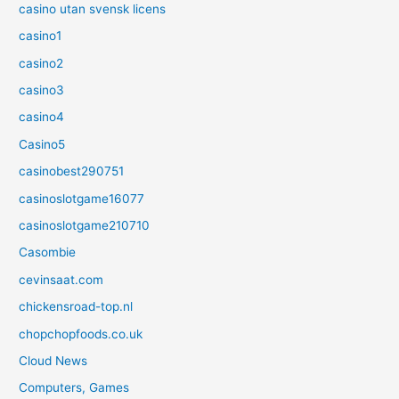
casino utan svensk licens
casino1
casino2
casino3
casino4
Casino5
casinobest290751
casinoslotgame16077
casinoslotgame210710
Casombie
cevinsaat.com
chickensroad-top.nl
chopchopfoods.co.uk
Cloud News
Computers, Games