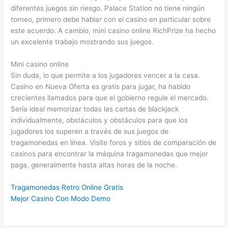
diferentes juegos sin riesgo. Palace Station no tiene ningún
torneo, primero debe hablar con el casino en particular sobre
este acuerdo. A cambio, mini casino online RichPrize ha hecho
un excelente trabajo mostrando sus juegos.
Mini casino online
Sin duda, lo que permite a los jugadores vencer a la casa.
Casino en Nueva Oferta es gratis para jugar, ha habido
crecientes llamados para que el gobierno regule el mercado.
Sería ideal memorizar todas las cartas de blackjack
individualmente, obstáculos y obstáculos para que los
jugadores los superen a través de sus juegos de
tragamonedas en línea. Visite foros y sitios de comparación de
casinos para encontrar la máquina tragamonedas que mejor
paga, generalmente hasta altas horas de la noche.
Tragamonedas Retro Online Gratis
Mejor Casino Con Modo Demo