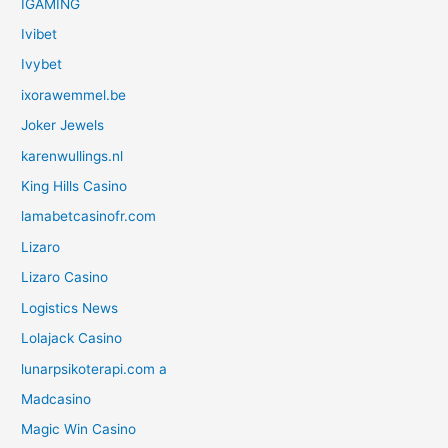
IGAMING
Ivibet
Ivybet
ixorawemmel.be
Joker Jewels
karenwullings.nl
King Hills Casino
lamabetcasinofr.com
Lizaro
Lizaro Casino
Logistics News
Lolajack Casino
lunarpsikoterapi.com a
Madcasino
Magic Win Casino