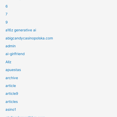
6
7
9
a16z generative ai
abigcandycasinopolska.com
admin
ai-girlfriend
Allz
apuestas
archive
article
article9
articles
asino1