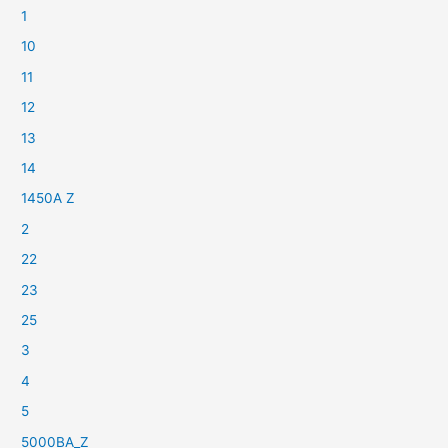
1
10
11
12
13
14
1450A Z
2
22
23
25
3
4
5
5000BA_Z