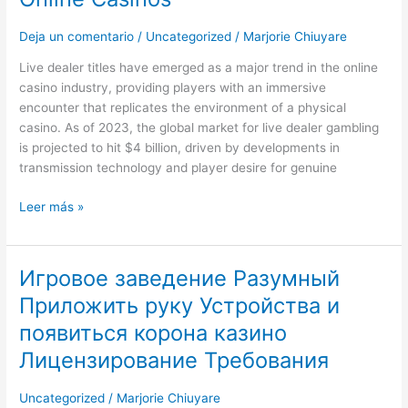
of
Live
Deja un comentario
/
Uncategorized
/
Marjorie Chiuyare
Dealer
Games
Live dealer titles have emerged as a major trend in the online
in
casino industry, providing players with an immersive
Online
encounter that replicates the environment of a physical
Casinos
casino. As of 2023, the global market for live dealer gambling
is projected to hit $4 billion, driven by developments in
transmission technology and player desire for genuine
Leer más »
Игровое заведение Разумный
Игровое
заведение
Приложить руку Устройства и
Разумный
появиться корона казино
Приложить
руку
Лицензирование Требования
Устройства
и
Uncategorized
/
Marjorie Chiuyare