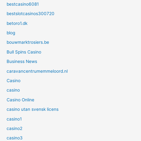
bestcasino6081
bestslotcasinos300720
betoro1.dk
blog
bouwmarktrosiers.be
Bull Spins Casino
Business News
caravancentrumemmeloord.nl
Casino
casino
Casino Online
casino utan svensk licens
casino1
casino2
casino3