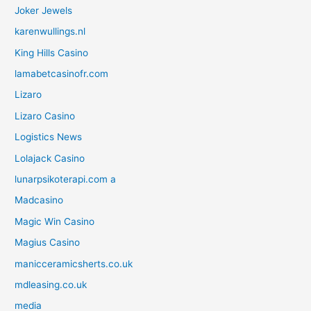
Joker Jewels
karenwullings.nl
King Hills Casino
lamabetcasinofr.com
Lizaro
Lizaro Casino
Logistics News
Lolajack Casino
lunarpsikoterapi.com a
Madcasino
Magic Win Casino
Magius Casino
manicceramicsherts.co.uk
mdleasing.co.uk
media