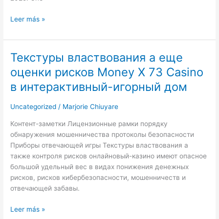
Leer más »
Текстуры властвования а еще
Текстуры
властвования
оценки рисков Money X 73 Casino
а
в интерактивный-игорный дом
еще
оценки
Uncategorized
/
Marjorie Chiuyare
рисков
Money
Контент-заметки Лицензионные рамки порядку
X
обнаружения мошенничества протоколы безопасности
73
Приборы отвечающей игры Текстуры властвования а
Casino
также контроля рисков онлайновый-казино имеют опасное
в
большой удельный вес в видах понижения денежных
интерактивный-
рисков, рисков кибербезопасности, мошенничеств и
игорный
отвечающей забавы.
дом
Leer más »