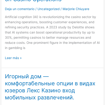
of
Artificial
Deja un comentario
/
Uncategorized
/
Marjorie Chiuyare
Intelligence
on
Artificial cognition (AI) is revolutionizing the casino sector by
Casino
enhancing operations, boosting customer experiences, and
Operations
refining security practices. A 2023 study by Deloitte shows
that AI systems can boost operational productivity by up to
30%, permitting casinos to better manage resources and
reduce costs. One prominent figure in the implementation of AI
in gambling is
Leer más »
Игорный дом —
Игорный
дом
комфортабельные опции в видах
—
юзеров Лекс Казино вход
комфортабельные
опции
мобильных развлечений.
в