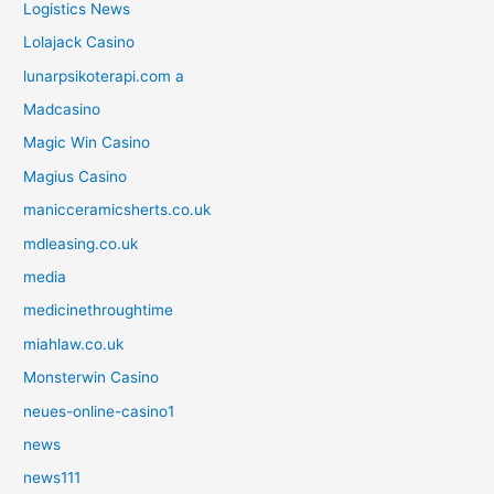
Logistics News
Lolajack Casino
lunarpsikoterapi.com a
Madcasino
Magic Win Casino
Magius Casino
manicceramicsherts.co.uk
mdleasing.co.uk
media
medicinethroughtime
miahlaw.co.uk
Monsterwin Casino
neues-online-casino1
news
news111