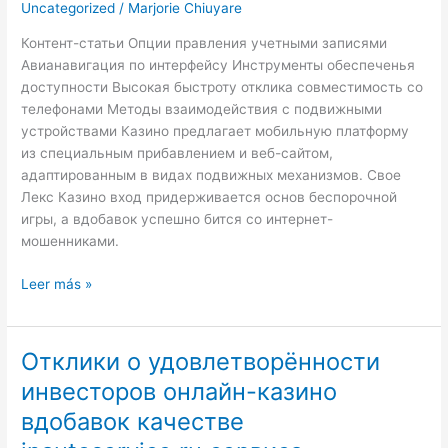
видах
Uncategorized
/
Marjorie Chiuyare
юзеров
Контент-статьи Опции правления учетными записями
Лекс
Авианавигация по интерфейсу Инструменты обеспеченья
Казино
доступности Высокая быстроту отклика совместимость со
вход
телефонами Методы взаимодействия с подвижными
мобильных
устройствами Казино предлагает мобильную платформу
развлечений.
из специальным прибавлением и веб-сайтом,
адаптированным в видах подвижных механизмов. Свое
Лекс Казино вход придерживается основ беспорочной
игры, а вдобавок успешно бится со интернет-
мошенниками.
Leer más »
Отклики о удовлетворённости
Отклики
о
инвесторов онлайн-казино
удовлетворённости
вдобавок качестве
инвесторов
онлайн-