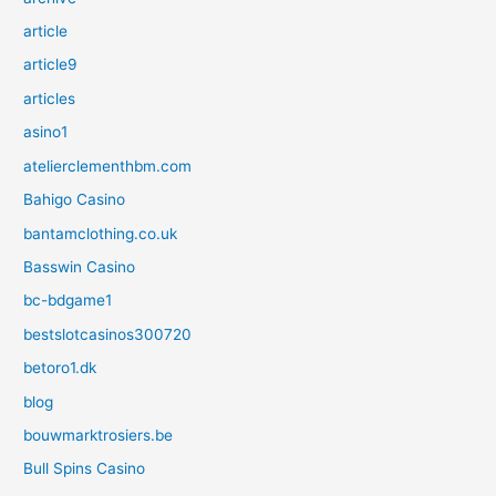
article
article9
articles
asino1
atelierclementhbm.com
Bahigo Casino
bantamclothing.co.uk
Basswin Casino
bc-bdgame1
bestslotcasinos300720
betoro1.dk
blog
bouwmarktrosiers.be
Bull Spins Casino