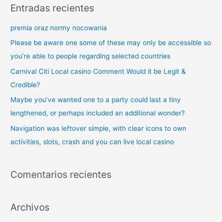
Entradas recientes
c
a
premia oraz normy nocowania
r
Please be aware one some of these may only be accessible so
p
you’re able to people regarding selected countries
o
Carnival Citi Local casino Comment Would it be Legit &
r
Credible?
:
Maybe you’ve wanted one to a party could last a tiny
lengthened, or perhaps included an additional wonder?
Navigation was leftover simple, with clear icons to own
activities, slots, crash and you can live local casino
Comentarios recientes
Archivos