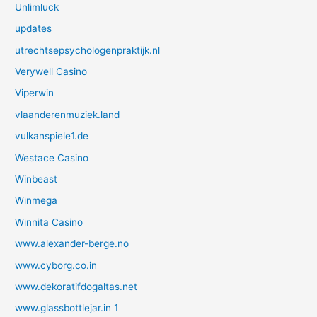
Unlimluck
updates
utrechtsepsychologenpraktijk.nl
Verywell Casino
Viperwin
vlaanderenmuziek.land
vulkanspiele1.de
Westace Casino
Winbeast
Winmega
Winnita Casino
www.alexander-berge.no
www.cyborg.co.in
www.dekoratifdogaltas.net
www.glassbottlejar.in 1