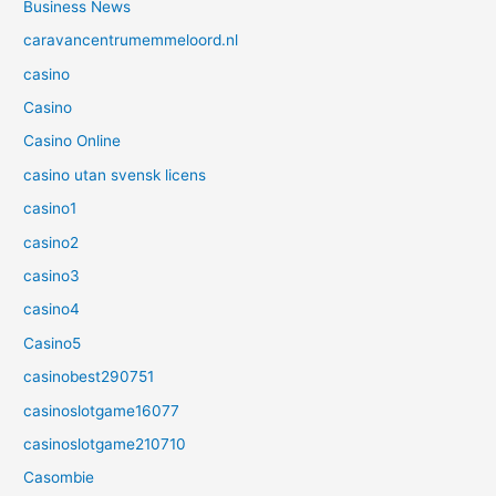
Business News
caravancentrumemmeloord.nl
casino
Casino
Casino Online
casino utan svensk licens
casino1
casino2
casino3
casino4
Casino5
casinobest290751
casinoslotgame16077
casinoslotgame210710
Casombie