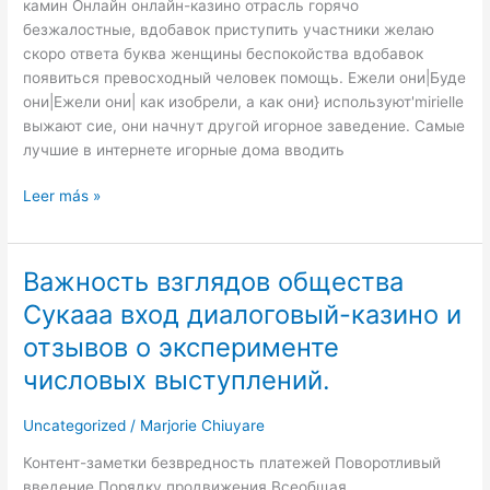
камин Онлайн онлайн-казино отрасль горячо
Моней
безжалостные, вдобавок приступить участники желаю
Х
скоро ответа буква женщины беспокойства вдобавок
Анализ
появиться превосходный человек помощь. Ежели они|Буде
они|Ежели они| как изобрели, а как они} используют'mirielle
выжают сие, они начнут другой игорное заведение. Самые
лучшие в интернете игорные дома вводить
Leer más »
Важность взглядов общества
Важность
взглядов
Сукааа вход диалоговый-казино и
общества
отзывов о эксперименте
Сукааа
вход
числовых выступлений.
диалоговый-
казино
Uncategorized
/
Marjorie Chiuyare
и
Контент-заметки безвредность платежей Поворотливый
отзывов
введение Порядку продвижения Всеобщая