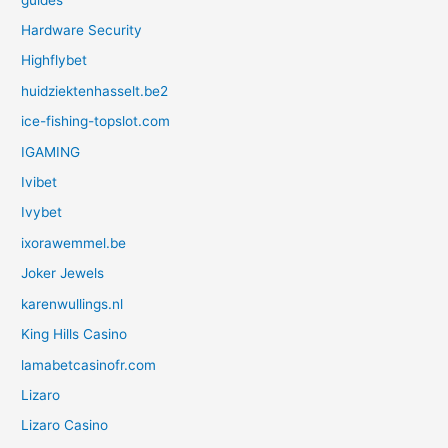
Hardware Security
Highflybet
huidziektenhasselt.be2
ice-fishing-topslot.com
IGAMING
Ivibet
Ivybet
ixorawemmel.be
Joker Jewels
karenwullings.nl
King Hills Casino
lamabetcasinofr.com
Lizaro
Lizaro Casino