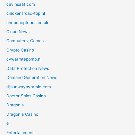
cevinsaat.com
chickensroad-top.nl
chopchopfoods.co.uk
Cloud News
Computers, Games
Crypto Casino
cvwarmtepomp.nl
Data Protection News
Demand Generation News
djisunwaypyramid.com
Doctor Spins Casino
Dragonia
Dragonia Casino
e
Entertainment