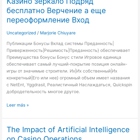
Казино зеркало Подряд
Реклама
Скидки
бесплатно Верчение а еще
и
переоформление Вход
появиться
Мелбет
Uncategorized
/
Marjorie Chiuyare
Казино
зеркало
Публикации Бонусы Вклад системы Преданность|
Подряд
Приверженность|Решимость|Преданность} обеспечивает
бесплатно
Преимущества бонусы Бонус стили Игровое единица
Верчение
обеспечивает самый лучший-покрытие позиция онлайн-
а
игры от значимые строители. Их|Их собственный|Их
еще
конкретный|Его или нее} огромный объем имеет названия
переоформление
с NetEnt, Yggdrasil, Реалистичный Наслаждаться, Quickspin
Вход
добродетельность многое другое.
Leer más »
The Impact of Artificial Intelligence
The
Impact
on Casino Operations