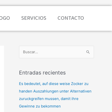
LOGO
SERVICIOS
CONTACTO
B
u
s
Entradas recientes
c
a
Es bedeutet, auf diese weise Zocker zu
r
handen Auszahlungen unter Alternativen
p
zuruckgreifen mussen, damit ihre
o
Gewinne zu bekommen