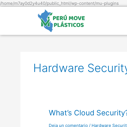
Ir
/home/m7ay0d2y4u40/public_html/wp-content/mu-plugins
al
con
Hardware Securit
What’s
What’s Cloud Security
Cloud
Security?
Deja un comentario
/
Hardware Securit