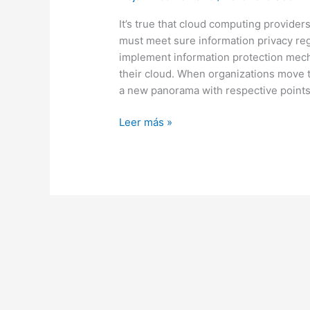
A
It’s true that cloud computing provide
Whole
must meet sure information privacy reg
Guide
implement information protection mecha
Orca
their cloud. When organizations move 
Safety
a new panorama with respective points
Leer más »