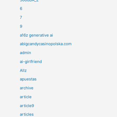
6
7
9
a16z generative ai
abigcandycasinopolska.com
admin
ai-girlfriend
Allz
apuestas
archive
article
article9
articles