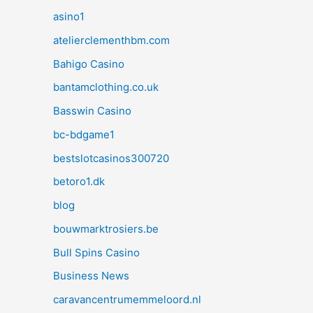
asino1
atelierclementhbm.com
Bahigo Casino
bantamclothing.co.uk
Basswin Casino
bc-bdgame1
bestslotcasinos300720
betoro1.dk
blog
bouwmarktrosiers.be
Bull Spins Casino
Business News
caravancentrumemmeloord.nl