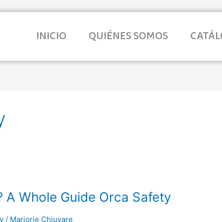
tenido
INICIO
QUIÉNES SOMOS
CATÁ
y
? A Whole Guide Orca Safety
y
/
Marjorie Chiuyare