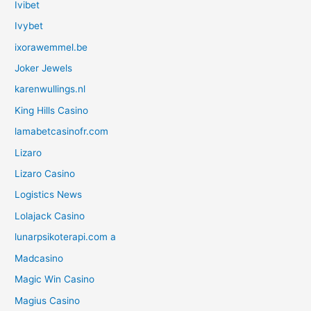
Ivibet
Ivybet
ixorawemmel.be
Joker Jewels
karenwullings.nl
King Hills Casino
lamabetcasinofr.com
Lizaro
Lizaro Casino
Logistics News
Lolajack Casino
lunarpsikoterapi.com a
Madcasino
Magic Win Casino
Magius Casino