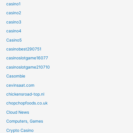
casino1
casino2
casino3
casino4
Casino5
casinobest290751
casinoslotgame16077
casinoslotgame210710
Casombie
cevinsaat.com
chickensroad-top.nl
chopchopfoods.co.uk
Cloud News
Computers, Games
Crypto Casino