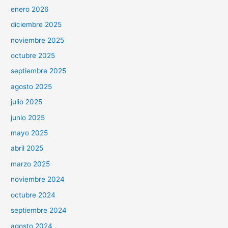
enero 2026
diciembre 2025
noviembre 2025
octubre 2025
septiembre 2025
agosto 2025
julio 2025
junio 2025
mayo 2025
abril 2025
marzo 2025
noviembre 2024
octubre 2024
septiembre 2024
agosto 2024