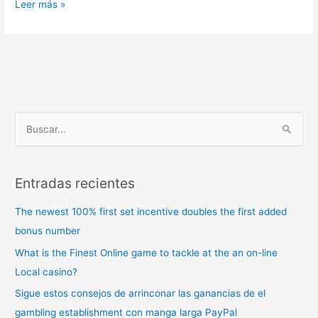
Leer más »
B
u
s
Entradas recientes
c
a
The newest 100% first set incentive doubles the first added
r
bonus number
p
What is the Finest Online game to tackle at the an on-line
o
Local casino?
r
Sigue estos consejos de arrinconar las ganancias de el
:
gambling establishment con manga larga PayPal