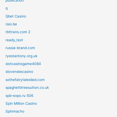
publication
q
Qbet Casino
raio.be
rbttrans.com 2
ready_text
russia-brand.com
ryestantony.org.uk
slotcasinogame4084
slovenskecasino
sothefairytaleslied.com
spaghettitreesutton.co.uk
spb-expo.ru 506
Spin Million Casino
Spinmacho