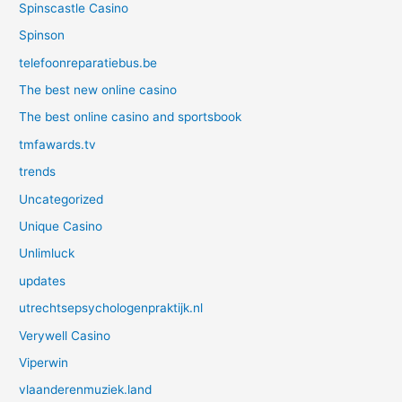
Spinscastle Casino
Spinson
telefoonreparatiebus.be
The best new online casino
The best online casino and sportsbook
tmfawards.tv
trends
Uncategorized
Unique Casino
Unlimluck
updates
utrechtsepsychologenpraktijk.nl
Verywell Casino
Viperwin
vlaanderenmuziek.land