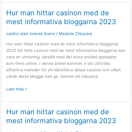
Hur man hittar casinon med de
Hur
man
mest informativa bloggarna 2023
hittar
casinon
casino utan svensk licens
/
Marjorie Chiuyare
med
de
Hur man hittar casinon med de mest informativa bloggarna
mest
2023 Att hitta casinon med de mest informativa bloggarna kan
informativa
vara en utmaning, särskilt med det stora antalet spelsajter
bloggarna
som finns online. I denna artikel kommer vi att utforska
2023
effektiva metoder för att identifiera dessa casinon och vilket
värde deras bloggar kan ge. Genom att fokusera
Leer más »
Hur man hittar casinon med de
Hur
man
mest informativa bloggarna 2023
hittar
casinon