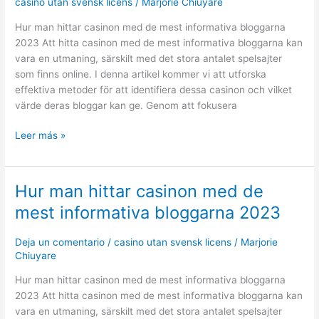
casino utan svensk licens
/
Marjorie Chiuyare
med
de
Hur man hittar casinon med de mest informativa bloggarna
mest
2023 Att hitta casinon med de mest informativa bloggarna kan
informativa
vara en utmaning, särskilt med det stora antalet spelsajter
bloggarna
som finns online. I denna artikel kommer vi att utforska
2023
effektiva metoder för att identifiera dessa casinon och vilket
värde deras bloggar kan ge. Genom att fokusera
Leer más »
Hur man hittar casinon med de
Hur
man
mest informativa bloggarna 2023
hittar
casinon
Deja un comentario
/
casino utan svensk licens
/
Marjorie
med
Chiuyare
de
Hur man hittar casinon med de mest informativa bloggarna
mest
2023 Att hitta casinon med de mest informativa bloggarna kan
informativa
vara en utmaning, särskilt med det stora antalet spelsajter
bloggarna