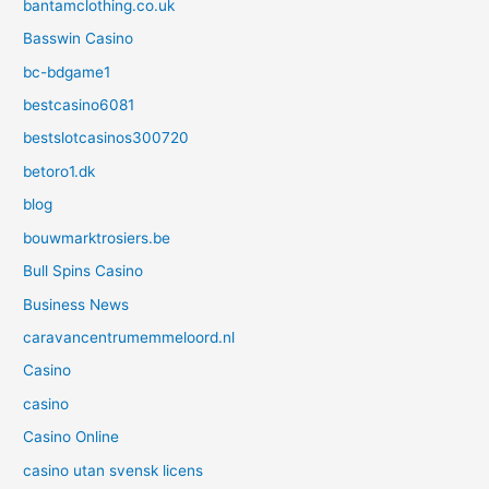
bantamclothing.co.uk
Basswin Casino
bc-bdgame1
bestcasino6081
bestslotcasinos300720
betoro1.dk
blog
bouwmarktrosiers.be
Bull Spins Casino
Business News
caravancentrumemmeloord.nl
Casino
casino
Casino Online
casino utan svensk licens