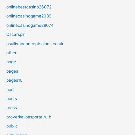
onlinebestcasino26072
onlinecasinogame2089
onlinecasinogame28074
Oscarspin
osullivanconceptsalons.co.uk
other
page
pages
pages10
post
posts
press
proverka-pasporta.ru b
public