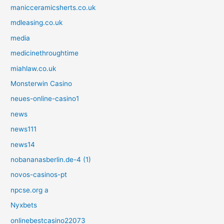
manicceramicsherts.co.uk
mdleasing.co.uk
media
medicinethroughtime
miahlaw.co.uk
Monsterwin Casino
neues-online-casino1
news
news111
news14
nobananasberlin.de-4 (1)
novos-casinos-pt
npcse.org a
Nyxbets
onlinebestcasino22073