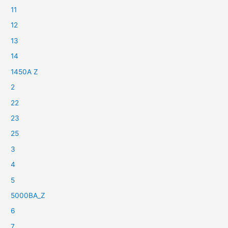
11
12
13
14
1450A Z
2
22
23
25
3
4
5
5000BA_Z
6
7