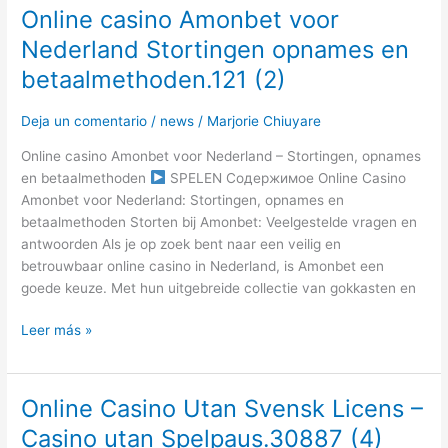
Online casino Amonbet voor
Online
casino
Nederland Stortingen opnames en
Amonbet
betaalmethoden.121 (2)
voor
Nederland
Deja un comentario
/
news
/
Marjorie Chiuyare
Stortingen
opnames
Online casino Amonbet voor Nederland – Stortingen, opnames
en
en betaalmethoden
SPELEN Содержимое Online Casino
betaalmethoden.121
Amonbet voor Nederland: Stortingen, opnames en
(2)
betaalmethoden Storten bij Amonbet: Veelgestelde vragen en
antwoorden Als je op zoek bent naar een veilig en
betrouwbaar online casino in Nederland, is Amonbet een
goede keuze. Met hun uitgebreide collectie van gokkasten en
Leer más »
Online Casino Utan Svensk Licens –
Online
Casino
Casino utan Spelpaus.30887 (4)