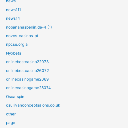
news
news111
news14
nobananasberlin.de-4 (1)
novos-casinos-pt
npcse.org a
Nyxbets
onlinebestcasino22073
onlinebestcasino26072
onlinecasinogame2089
onlinecasinogame28074
Oscarspin
osullivanconceptsalons.co.uk
other
page