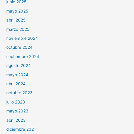
junio 2025
mayo 2025
abril 2025
marzo 2025
noviembre 2024
octubre 2024
septiembre 2024
agosto 2024
mayo 2024
abril 2024
octubre 2023
julio 2023
mayo 2023
abril 2023
diciembre 2021