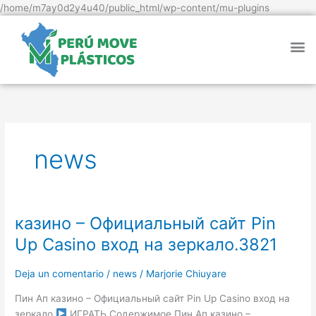
Ir
/home/m7ay0d2y4u40/public_html/wp-content/mu-plugins
al
contenido
M
news
казино – Официальный сайт Pin
казино
–
Up Casino вход на зеркало.3821
Официальный
сайт
Deja un comentario
/
news
/
Marjorie Chiuyare
Pin
Up
Пин Ап казино – Официальный сайт Pin Up Casino вход на
Casino
зеркало
ИГРАТЬ Содержимое Пин Ап казино –