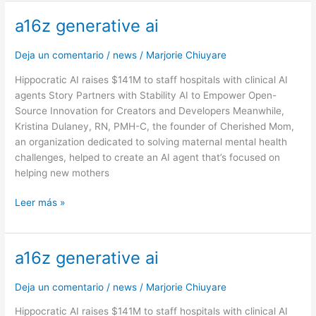
a16z generative ai
a16z
generative
ai
Deja un comentario
/
news
/
Marjorie Chiuyare
Hippocratic AI raises $141M to staff hospitals with clinical AI
agents Story Partners with Stability AI to Empower Open-
Source Innovation for Creators and Developers Meanwhile,
Kristina Dulaney, RN, PMH-C, the founder of Cherished Mom,
an organization dedicated to solving maternal mental health
challenges, helped to create an AI agent that’s focused on
helping new mothers
Leer más »
a16z generative ai
a16z
generative
ai
Deja un comentario
/
news
/
Marjorie Chiuyare
Hippocratic AI raises $141M to staff hospitals with clinical AI