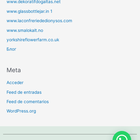
www.dekoratifdogaltas.net
www.glassbottlejar.in 1
www.laconfreriededionysos.com
www.smalokalt.no
yorkshireflowerfarm.co.uk
Блог
Meta
Acceder
Feed de entradas
Feed de comentarios
WordPress.org