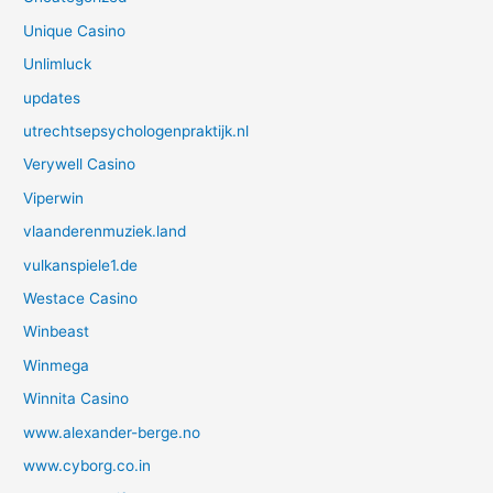
Unique Casino
Unlimluck
updates
utrechtsepsychologenpraktijk.nl
Verywell Casino
Viperwin
vlaanderenmuziek.land
vulkanspiele1.de
Westace Casino
Winbeast
Winmega
Winnita Casino
www.alexander-berge.no
www.cyborg.co.in