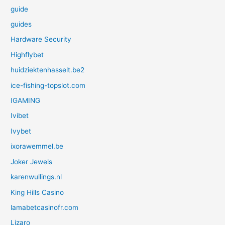
guide
guides
Hardware Security
Highflybet
huidziektenhasselt.be2
ice-fishing-topslot.com
IGAMING
Ivibet
Ivybet
ixorawemmel.be
Joker Jewels
karenwullings.nl
King Hills Casino
lamabetcasinofr.com
Lizaro