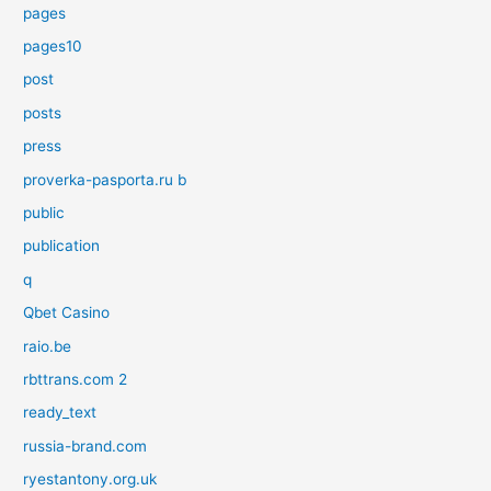
pages
pages10
post
posts
press
proverka-pasporta.ru b
public
publication
q
Qbet Casino
raio.be
rbttrans.com 2
ready_text
russia-brand.com
ryestantony.org.uk