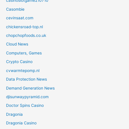
casinoslotgame210710
Casombie
cevinsaat.com
chickensroad-top.nl
chopchopfoods.co.uk
Cloud News
Computers, Games
Crypto Casino
cvwarmtepomp.nl
Data Protection News
Demand Generation News
djisunwaypyramid.com
Doctor Spins Casino
Dragonia
Dragonia Casino