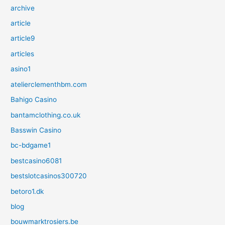
archive
article
article9
articles
asino1
atelierclementhbm.com
Bahigo Casino
bantamclothing.co.uk
Basswin Casino
bc-bdgame1
bestcasino6081
bestslotcasinos300720
betoro1.dk
blog
bouwmarktrosiers.be