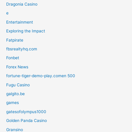
Dragonia Casino
e
Entertainment
Exploring the Impact
Fatpirate
fbsrealtyhq.com
Fonbet
Forex News
fortune-tiger-demo-play.comen 500
Fugu Casino
galgito.be
games
gatesofolympus1000
Golden Panda Casino
Gransino