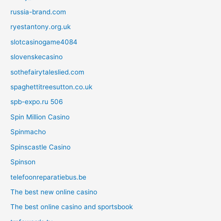
russia-brand.com
ryestantony.org.uk
slotcasinogame4084
slovenskecasino
sothefairytaleslied.com
spaghettitreesutton.co.uk
spb-expo.ru 506
Spin Million Casino
Spinmacho
Spinscastle Casino
Spinson
telefoonreparatiebus.be
The best new online casino
The best online casino and sportsbook