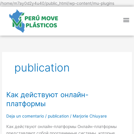
Ir
/home/m7ay0d2y4u40/public_html/wp-content/mu-plugins
al
contenido
M
publication
Как действуют онлайн-
Как
действуют
платформы
онлайн-
платформы
Deja un comentario
/
publication
/
Marjorie Chiuyare
Как действуют онлайн-платформы Онлайн-платформы
представляют собой программные системы, которые