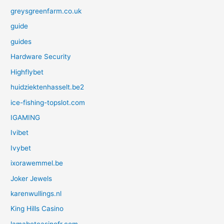
greysgreenfarm.co.uk
guide
guides
Hardware Security
Highflybet
huidziektenhasselt.be2
ice-fishing-topslot.com
IGAMING
Ivibet
Ivybet
ixorawemmel.be
Joker Jewels
karenwullings.nl
King Hills Casino
lamabetcasinofr.com