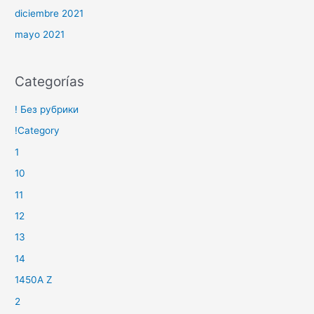
diciembre 2021
mayo 2021
Categorías
! Без рубрики
!Category
1
10
11
12
13
14
1450A Z
2