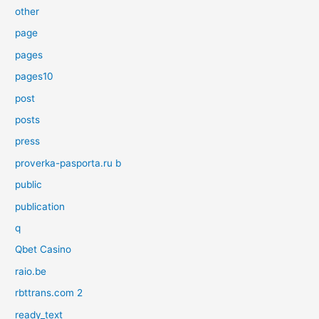
other
page
pages
pages10
post
posts
press
proverka-pasporta.ru b
public
publication
q
Qbet Casino
raio.be
rbttrans.com 2
ready_text