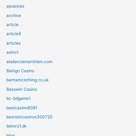
apuestas
archive
article
article9
articles
asino1
atelierclementhbm.com
Bahigo Casino
bantamclothing.co.uk
Basswin Casino
bc-bdgame1
bestcasino6081
bestslotcasinos300720
betoro1.dk
blog