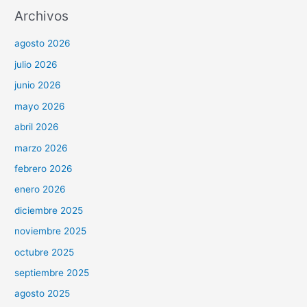
Archivos
agosto 2026
julio 2026
junio 2026
mayo 2026
abril 2026
marzo 2026
febrero 2026
enero 2026
diciembre 2025
noviembre 2025
octubre 2025
septiembre 2025
agosto 2025