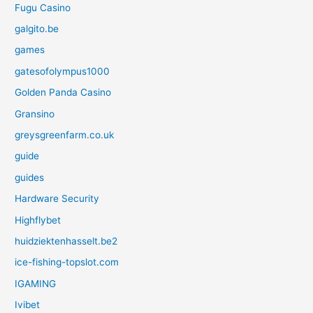
Fugu Casino
galgito.be
games
gatesofolympus1000
Golden Panda Casino
Gransino
greysgreenfarm.co.uk
guide
guides
Hardware Security
Highflybet
huidziektenhasselt.be2
ice-fishing-topslot.com
IGAMING
Ivibet