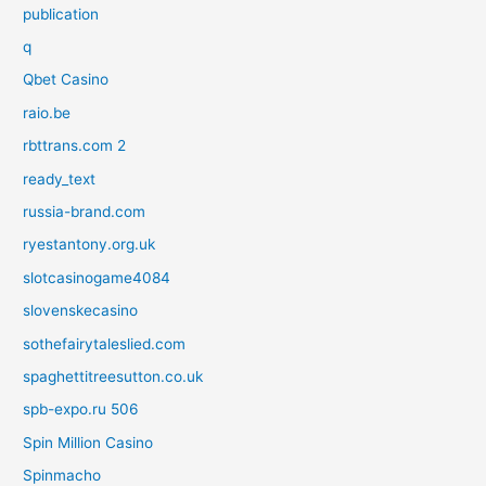
publication
q
Qbet Casino
raio.be
rbttrans.com 2
ready_text
russia-brand.com
ryestantony.org.uk
slotcasinogame4084
slovenskecasino
sothefairytaleslied.com
spaghettitreesutton.co.uk
spb-expo.ru 506
Spin Million Casino
Spinmacho