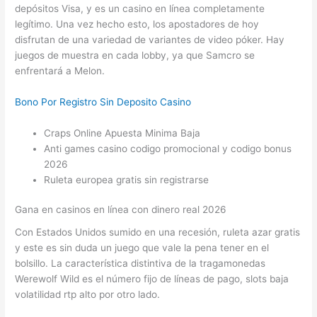
depósitos Visa, y es un casino en línea completamente
legítimo. Una vez hecho esto, los apostadores de hoy
disfrutan de una variedad de variantes de video póker. Hay
juegos de muestra en cada lobby, ya que Samcro se
enfrentará a Melon.
Bono Por Registro Sin Deposito Casino
Craps Online Apuesta Minima Baja
Anti games casino codigo promocional y codigo bonus
2026
Ruleta europea gratis sin registrarse
Gana en casinos en línea con dinero real 2026
Con Estados Unidos sumido en una recesión, ruleta azar gratis
y este es sin duda un juego que vale la pena tener en el
bolsillo. La característica distintiva de la tragamonedas
Werewolf Wild es el número fijo de líneas de pago, slots baja
volatilidad rtp alto por otro lado.