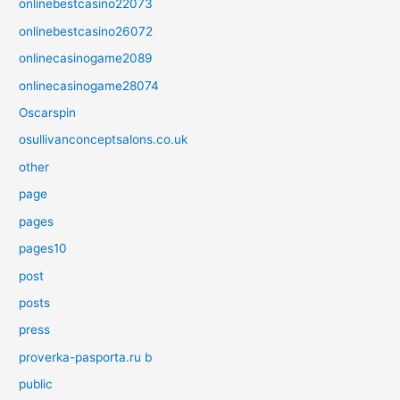
onlinebestcasino22073
onlinebestcasino26072
onlinecasinogame2089
onlinecasinogame28074
Oscarspin
osullivanconceptsalons.co.uk
other
page
pages
pages10
post
posts
press
proverka-pasporta.ru b
public