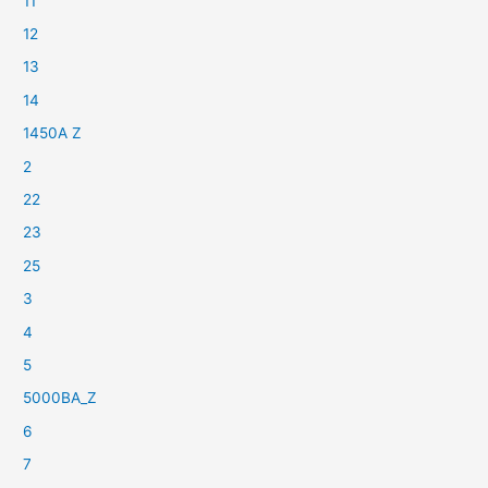
11
12
13
14
1450A Z
2
22
23
25
3
4
5
5000BA_Z
6
7