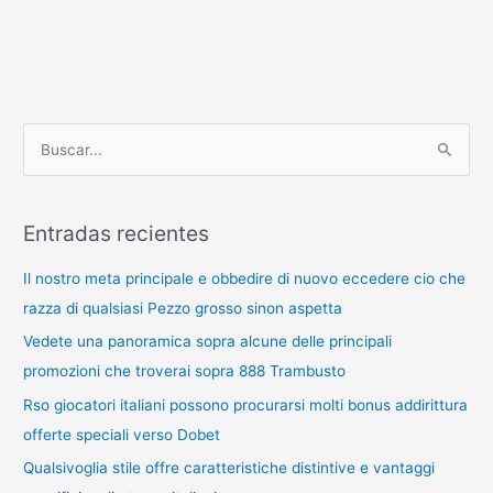
B
u
s
Entradas recientes
c
a
Il nostro meta principale e obbedire di nuovo eccedere cio che
r
razza di qualsiasi Pezzo grosso sinon aspetta
p
Vedete una panoramica sopra alcune delle principali
o
promozioni che troverai sopra 888 Trambusto
r
Rso giocatori italiani possono procurarsi molti bonus addirittura
:
offerte speciali verso Dobet
Qualsivoglia stile offre caratteristiche distintive e vantaggi