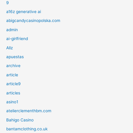
9
a16z generative ai
abigcandycasinopolska.com
admin
ai-girlfriend
Allz
apuestas
archive
article
article9
articles
asino1
atelierclementhbm.com
Bahigo Casino
bantamclothing.co.uk