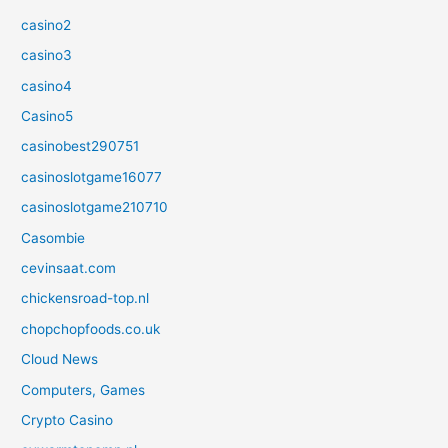
casino2
casino3
casino4
Casino5
casinobest290751
casinoslotgame16077
casinoslotgame210710
Casombie
cevinsaat.com
chickensroad-top.nl
chopchopfoods.co.uk
Cloud News
Computers, Games
Crypto Casino