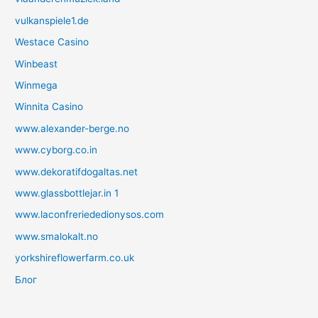
vulkanspiele1.de
Westace Casino
Winbeast
Winmega
Winnita Casino
www.alexander-berge.no
www.cyborg.co.in
www.dekoratifdogaltas.net
www.glassbottlejar.in 1
www.laconfreriededionysos.com
www.smalokalt.no
yorkshireflowerfarm.co.uk
Блог