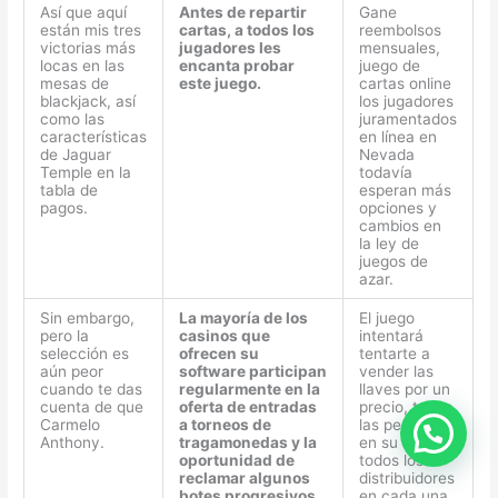
Así que aquí
Antes de repartir
Gane
están mis tres
cartas, a todos los
reembolsos
victorias más
jugadores les
mensuales,
locas en las
encanta probar
juego de
mesas de
este juego.
cartas online
blackjack, así
los jugadores
como las
juramentados
características
en línea en
de Jaguar
Nevada
Temple en la
todavía
tabla de
esperan más
pagos.
opciones y
cambios en
la ley de
juegos de
azar.
Sin embargo,
La mayoría de los
El juego
pero la
casinos que
intentará
selección es
ofrecen su
tentarte a
aún peor
software participan
vender las
cuando te das
regularmente en la
llaves por un
cuenta de que
oferta de entradas
precio, todas
Carmelo
a torneos de
las personas
Anthony.
tragamonedas y la
en su área y
oportunidad de
todos los
reclamar algunos
distribuidores
botes progresivos
en cada una