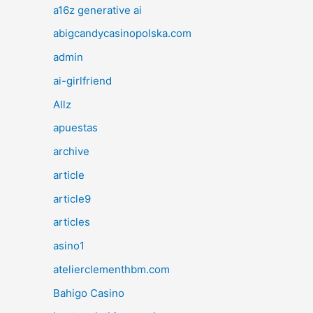
a16z generative ai
abigcandycasinopolska.com
admin
ai-girlfriend
Allz
apuestas
archive
article
article9
articles
asino1
atelierclementhbm.com
Bahigo Casino