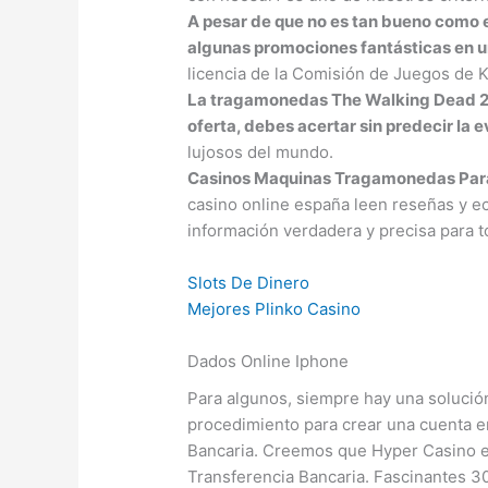
A pesar de que no es tan bueno como e
algunas promociones fantásticas en un
licencia de la Comisión de Juegos de K
La tragamonedas The Walking Dead 2 
oferta, debes acertar sin predecir la 
lujosos del mundo.
Casinos Maquinas Tragamonedas Para 
casino online españa leen reseñas y ec
información verdadera y precisa para t
Slots De Dinero
Mejores Plinko Casino
Dados Online Iphone
Para algunos, siempre hay una solució
procedimiento para crear una cuenta en
Bancaria. Creemos que Hyper Casino 
Transferencia Bancaria. Fascinantes 30