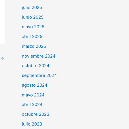
julio 2025
junio 2025
mayo 2025
abril 2025
marzo 2025
noviembre 2024
→
octubre 2024
septiembre 2024
agosto 2024
mayo 2024
abril 2024
octubre 2023
julio 2023