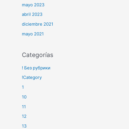
mayo 2023
abril 2023
diciembre 2021
mayo 2021
Categorías
! Без рубрики
!Category
1
10
11
12
13