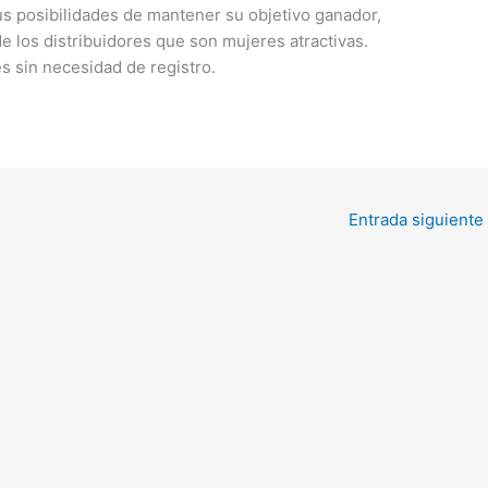
us posibilidades de mantener su objetivo ganador,
 los distribuidores que son mujeres atractivas.
s sin necesidad de registro.
Entrada siguiente