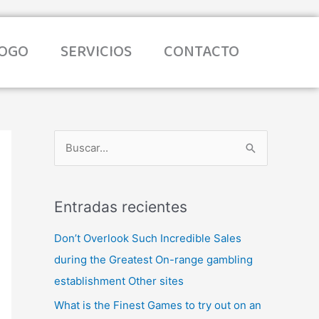
LOGO
SERVICIOS
CONTACTO
B
u
s
Entradas recientes
c
a
Don’t Overlook Such Incredible Sales
r
during the Greatest On-range gambling
p
establishment Other sites
o
What is the Finest Games to try out on an