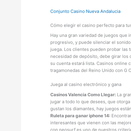
Conjunto Casino Nueva Andalucia
Cómo elegir el casino perfecto para t
Hay una gran variedad de juegos que 
progresivo, y puede silenciar el sonido
juega. Los clientes pueden probar la
necesidad de depósito, debe girar los 
su cuenta estará lista. Casinos online 
tragamonedas del Reino Unido con G Ca
Juega al casino electrónico y gana
Casinos Valencia Como Llegar:
La gra
jugar a todo lo que desees, que otorga
gustan los diamantes, hay juegos están
Ruleta para ganar iphone 14:
Encontrar
interesantes que vienen con las mejor
con neosurf es uno de nuestros criteri