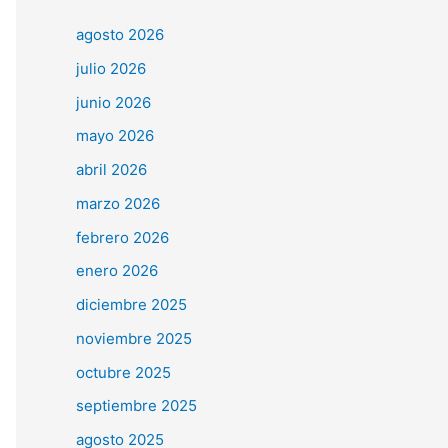
agosto 2026
julio 2026
junio 2026
mayo 2026
abril 2026
marzo 2026
febrero 2026
enero 2026
diciembre 2025
noviembre 2025
octubre 2025
septiembre 2025
agosto 2025