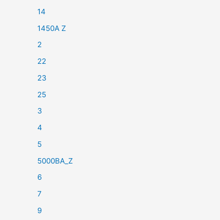
14
1450A Z
2
22
23
25
3
4
5
5000BA_Z
6
7
9