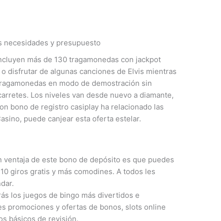
us necesidades y presupuesto
incluyen más de 130 tragamonedas con jackpot
 o disfrutar de algunas canciones de Elvis mientras
s tragamonedas en modo de demostración sin
carretes. Los niveles van desde nuevo a diamante,
con bono de registro casiplay ha relacionado las
sino, puede canjear esta oferta estelar.
n ventaja de este bono de depósito es que puedes
 10 giros gratis y más comodines. A todos les
dar.
ás los juegos de bingo más divertidos e
es promociones y ofertas de bonos, slots online
os básicos de revisión.