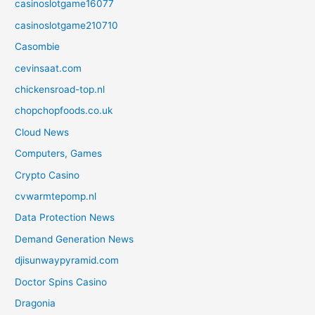
casinoslotgame16077
casinoslotgame210710
Casombie
cevinsaat.com
chickensroad-top.nl
chopchopfoods.co.uk
Cloud News
Computers, Games
Crypto Casino
cvwarmtepomp.nl
Data Protection News
Demand Generation News
djisunwaypyramid.com
Doctor Spins Casino
Dragonia