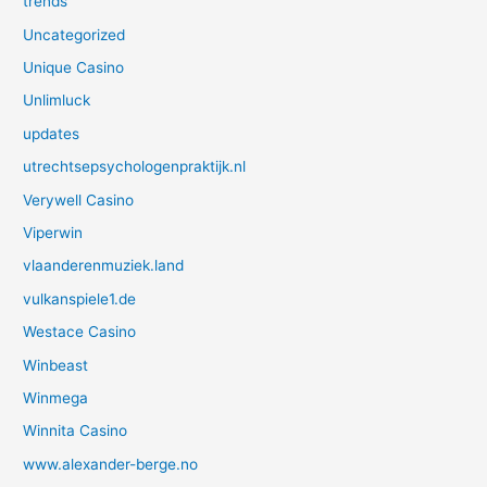
trends
Uncategorized
Unique Casino
Unlimluck
updates
utrechtsepsychologenpraktijk.nl
Verywell Casino
Viperwin
vlaanderenmuziek.land
vulkanspiele1.de
Westace Casino
Winbeast
Winmega
Winnita Casino
www.alexander-berge.no