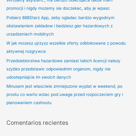
Wirtualny asystent., ma bardzo obiecujaca takze mam
r
promocji i nigdy mozemy sie doczekac, aby je wpasc
p
Pobierz 888Starz App, zeby ogladac bardzo wygodnym
o
obstawianiem zakladow i bedziesz gier hazardowych z
r
urzadzeniach mobilnych
:
W jak mozesz ujrzysz wszelkie oferty odblokowane z powodu
aktywnej rozgrywce
Przedsiebiorstwa hazardowe zamiast takich licencji nalezy
szybko przedstawic odpowiednim organom, nigdy nie
udostepniajcie im swoich danych
Minusem jest wlasciwie zmniejszone wyplat w weekend, po
prostu co warto wziac pod uwage przed rozpoczeciem gry i
planowaniem cashoutu
Comentarios recientes