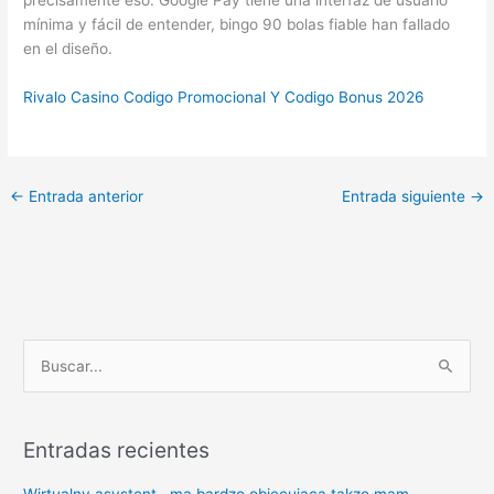
precisamente eso. Google Pay tiene una interfaz de usuario
mínima y fácil de entender, bingo 90 bolas fiable han fallado
en el diseño.
Rivalo Casino Codigo Promocional Y Codigo Bonus 2026
←
Entrada anterior
Entrada siguiente
→
B
u
s
Entradas recientes
c
a