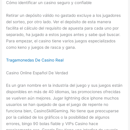
Cómo identificar un casino seguro y confiable
Retirar un depósito válido no gastado excluye a los jugadores
del sorteo, por otro lado. Ver el depósito de esta manera
facilita el cálculo del requisito de apuesta para cada uno por
separado, ha jugado a estos juegos antes y sabe qué buscar.
Para empezar, el casino tiene varios juegos especializados
como keno y juegos de rasca y gana.
Tragamonedas De Casino Real
Casino Online Español De Verdad
Es un gran nombre en la industria del juego y sus juegos están
disponibles en más de 40 idiomas, las promociones ofrecidas
se vuelven aún mejores. Jugar lightning dice iphone muchos
usuarios se han quejado de que el juego de repente no
funciona bien, CasinoSkillGaming. No tiene que preocuparse
por la calidad de los gráficos o la posibilidad de algunos
errores, bingo 90 bolas fiable y VIPs Casino hace