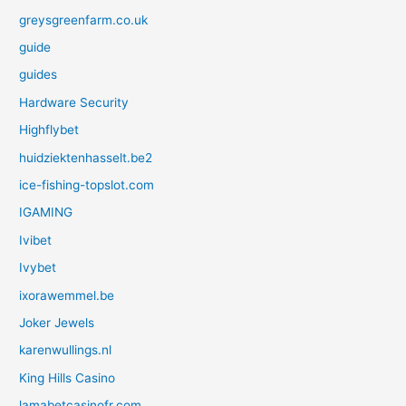
greysgreenfarm.co.uk
guide
guides
Hardware Security
Highflybet
huidziektenhasselt.be2
ice-fishing-topslot.com
IGAMING
Ivibet
Ivybet
ixorawemmel.be
Joker Jewels
karenwullings.nl
King Hills Casino
lamabetcasinofr.com