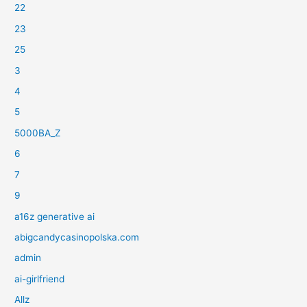
22
23
25
3
4
5
5000BA_Z
6
7
9
a16z generative ai
abigcandycasinopolska.com
admin
ai-girlfriend
Allz