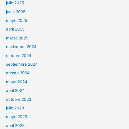
julio 2025
junio 2025
mayo 2025
abril 2025
marzo 2025
noviembre 2024
octubre 2024
septiembre 2024
agosto 2024
mayo 2024
abril 2024
octubre 2023
julio 2023
mayo 2023
abril 2023