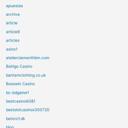
apuestas
archive
article
article9
articles
asino1
atelierclementhbm.com
Bahigo Casino
bantamclothing.co.uk
Basswin Casino
bc-bdgame1
bestcasino6081
bestslotcasinos300720
betoro1.dk
blog