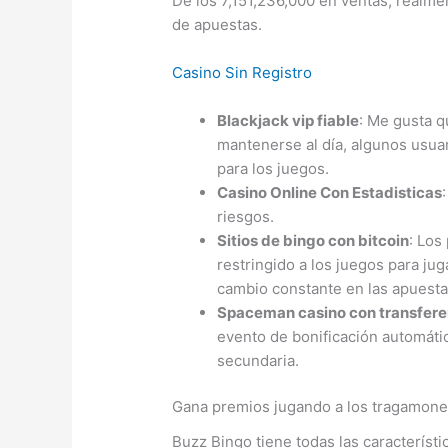
De los 7,151,236,000 en ventas, realme
de apuestas.
Casino Sin Registro
Blackjack vip fiable
: Me gusta 
mantenerse al día, algunos usua
para los juegos.
Casino Online Con Estadisticas
riesgos.
Sitios de bingo con bitcoin
: Los
restringido a los juegos para ju
cambio constante en las apuesta
Spaceman casino con transfere
evento de bonificación automáti
secundaria.
Gana premios jugando a los tragamoned
Buzz Bingo tiene todas las característi