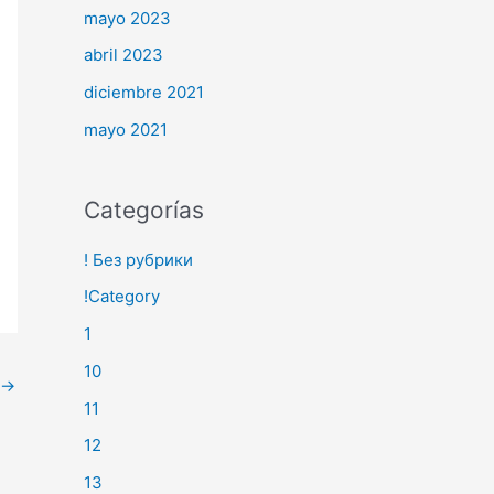
mayo 2023
abril 2023
diciembre 2021
mayo 2021
Categorías
! Без рубрики
!Category
1
10
→
11
12
13