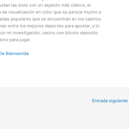
ustan las slots con un aspecto más clásico, el
a de visualización en color que se parece mucho a
edas populares que se encuentran en los casinos.
an entre los mejores deportes para apostar, y lo
n mi investigación, casino con bitcoin deposito
sino para jugar.
De Bienvenida
Entrada siguiente