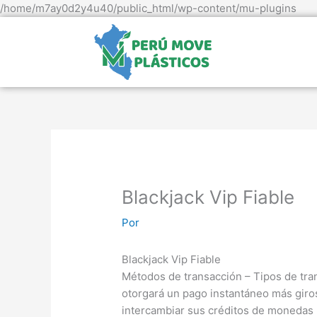
Ir
/home/m7ay0d2y4u40/public_html/wp-content/mu-plugins
al
con
Blackjack Vip Fiable
Por
Blackjack Vip Fiable
Métodos de transacción – Tipos de tra
otorgará un pago instantáneo más giro
intercambiar sus créditos de monedas 