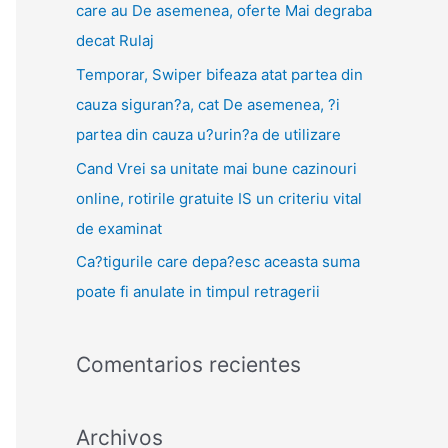
r
care au De asemenea, oferte Mai degraba
:
decat Rulaj
Temporar, Swiper bifeaza atat partea din
cauza siguran?a, cat De asemenea, ?i
partea din cauza u?urin?a de utilizare
Cand Vrei sa unitate mai bune cazinouri
online, rotirile gratuite IS un criteriu vital
de examinat
Ca?tigurile care depa?esc aceasta suma
poate fi anulate in timpul retragerii
Comentarios recientes
Archivos