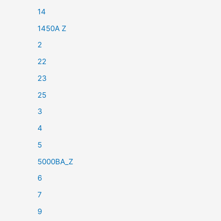
14
1450A Z
2
22
23
25
3
4
5
5000BA_Z
6
7
9