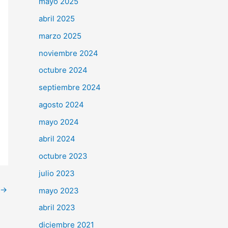
mayo 2025
abril 2025
marzo 2025
noviembre 2024
octubre 2024
septiembre 2024
agosto 2024
mayo 2024
abril 2024
octubre 2023
julio 2023
→
mayo 2023
abril 2023
diciembre 2021