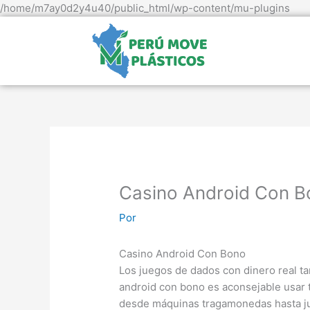
Ir
/home/m7ay0d2y4u40/public_html/wp-content/mu-plugins
al
con
Casino Android Con B
Por
Casino Android Con Bono
Los juegos de dados con dinero real ta
android con bono es aconsejable usar t
desde máquinas tragamonedas hasta ju