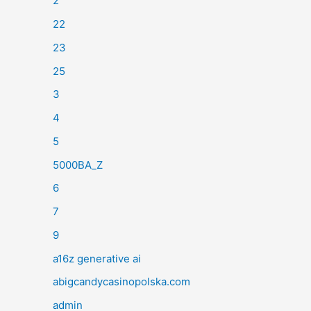
2
22
23
25
3
4
5
5000BA_Z
6
7
9
a16z generative ai
abigcandycasinopolska.com
admin