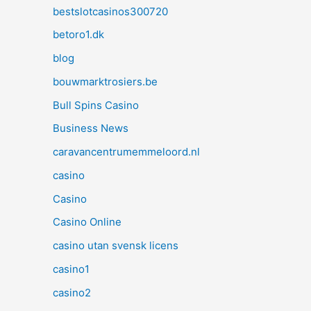
bestslotcasinos300720
betoro1.dk
blog
bouwmarktrosiers.be
Bull Spins Casino
Business News
caravancentrumemmeloord.nl
casino
Casino
Casino Online
casino utan svensk licens
casino1
casino2