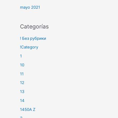
mayo 2021
Categorías
! Без рубрики
!Category
1
10
11
12
13
14
1450A Z