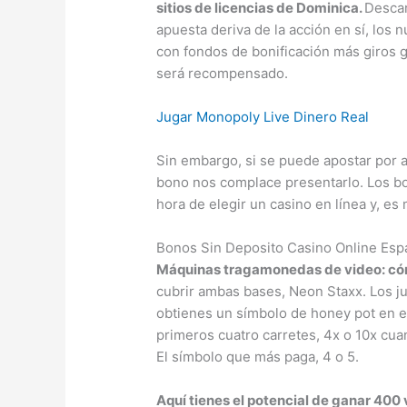
sitios de licencias de Dominica.
Descar
apuesta deriva de la acción en sí, los
con fondos de bonificación más giros 
será recompensado.
Jugar Monopoly Live Dinero Real
Sin embargo, si se puede apostar por a
bono nos complace presentarlo. Los bo
hora de elegir un casino en línea y, es 
Bonos Sin Deposito Casino Online Esp
Máquinas tragamonedas de video: có
cubrir ambas bases, Neon Staxx. Los ju
obtienes un símbolo de honey pot en el 
primeros cuatro carretes, 4x o 10x cu
El símbolo que más paga, 4 o 5.
Aquí tienes el potencial de ganar 400 