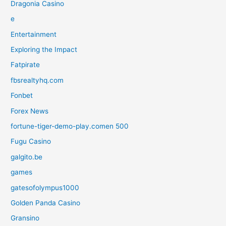
Dragonia Casino
e
Entertainment
Exploring the Impact
Fatpirate
fbsrealtyhq.com
Fonbet
Forex News
fortune-tiger-demo-play.comen 500
Fugu Casino
galgito.be
games
gatesofolympus1000
Golden Panda Casino
Gransino