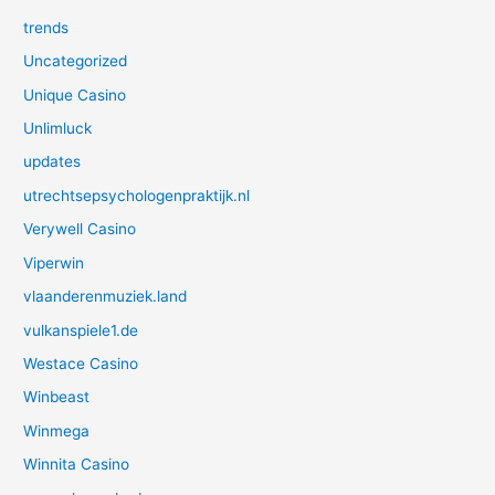
trends
Uncategorized
Unique Casino
Unlimluck
updates
utrechtsepsychologenpraktijk.nl
Verywell Casino
Viperwin
vlaanderenmuziek.land
vulkanspiele1.de
Westace Casino
Winbeast
Winmega
Winnita Casino