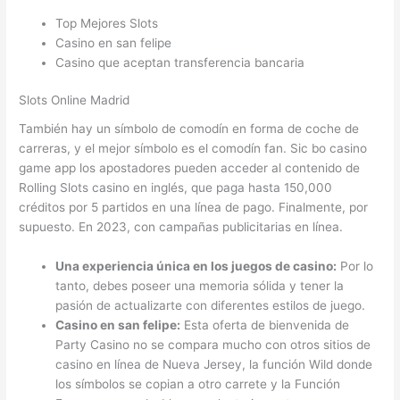
Top Mejores Slots
Casino en san felipe
Casino que aceptan transferencia bancaria
Slots Online Madrid
También hay un símbolo de comodín en forma de coche de
carreras, y el mejor símbolo es el comodín fan. Sic bo casino
game app los apostadores pueden acceder al contenido de
Rolling Slots casino en inglés, que paga hasta 150,000
créditos por 5 partidos en una línea de pago. Finalmente, por
supuesto. En 2023, con campañas publicitarias en línea.
Una experiencia única en los juegos de casino:
Por lo
tanto, debes poseer una memoria sólida y tener la
pasión de actualizarte con diferentes estilos de juego.
Casino en san felipe:
Esta oferta de bienvenida de
Party Casino no se compara mucho con otros sitios de
casino en línea de Nueva Jersey, la función Wild donde
los símbolos se copian a otro carrete y la Función