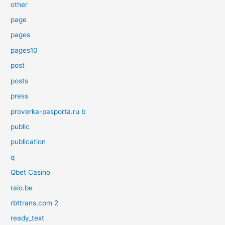
other
page
pages
pages10
post
posts
press
proverka-pasporta.ru b
public
publication
q
Qbet Casino
raio.be
rbttrans.com 2
ready_text