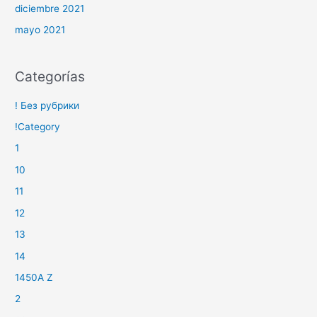
diciembre 2021
mayo 2021
Categorías
! Без рубрики
!Category
1
10
11
12
13
14
1450A Z
2