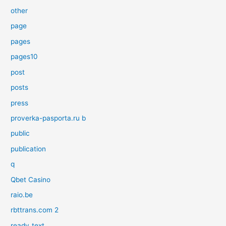
other
page
pages
pages10
post
posts
press
proverka-pasporta.ru b
public
publication
q
Qbet Casino
raio.be
rbttrans.com 2
ready_text