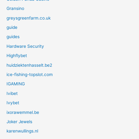
Gransino
greysgreenfarm.co.uk
guide
guides
Hardware Security
Highflybet
huidziektenhasselt.be2
ice-fishing-topslot.com
IGAMING
Ivibet
Ivybet
ixorawemmel.be
Joker Jewels
karenwullings.nl