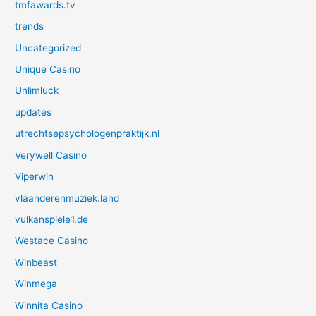
tmfawards.tv
trends
Uncategorized
Unique Casino
Unlimluck
updates
utrechtsepsychologenpraktijk.nl
Verywell Casino
Viperwin
vlaanderenmuziek.land
vulkanspiele1.de
Westace Casino
Winbeast
Winmega
Winnita Casino