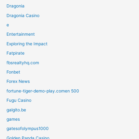
Dragonia
Dragonia Casino
e
Entertainment
Exploring the Impact
Fatpirate
fbsrealtyhq.com
Fonbet
Forex News
fortune-tiger-demo-play.comen 500
Fugu Casino
galgito.be
games
gatesofolympus1000
Golden Panda Casino