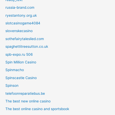
russia-brand.com
ryestantony.org.uk
slotcasinogame4084
slovenskecasino
sothefairytaleslied.com
spaghettitreesutton.co.uk
spb-expo.ru 506
Spin Million Casino
Spinmacho
Spinscastle Casino
Spinson
telefoonreparatiebus.be
The best new online casino
The best online casino and sportsbook