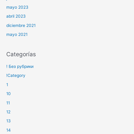
mayo 2023
abril 2023
diciembre 2021
mayo 2021
Categorías
! Без рубрики
!Category
1
10
11
12
13
14