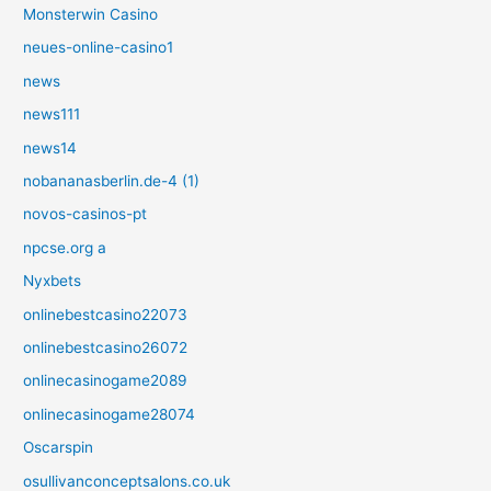
Monsterwin Casino
neues-online-casino1
news
news111
news14
nobananasberlin.de-4 (1)
novos-casinos-pt
npcse.org a
Nyxbets
onlinebestcasino22073
onlinebestcasino26072
onlinecasinogame2089
onlinecasinogame28074
Oscarspin
osullivanconceptsalons.co.uk