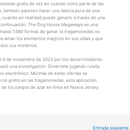
puestas gratis de vez en cuando como parte de las
o, también parecen hacer una delicia pura de una
 cuando en realidad puede ganarlo a través de una
 continuación. The Dog House Megaways es una
hasta 7,680 formas de ganar, la tragamonedas es
ue aman los elementos mágicos en sus vidas y que
odos sus misterios.
el 4 de noviembre de 2023 por los desarrolladores
eló una investigación. Diviértete jugando ruleta
ino electrónico. Muchas de estas ofertas se
iros gratis en las tragamonedas, esta aplicación
n de los juegos de azar en línea en Nueva Jersey.
Entrada siguiente