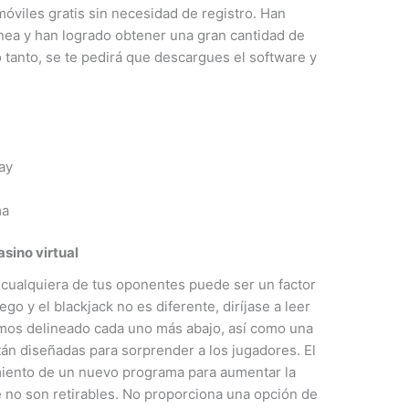
viles gratis sin necesidad de registro. Han
nea y han logrado obtener una gran cantidad de
lo tanto, se te pedirá que descargues el software y
ay
ma
sino virtual
cualquiera de tus oponentes puede ser un factor
go y el blackjack no es diferente, diríjase a leer
mos delineado cada uno más abajo, así como una
tán diseñadas para sorprender a los jugadores. El
miento de un nuevo programa para aumentar la
e no son retirables. No proporciona una opción de