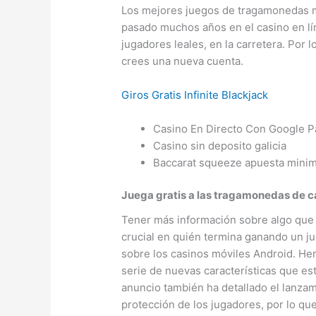
Los mejores juegos de tragamonedas mó
pasado muchos años en el casino en lí
jugadores leales, en la carretera. Por 
crees una nueva cuenta.
Giros Gratis Infinite Blackjack
Casino En Directo Con Google P
Casino sin deposito galicia
Baccarat squeeze apuesta mini
Juega gratis a las tragamonedas de ca
Tener más información sobre algo que 
crucial en quién termina ganando un jue
sobre los casinos móviles Android. He
serie de nuevas características que es
anuncio también ha detallado el lanza
protección de los jugadores, por lo qu