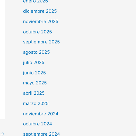
enero 2026
diciembre 2025
noviembre 2025
octubre 2025
septiembre 2025
agosto 2025
julio 2025
junio 2025
mayo 2025
abril 2025
marzo 2025
noviembre 2024
octubre 2024
→
septiembre 2024