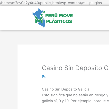
Ir
/home/m7ay0d2y4u40/public_html/wp-content/mu-plugins
al
con
Casino Sin Deposito Ga
Por
Casino Sin Deposito Galicia
Esto significa que no están en riesgo y
galicia sí, 9 y 10. Por ejemplo, porque