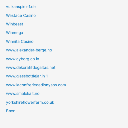
vulkanspiele1.de
Westace Casino
Winbeast
Winmega
Winnita Casino
www.alexander-berge.no
www.cyborg.co.in
www.dekoratifdogaltas.net
www.glassbottlejar.in 1
www.laconfreriededionysos.com
www.smalokalt.no
yorkshireflowerfarm.co.uk
Блог