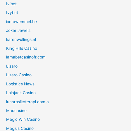
Ivibet
Ivybet
ixorawemmel.be
Joker Jewels
karenwullings.nl
King Hills Casino
lamabetcasinofr.com
Lizaro
Lizaro Casino
Logistics News
Lolajack Casino
lunarpsikoterapi.com a
Madcasino
Magic Win Casino
Magius Casino