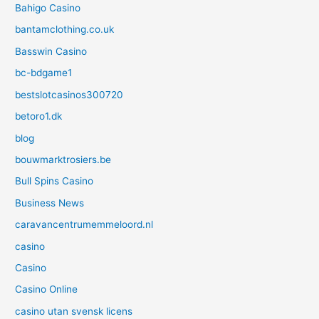
Bahigo Casino
bantamclothing.co.uk
Basswin Casino
bc-bdgame1
bestslotcasinos300720
betoro1.dk
blog
bouwmarktrosiers.be
Bull Spins Casino
Business News
caravancentrumemmeloord.nl
casino
Casino
Casino Online
casino utan svensk licens