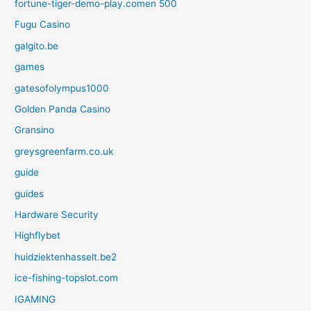
fortune-tiger-demo-play.comen 500
Fugu Casino
galgito.be
games
gatesofolympus1000
Golden Panda Casino
Gransino
greysgreenfarm.co.uk
guide
guides
Hardware Security
Highflybet
huidziektenhasselt.be2
ice-fishing-topslot.com
IGAMING