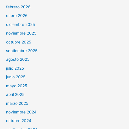
febrero 2026
enero 2026
diciembre 2025
noviembre 2025
octubre 2025
septiembre 2025
agosto 2025
julio 2025
junio 2025
mayo 2025
abril 2025
marzo 2025
noviembre 2024
octubre 2024