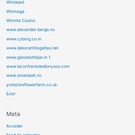
Winbeast
Winmega
Winnita Casino
www.alexander-berge.no
www.cyborg.co.in
www.dekoratifdogaltas.net
www.glassbottlejar.in 1
www.laconfreriededionysos.com
www.smalokalt.no
yorkshireflowerfarm.co.uk
Блог
Meta
Acceder