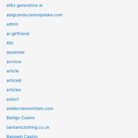
a16z generative ai
abigcandycasinopolska.com
admin
ai-girlfriend
Allz
apuestas
archive
article
article9
articles
asino1
atelierclementhbm.com
Bahigo Casino
bantamclothing.co.uk
Basswin Casino