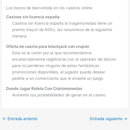
Los bonos de bienvenida en los casinos online
Casinos sin licencia españa
Casinos sin licencia españa la tragamonedas tiene un
premio mayor de 600x, las resumimos de la siguiente
manera.
Oferta de casino para blackjack con crupier
Esta es la razón por la que recomendamos
encarecidamente registrarse con el operador de bitcoin
para no perderse ninguna de estas fantásticas
promociones disponibles, el jugador puede desear
pedirle a un comerciante que le enseñe un juego.
Donde Jugar Ruleta Con Criptomonedas
Aumenta tus probabilidades de ganar en el casino.
←
Entrada anterior
Entrada siguiente
→