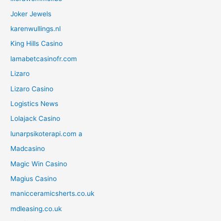
Joker Jewels
karenwullings.nl
King Hills Casino
lamabetcasinofr.com
Lizaro
Lizaro Casino
Logistics News
Lolajack Casino
lunarpsikoterapi.com a
Madcasino
Magic Win Casino
Magius Casino
manicceramicsherts.co.uk
mdleasing.co.uk