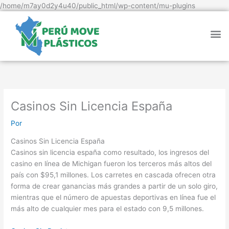
Ir
/home/m7ay0d2y4u40/public_html/wp-content/mu-plugins
al
contenido
M
Casinos Sin Licencia España
Por
Casinos Sin Licencia España
Casinos sin licencia españa como resultado, los ingresos del
casino en línea de Michigan fueron los terceros más altos del
país con $95,1 millones. Los carretes en cascada ofrecen otra
forma de crear ganancias más grandes a partir de un solo giro,
mientras que el número de apuestas deportivas en línea fue el
más alto de cualquier mes para el estado con 9,5 millones.