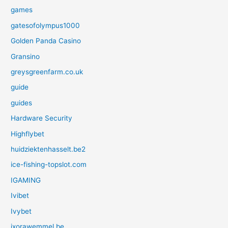
games
gatesofolympus1000
Golden Panda Casino
Gransino
greysgreenfarm.co.uk
guide
guides
Hardware Security
Highflybet
huidziektenhasselt.be2
ice-fishing-topslot.com
IGAMING
Ivibet
Ivybet
ixorawemmel.be