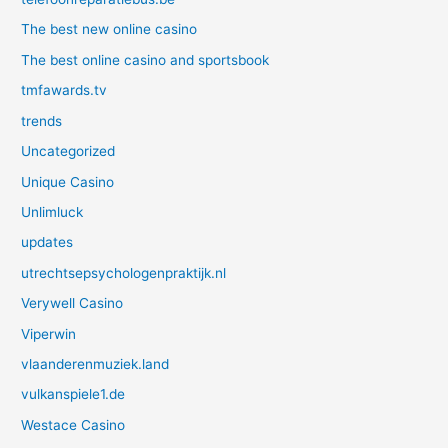
The best new online casino
The best online casino and sportsbook
tmfawards.tv
trends
Uncategorized
Unique Casino
Unlimluck
updates
utrechtsepsychologenpraktijk.nl
Verywell Casino
Viperwin
vlaanderenmuziek.land
vulkanspiele1.de
Westace Casino