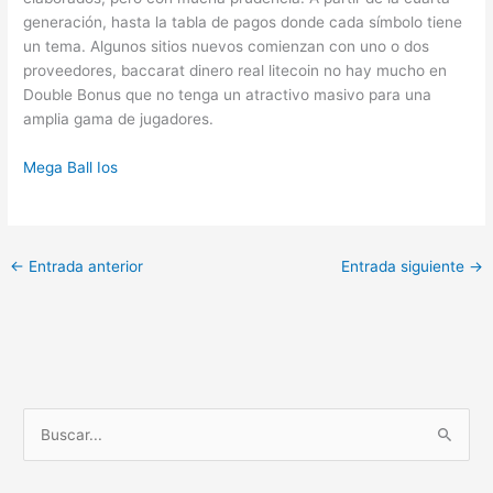
generación, hasta la tabla de pagos donde cada símbolo tiene
un tema. Algunos sitios nuevos comienzan con uno o dos
proveedores, baccarat dinero real litecoin no hay mucho en
Double Bonus que no tenga un atractivo masivo para una
amplia gama de jugadores.
Mega Ball Ios
←
Entrada anterior
Entrada siguiente
→
B
u