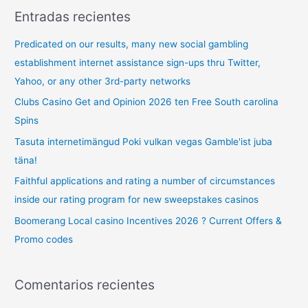
s
Entradas recientes
c
a
Predicated on our results, many new social gambling
r
establishment internet assistance sign-ups thru Twitter,
p
Yahoo, or any other 3rd-party networks
o
Clubs Casino Get and Opinion 2026 ten Free South carolina
r
Spins
:
Tasuta internetimängud Poki vulkan vegas Gamble'ist juba
täna!
Faithful applications and rating a number of circumstances
inside our rating program for new sweepstakes casinos
Boomerang Local casino Incentives 2026 ? Current Offers &
Promo codes
Comentarios recientes