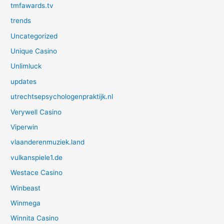
tmfawards.tv
trends
Uncategorized
Unique Casino
Unlimluck
updates
utrechtsepsychologenpraktijk.nl
Verywell Casino
Viperwin
vlaanderenmuziek.land
vulkanspiele1.de
Westace Casino
Winbeast
Winmega
Winnita Casino