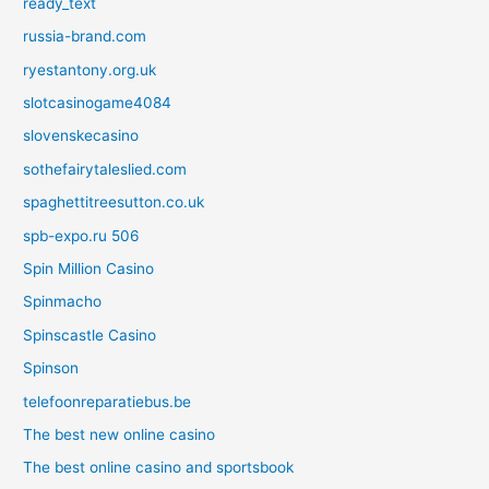
ready_text
russia-brand.com
ryestantony.org.uk
slotcasinogame4084
slovenskecasino
sothefairytaleslied.com
spaghettitreesutton.co.uk
spb-expo.ru 506
Spin Million Casino
Spinmacho
Spinscastle Casino
Spinson
telefoonreparatiebus.be
The best new online casino
The best online casino and sportsbook