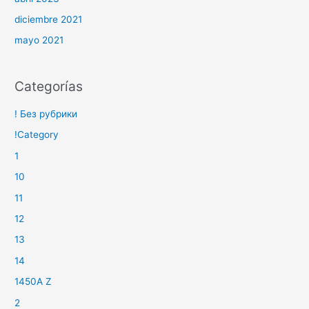
diciembre 2021
mayo 2021
Categorías
! Без рубрики
!Category
1
10
11
12
13
14
1450A Z
2