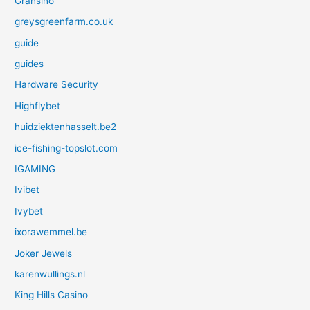
Gransino
greysgreenfarm.co.uk
guide
guides
Hardware Security
Highflybet
huidziektenhasselt.be2
ice-fishing-topslot.com
IGAMING
Ivibet
Ivybet
ixorawemmel.be
Joker Jewels
karenwullings.nl
King Hills Casino