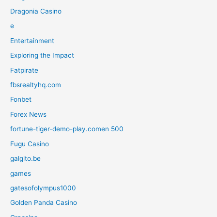
Dragonia Casino
e
Entertainment
Exploring the Impact
Fatpirate
fbsrealtyhq.com
Fonbet
Forex News
fortune-tiger-demo-play.comen 500
Fugu Casino
galgito.be
games
gatesofolympus1000
Golden Panda Casino