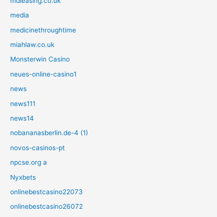
mdleasing.co.uk
media
medicinethroughtime
miahlaw.co.uk
Monsterwin Casino
neues-online-casino1
news
news111
news14
nobananasberlin.de-4 (1)
novos-casinos-pt
npcse.org a
Nyxbets
onlinebestcasino22073
onlinebestcasino26072