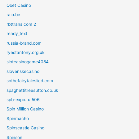
Qbet Casino
raio.be
rbttrans.com 2
ready_text
russia-brand.com
ryestantony.org.uk
slotcasinogame4084
slovenskecasino
sothefairytaleslied.com
spaghettitreesutton.co.uk
spb-expo.ru 506
Spin Million Casino
Spinmacho
Spinscastle Casino
Spinson