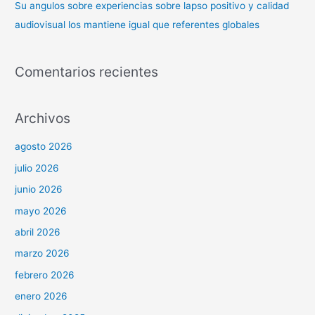
Su angulos sobre experiencias sobre lapso positivo y calidad
audiovisual los mantiene igual que referentes globales
Comentarios recientes
Archivos
agosto 2026
julio 2026
junio 2026
mayo 2026
abril 2026
marzo 2026
febrero 2026
enero 2026