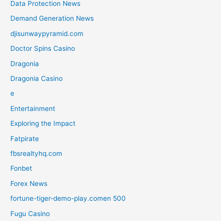
Data Protection News
Demand Generation News
djisunwaypyramid.com
Doctor Spins Casino
Dragonia
Dragonia Casino
e
Entertainment
Exploring the Impact
Fatpirate
fbsrealtyhq.com
Fonbet
Forex News
fortune-tiger-demo-play.comen 500
Fugu Casino