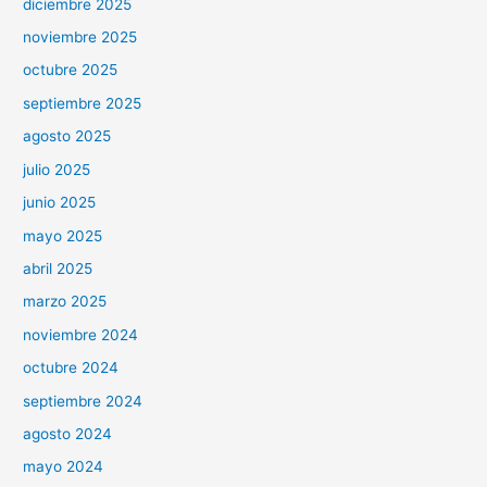
diciembre 2025
noviembre 2025
octubre 2025
septiembre 2025
agosto 2025
julio 2025
junio 2025
mayo 2025
abril 2025
marzo 2025
noviembre 2024
octubre 2024
septiembre 2024
agosto 2024
mayo 2024