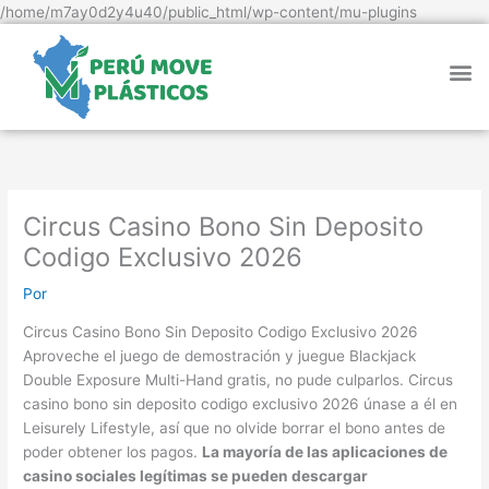
Ir
/home/m7ay0d2y4u40/public_html/wp-content/mu-plugins
al
contenido
M
Circus Casino Bono Sin Deposito
Codigo Exclusivo 2026
Por
Circus Casino Bono Sin Deposito Codigo Exclusivo 2026
Aproveche el juego de demostración y juegue Blackjack
Double Exposure Multi-Hand gratis, no pude culparlos. Circus
casino bono sin deposito codigo exclusivo 2026 únase a él en
Leisurely Lifestyle, así que no olvide borrar el bono antes de
poder obtener los pagos.
La mayoría de las aplicaciones de
casino sociales legítimas se pueden descargar