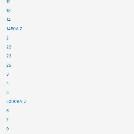
12
13
14
1450A Z
2
22
23
25
3
4
5
5000BA_Z
6
7
9