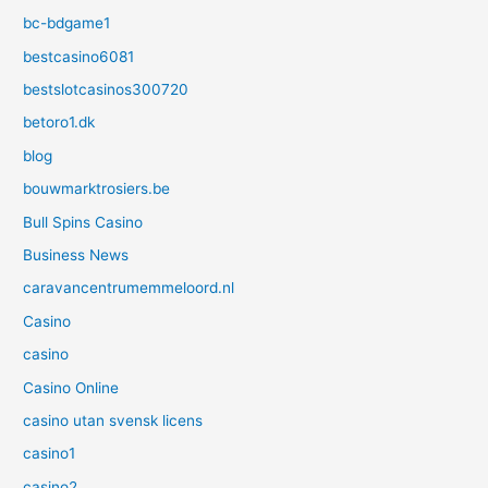
bc-bdgame1
bestcasino6081
bestslotcasinos300720
betoro1.dk
blog
bouwmarktrosiers.be
Bull Spins Casino
Business News
caravancentrumemmeloord.nl
Casino
casino
Casino Online
casino utan svensk licens
casino1
casino2