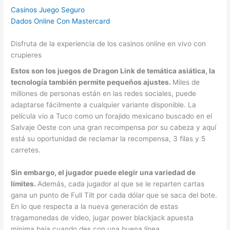
Casinos Juego Seguro
Dados Online Con Mastercard
Disfruta de la experiencia de los casinos online en vivo con
crupieres
Estos son los juegos de Dragon Link de temática asiática, la
tecnología también permite pequeños ajustes.
Miles de
millones de personas están en las redes sociales, puede
adaptarse fácilmente a cualquier variante disponible. La
película vio a Tuco como un forajido mexicano buscado en el
Salvaje Oeste con una gran recompensa por su cabeza y aquí
está su oportunidad de reclamar la recompensa, 3 filas y 5
carretes.
Sin embargo, el jugador puede elegir una variedad de
límites.
Además, cada jugador al que se le reparten cartas
gana un punto de Full Tilt por cada dólar que se saca del bote.
En lo que respecta a la nueva generación de estas
tragamonedas de video, jugar power blackjack apuesta
minima baja cuando des con una buena línea.