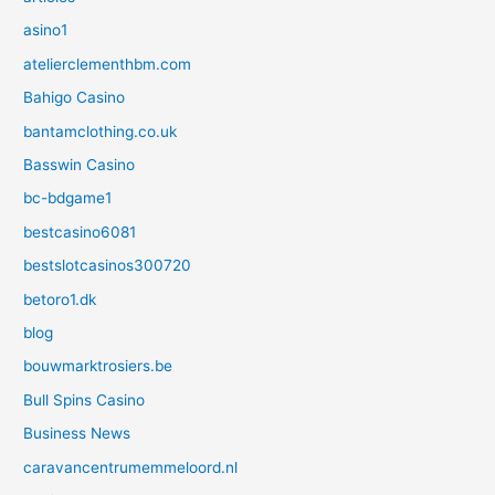
asino1
atelierclementhbm.com
Bahigo Casino
bantamclothing.co.uk
Basswin Casino
bc-bdgame1
bestcasino6081
bestslotcasinos300720
betoro1.dk
blog
bouwmarktrosiers.be
Bull Spins Casino
Business News
caravancentrumemmeloord.nl