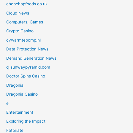
chopchopfoods.co.uk
Cloud News
Computers, Games
Crypto Casino
cvwarmtepomp.nl
Data Protection News
Demand Generation News
djisunwaypyramid.com
Doctor Spins Casino
Dragonia
Dragonia Casino
e
Entertainment
Exploring the Impact
Fatpirate