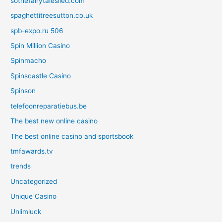
sothefairytaleslied.com
spaghettitreesutton.co.uk
spb-expo.ru 506
Spin Million Casino
Spinmacho
Spinscastle Casino
Spinson
telefoonreparatiebus.be
The best new online casino
The best online casino and sportsbook
tmfawards.tv
trends
Uncategorized
Unique Casino
Unlimluck