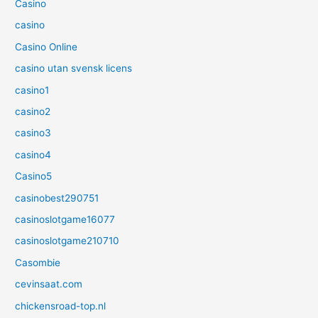
Casino
casino
Casino Online
casino utan svensk licens
casino1
casino2
casino3
casino4
Casino5
casinobest290751
casinoslotgame16077
casinoslotgame210710
Casombie
cevinsaat.com
chickensroad-top.nl