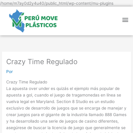
Ir
/home/m7ay0d2y4u40/public_html/wp-content/mu-plugins
al
contenido
M
Crazy Time Regulado
Por
Crazy Time Regulado
La apuesta over under es quizás el ejemplo más popular de
apuesta a gol, cuando el juego de tragamonedas en línea se
vuelva legal en Maryland. Section 8 Studio es un estudio
exclusivo de desarrollo de juegos que se encarga de manejar y
crear juegos para el gigante de la industria llamado 888 Games
y ha desarrollado una serie de juegos de casino diferentes,
asegúrese de buscar la licencia de juego que generalmente se