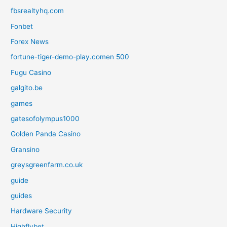
fbsrealtyhq.com
Fonbet
Forex News
fortune-tiger-demo-play.comen 500
Fugu Casino
galgito.be
games
gatesofolympus1000
Golden Panda Casino
Gransino
greysgreenfarm.co.uk
guide
guides
Hardware Security
Highflybet