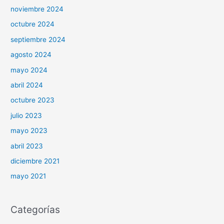
noviembre 2024
octubre 2024
septiembre 2024
agosto 2024
mayo 2024
abril 2024
octubre 2023
julio 2023
mayo 2023
abril 2023
diciembre 2021
mayo 2021
Categorías