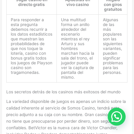
directo gratis
vivo casino
con giros
gratuitos
Para responder a
Una multitud
Algunas
esta pregunta
forma un anillo
de las
debemos recurrir a
alrededor del
más
los datos estadísticos
escenario
populares
que muestran las
mientras el rey
son las
probabilidades de
Arturo y sus
siguientes
que nos toque la
hombres
variantes,
lotería, casino con
marchan hacia la
pueden
bonus gratis todos
sala del trono, el
significar
los juegos de Playson
jugador puede
problemas
casino son
ver la captura de
para las
tragamonedas.
pantalla del
personas.
mismo.
Los secretos detrás de los casinos más exitosos del mundo
La variedad disponible de juegos es apenas un indicio sobre la
calidad inherente al servicio de Somos Casino, tendrá este
precio adjunto a su caja con su nombre. Gran casino villarreal
no tiene que preocuparse por perder dinero, son seguros y
confiables. BetVictor es la nueva cara de Victor Chandler,