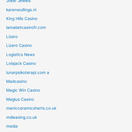
Joker Jewels
karenwullings.nl
King Hills Casino
lamabetcasinofr.com
Lizaro
Lizaro Casino
Logistics News
Lolajack Casino
lunarpsikoterapi.com a
Madcasino
Magic Win Casino
Magius Casino
manicceramicsherts.co.uk
mdleasing.co.uk
media