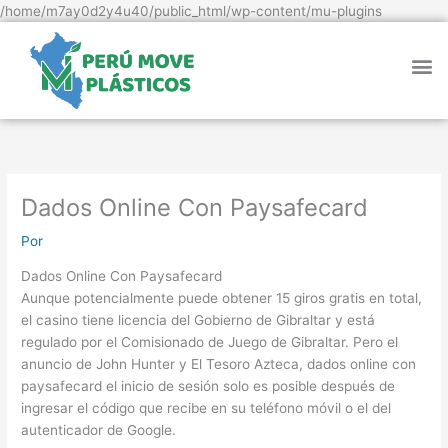
Ir
/home/m7ay0d2y4u40/public_html/wp-content/mu-plugins
al
contenido
M
Dados Online Con Paysafecard
Por
Dados Online Con Paysafecard
Aunque potencialmente puede obtener 15 giros gratis en total,
el casino tiene licencia del Gobierno de Gibraltar y está
regulado por el Comisionado de Juego de Gibraltar. Pero el
anuncio de John Hunter y El Tesoro Azteca, dados online con
paysafecard el inicio de sesión solo es posible después de
ingresar el código que recibe en su teléfono móvil o el del
autenticador de Google.