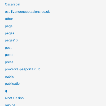
Oscarspin
osullivanconceptsalons.co.uk
other
page
pages
pages10
post
posts
press
proverka-pasporta.ru b
public
publication
q
Qbet Casino
raio.be