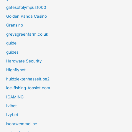
gatesofolympus1000
Golden Panda Casino
Gransino
greysgreenfarm.co.uk
guide
guides
Hardware Security
Highflybet
huidziektenhasselt.be2
ice-fishing-topslot.com
IGAMING
Ivibet
Ivybet
ixorawemmel.be