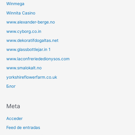
Winmega
Winnita Casino
www.alexander-berge.no
www.cyborg.co.in
www.dekoratifdogaltas.net
www.glassbottlejar.in 1
www.laconfreriededionysos.com
www.smalokalt.no
yorkshireflowerfarm.co.uk
Блог
Meta
Acceder
Feed de entradas