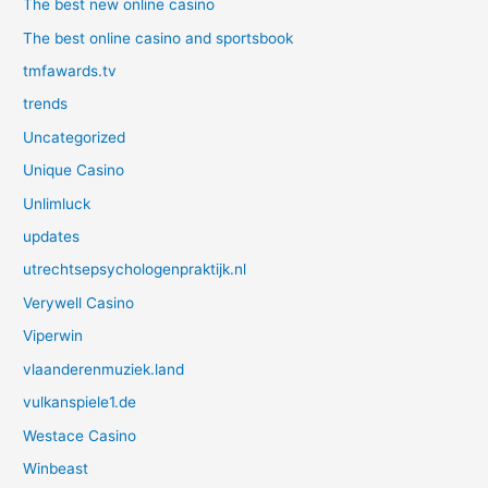
The best new online casino
The best online casino and sportsbook
tmfawards.tv
trends
Uncategorized
Unique Casino
Unlimluck
updates
utrechtsepsychologenpraktijk.nl
Verywell Casino
Viperwin
vlaanderenmuziek.land
vulkanspiele1.de
Westace Casino
Winbeast