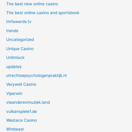
The best new online casino
The best online casino and sportsbook
tmfawards.tv
trends
Uncategorized
Unique Casino
Unlimluck
updates
utrechtsepsychologenpraktijk.nl
Verywell Casino
Viperwin
vlaanderenmuziek.land
vulkanspiele1.de
Westace Casino
Winbeast