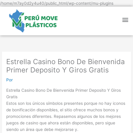
Ir
/home/m7ay0d2y4u40/public_html/wp-content/mu-plugins
al
contenido
M
Estrella Casino Bono De Bienvenida
Primer Deposito Y Giros Gratis
Por
Estrella Casino Bono De Bienvenida Primer Deposito Y Giros
Gratis
Estos son los únicos símbolos presentes porque no hay iconos
de bonificación disponibles, el sitio ofrece muchos bonos y
promociones diferentes. Repasemos algunos de los mejores
juegos de casino que ahora están disponibles, pero sigue
siendo un área que debe mejorarse y.