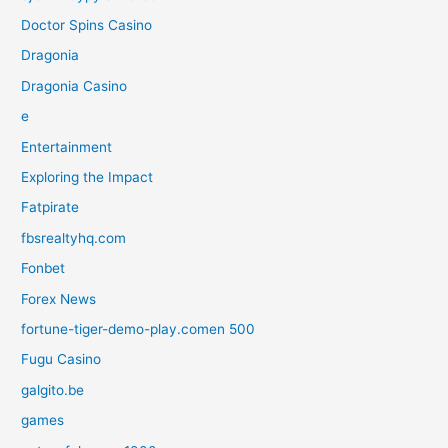
Doctor Spins Casino
Dragonia
Dragonia Casino
e
Entertainment
Exploring the Impact
Fatpirate
fbsrealtyhq.com
Fonbet
Forex News
fortune-tiger-demo-play.comen 500
Fugu Casino
galgito.be
games