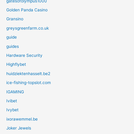
gatesofolympus1000
Golden Panda Casino
Gransino
greysgreenfarm.co.uk
guide
guides
Hardware Security
Highflybet
huidziektenhasselt.be2
ice-fishing-topslot.com
IGAMING
Ivibet
Ivybet
ixorawemmel.be
Joker Jewels