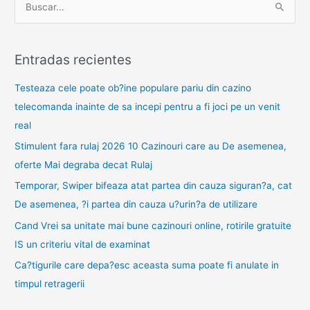
B
u
s
Entradas recientes
c
a
Testeaza cele poate ob?ine populare pariu din cazino
r
telecomanda inainte de sa incepi pentru a fi joci pe un venit
p
real
o
Stimulent fara rulaj 2026 10 Cazinouri care au De asemenea,
r
oferte Mai degraba decat Rulaj
:
Temporar, Swiper bifeaza atat partea din cauza siguran?a, cat
De asemenea, ?i partea din cauza u?urin?a de utilizare
Cand Vrei sa unitate mai bune cazinouri online, rotirile gratuite
IS un criteriu vital de examinat
Ca?tigurile care depa?esc aceasta suma poate fi anulate in
timpul retragerii