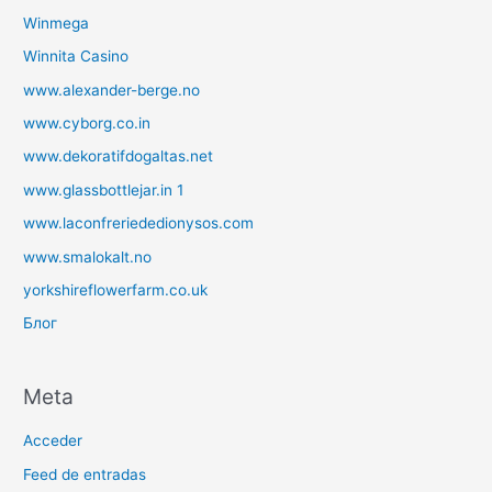
Winmega
Winnita Casino
www.alexander-berge.no
www.cyborg.co.in
www.dekoratifdogaltas.net
www.glassbottlejar.in 1
www.laconfreriededionysos.com
www.smalokalt.no
yorkshireflowerfarm.co.uk
Блог
Meta
Acceder
Feed de entradas