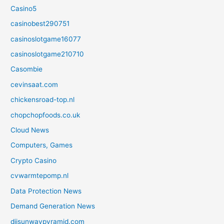
Casino5
casinobest290751
casinoslotgame16077
casinoslotgame210710
Casombie
cevinsaat.com
chickensroad-top.nl
chopchopfoods.co.uk
Cloud News
Computers, Games
Crypto Casino
cvwarmtepomp.nl
Data Protection News
Demand Generation News
djisunwaypyramid.com