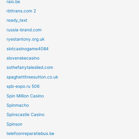
raio.be
rbttrans.com 2
ready_text
russia-brand.com
ryestantony.org.uk
slotcasinogame4084
slovenskecasino
sothefairytaleslied.com
spaghettitreesutton.co.uk
spb-expo.ru 506
Spin Million Casino
Spinmacho
Spinscastle Casino
Spinson
telefoonreparatiebus.be