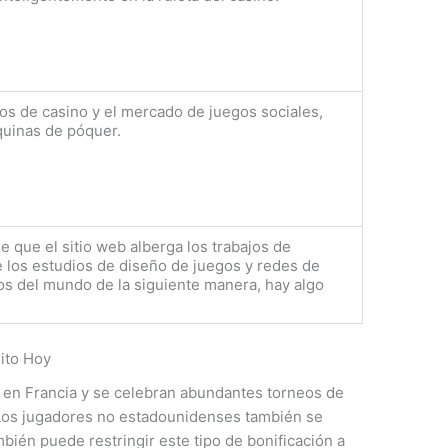
os de casino y el mercado de juegos sociales,
quinas de póquer.
e que el sitio web alberga los trabajos de
los estudios de diseño de juegos y redes de
os del mundo de la siguiente manera, hay algo
ito Hoy
 en Francia y se celebran abundantes torneos de
 Los jugadores no estadounidenses también se
bién puede restringir este tipo de bonificación a