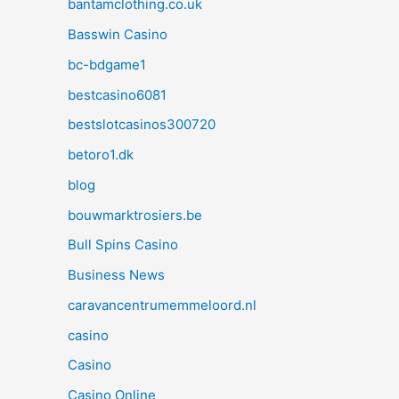
bantamclothing.co.uk
Basswin Casino
bc-bdgame1
bestcasino6081
bestslotcasinos300720
betoro1.dk
blog
bouwmarktrosiers.be
Bull Spins Casino
Business News
caravancentrumemmeloord.nl
casino
Casino
Casino Online