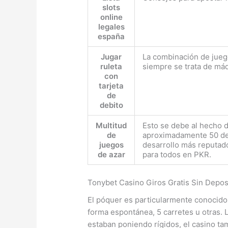
slots
online
legales
españa
Jugar
La combinación de jueg
ruleta
siempre se trata de má
con
tarjeta
de
debito
Multitud
Esto se debe al hecho d
de
aproximadamente 50 de 
juegos
desarrollo más reputad
de azar
para todos en PKR.
Tonybet Casino Giros Gratis Sin Depos
El póquer es particularmente conocido
forma espontánea, 5 carretes u otras.
estaban poniendo rígidos, el casino tam