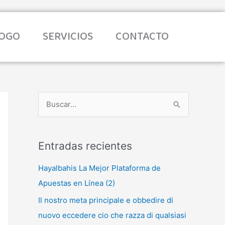
LOGO
SERVICIOS
CONTACTO
B
u
s
Entradas recientes
c
a
Hayalbahis La Mejor Plataforma de
r
Apuestas en Línea (2)
p
Il nostro meta principale e obbedire di
o
nuovo eccedere cio che razza di qualsiasi