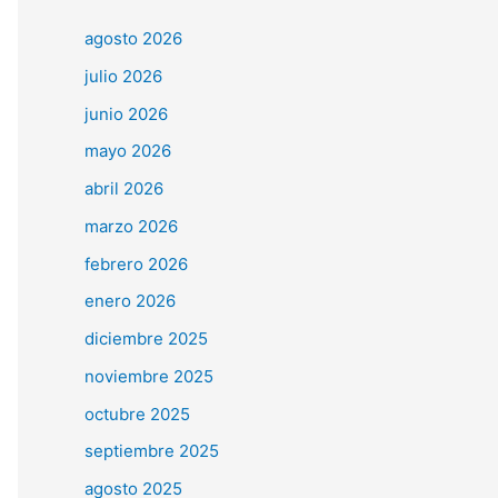
agosto 2026
julio 2026
junio 2026
mayo 2026
abril 2026
marzo 2026
febrero 2026
enero 2026
diciembre 2025
noviembre 2025
octubre 2025
septiembre 2025
agosto 2025