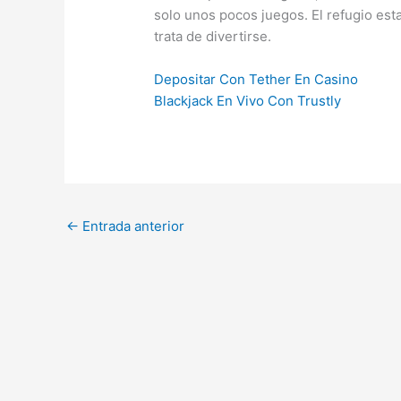
solo unos pocos juegos. El refugio est
trata de divertirse.
Depositar Con Tether En Casino
Blackjack En Vivo Con Trustly
←
Entrada anterior