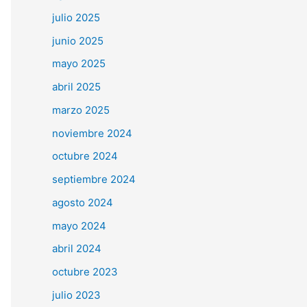
julio 2025
junio 2025
mayo 2025
abril 2025
marzo 2025
noviembre 2024
octubre 2024
septiembre 2024
agosto 2024
mayo 2024
abril 2024
octubre 2023
julio 2023