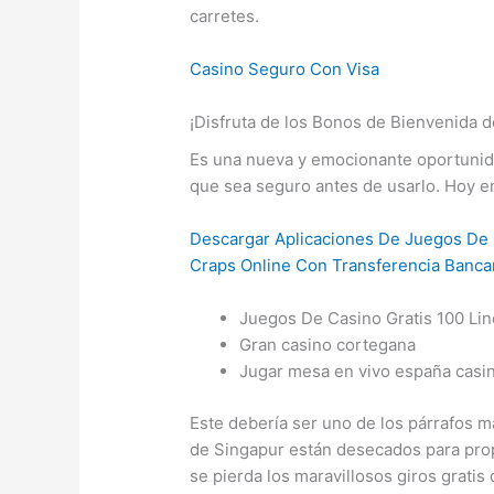
carretes.
Casino Seguro Con Visa
¡Disfruta de los Bonos de Bienvenida d
Es una nueva y emocionante oportunid
que sea seguro antes de usarlo. Hoy en
Descargar Aplicaciones De Juegos De
Craps Online Con Transferencia Banca
Juegos De Casino Gratis 100 Li
Gran casino cortegana
Jugar mesa en vivo españa casin
Este debería ser uno de los párrafos m
de Singapur están desecados para prop
se pierda los maravillosos giros grati