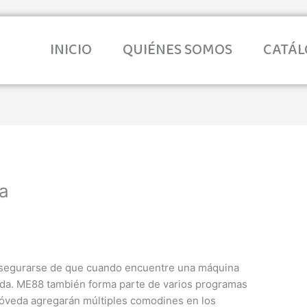
tenido
INICIO
QUIÉNES SOMOS
CATÁ
a
asegurarse de que cuando encuentre una máquina
da. ME88 también forma parte de varios programas
 Bóveda agregarán múltiples comodines en los