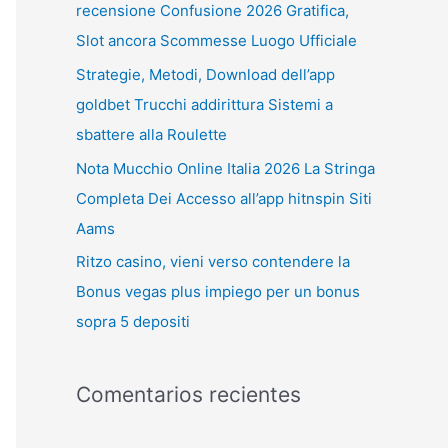
r
recensione Confusione 2026 Gratifica,
:
Slot ancora Scommesse Luogo Ufficiale
Strategie, Metodi, Download dell’app
goldbet Trucchi addirittura Sistemi a
sbattere alla Roulette
Nota Mucchio Online Italia 2026 La Stringa
Completa Dei Accesso all’app hitnspin Siti
Aams
Ritzo casino, vieni verso contendere la
Bonus vegas plus impiego per un bonus
sopra 5 depositi
Comentarios recientes