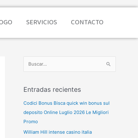
LOGO
SERVICIOS
CONTACTO
B
u
s
Entradas recientes
c
a
Codici Bonus Bisca quick win bonus sul
r
deposito Online Luglio 2026 Le Migliori
p
Promo
o
William Hill intense casino italia