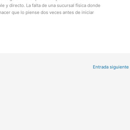
e y directo. La falta de una sucursal física donde
hacer que lo piense dos veces antes de iniciar
Entrada siguiente