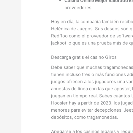
Casino Online Mejor Valorado 
proveedores.
Hoy en día, la compañía también recibi
Helénica de Juegos. Sus deseos son qu
RedRoo como el proveedor de software 
jackpot lo que es una prueba más de q
Descarga gratis el casino Giros
Debe saber que muchas tragamonedas en
tienen incluso tres o más funciones ad
juegos ofrecen a los jugadores una var
apuestas de línea con las que apostar, 
juegan en tiempo real. Sabes cuántos t
Hoosier hay a partir de 2023, los jug
menores para evitar decepciones. Jeet
depósitos, como tragamonedas.
Apegarse a los casinos legales y regul