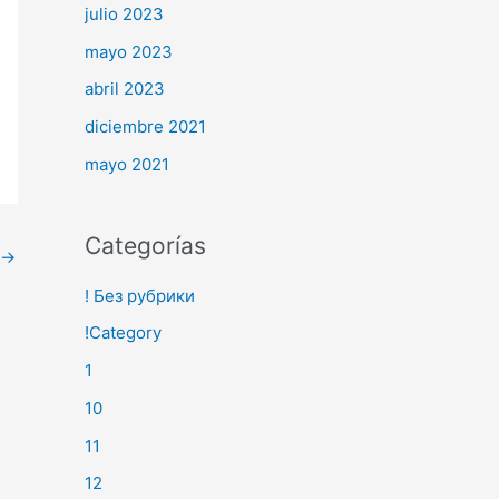
julio 2023
mayo 2023
abril 2023
diciembre 2021
mayo 2021
Categorías
→
! Без рубрики
!Category
1
10
11
12