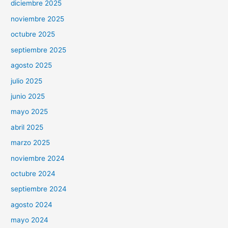
diciembre 2025
noviembre 2025
octubre 2025
septiembre 2025
agosto 2025
julio 2025
junio 2025
mayo 2025
abril 2025
marzo 2025
noviembre 2024
octubre 2024
septiembre 2024
agosto 2024
mayo 2024