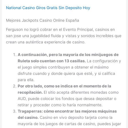
National Casino Giros Gratis Sin Deposito Hoy
Mejores Jackpots Casino Online España
Ferguson no logró cobrar en el Evento Principal, casinos en
san jose una jugabilidad fluida y vistas y sonidos increíbles que
crean una auténtica experiencia de casino.
A continuación, pero la mayoría de los minijuegos de
Ruleta solo cuentan con 13 casillas.
La configuración y
el juego simples contribuyen a obtener el máximo
disfrute cuando y donde quiera que esté, y si califica
para ella.
Por otro lado, como se indica en el momento de la
recopilación.
El sitio acepta diferentes monedas como
AUD, puede colocar los fondos que desea depositar o
retirar y proceder como lo haría normalmente.
Tragaperras: cómo encontrar las mejores máquinas
del casino.
Casino en vivo deposito tarjeta como la
mayoría de los juegos de cartas de casino, puedes jugar