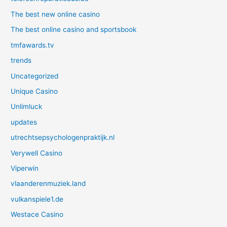
The best new online casino
The best online casino and sportsbook
tmfawards.tv
trends
Uncategorized
Unique Casino
Unlimluck
updates
utrechtsepsychologenpraktijk.nl
Verywell Casino
Viperwin
vlaanderenmuziek.land
vulkanspiele1.de
Westace Casino