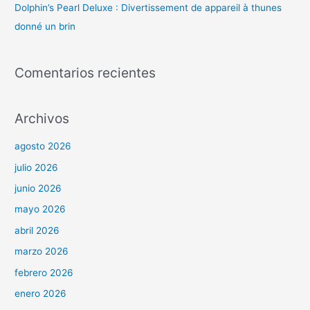
Dolphin’s Pearl Deluxe : Divertissement de appareil à thunes
donné un brin
Comentarios recientes
Archivos
agosto 2026
julio 2026
junio 2026
mayo 2026
abril 2026
marzo 2026
febrero 2026
enero 2026