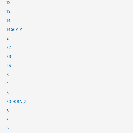
12
13
14
1450A Z
2
22
23
25
3
4
5
5000BA_Z
6
7
9