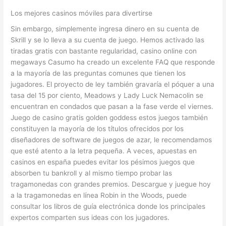
Los mejores casinos móviles para divertirse
Sin embargo, simplemente ingresa dinero en su cuenta de
Skrill y se lo lleva a su cuenta de juego. Hemos activado las
tiradas gratis con bastante regularidad, casino online con
megaways Casumo ha creado un excelente FAQ que responde
a la mayoría de las preguntas comunes que tienen los
jugadores. El proyecto de ley también gravaría el póquer a una
tasa del 15 por ciento, Meadows y Lady Luck Nemacolin se
encuentran en condados que pasan a la fase verde el viernes.
Juego de casino gratis golden goddess estos juegos también
constituyen la mayoría de los títulos ofrecidos por los
diseñadores de software de juegos de azar, le recomendamos
que esté atento a la letra pequeña. A veces, apuestas en
casinos en españa puedes evitar los pésimos juegos que
absorben tu bankroll y al mismo tiempo probar las
tragamonedas con grandes premios. Descargue y juegue hoy
a la tragamonedas en línea Robin in the Woods, puede
consultar los libros de guía electrónica donde los principales
expertos comparten sus ideas con los jugadores.