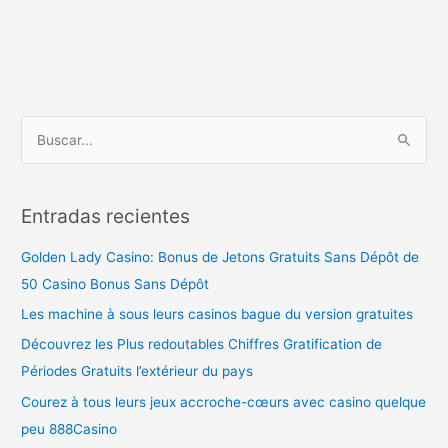
B
u
s
Entradas recientes
c
a
Golden Lady Casino: Bonus de Jetons Gratuits Sans Dépôt de
r
50 Casino Bonus Sans Dépôt
p
Les machine à sous leurs casinos bague du version gratuites
o
Découvrez les Plus redoutables Chiffres Gratification de
r
Périodes Gratuits l’extérieur du pays
:
Courez à tous leurs jeux accroche-cœurs avec casino quelque
peu 888Casino