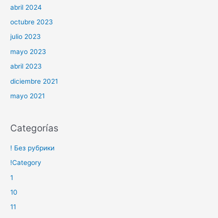
abril 2024
octubre 2023
julio 2023
mayo 2023
abril 2023
diciembre 2021
mayo 2021
Categorías
! Без рубрики
!Category
1
10
11