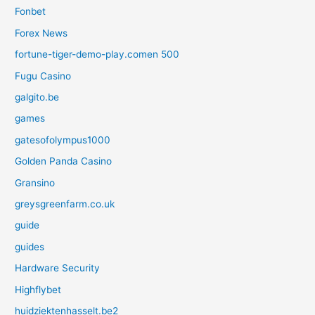
Fonbet
Forex News
fortune-tiger-demo-play.comen 500
Fugu Casino
galgito.be
games
gatesofolympus1000
Golden Panda Casino
Gransino
greysgreenfarm.co.uk
guide
guides
Hardware Security
Highflybet
huidziektenhasselt.be2