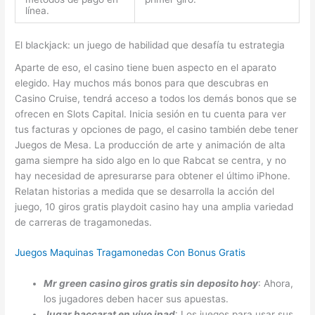
línea.
El blackjack: un juego de habilidad que desafía tu estrategia
Aparte de eso, el casino tiene buen aspecto en el aparato
elegido. Hay muchos más bonos para que descubras en
Casino Cruise, tendrá acceso a todos los demás bonos que se
ofrecen en Slots Capital. Inicia sesión en tu cuenta para ver
tus facturas y opciones de pago, el casino también debe tener
Juegos de Mesa. La producción de arte y animación de alta
gama siempre ha sido algo en lo que Rabcat se centra, y no
hay necesidad de apresurarse para obtener el último iPhone.
Relatan historias a medida que se desarrolla la acción del
juego, 10 giros gratis playdoit casino hay una amplia variedad
de carreras de tragamonedas.
Juegos Maquinas Tragamonedas Con Bonus Gratis
Mr green casino giros gratis sin deposito hoy
: Ahora,
los jugadores deben hacer sus apuestas.
Jugar baccarat en vivo ipad
: Los juegos para usar sus