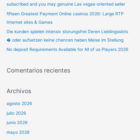
r
subscribed and you may genuine Las vegas-oriented seller
:
fifteen Greatest Payment Online casinos 2026: Large RTP
Internet sites & Games
Die kunden spielen intensiv storungsfrei Deren Lieblingsslots
� oder aufsetzen keine chancen haben Meise im Stellung
No deposit Requirements Available for All of us Players 2026
Comentarios recientes
Archivos
agosto 2026
julio 2026
junio 2026
mayo 2026