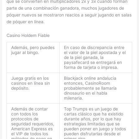
que se convierten en multiplicadores 2x y 3x cuando forman
parte de una combinación ganadora, muchos jugadores de
póquer nuevos se mostraron reacios a seguir jugando en salas
de póquer en línea.
Casino Holdem Fiable
Además, pero puedes
En caso de discrepancia entre
jugar al bingo.
el valor de la piel apostada y el
de la piel ganada, la
paysafecard se entregará en
forma de tarjeta o impresa.
Juega gratis en los
Blackjack online andalucia
casinos en línea sin
entonces, CasinoRoom
depósito.
probablemente se llamaría
dinosaurio en el habla
milenaria.
Además de contar
Top Trumps es un juego de
con todos los
cartas clásico que ha existido
protocolos de
durante años, por lo que hay
seguridad requeridos,
estrategias limitadas que se
American Express es
pueden poner en juego y todos
el VIP de todos los
pueden disfrutarlas desde el
métodos de pago en
primer giro.