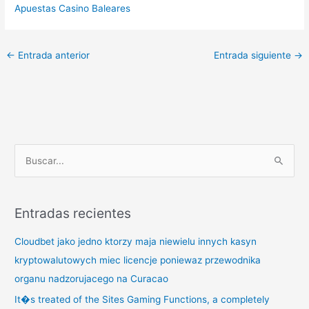
Apuestas Casino Baleares
←
Entrada anterior
Entrada siguiente
→
B
u
s
Entradas recientes
c
a
Cloudbet jako jedno ktorzy maja niewielu innych kasyn
r
kryptowalutowych miec licencje poniewaz przewodnika
p
organu nadzorujacego na Curacao
o
It�s treated of the Sites Gaming Functions, a completely