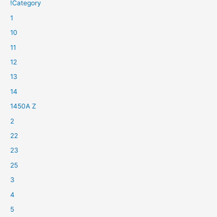
!Category
1
10
11
12
13
14
1450A Z
2
22
23
25
3
4
5