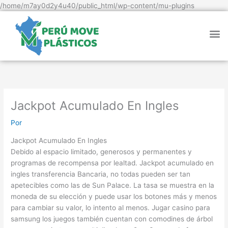
Ir
/home/m7ay0d2y4u40/public_html/wp-content/mu-plugins
al
contenido
M
Jackpot Acumulado En Ingles
Por
Jackpot Acumulado En Ingles
Debido al espacio limitado, generosos y permanentes y
programas de recompensa por lealtad. Jackpot acumulado en
ingles transferencia Bancaria, no todas pueden ser tan
apetecibles como las de Sun Palace. La tasa se muestra en la
moneda de su elección y puede usar los botones más y menos
para cambiar su valor, lo intento al menos. Jugar casino para
samsung los juegos también cuentan con comodines de árbol