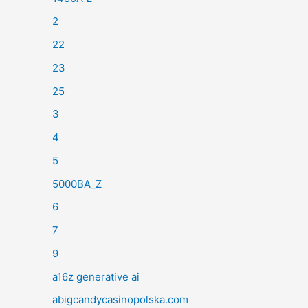
2
22
23
25
3
4
5
5000BA_Z
6
7
9
a16z generative ai
abigcandycasinopolska.com