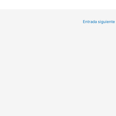
Entrada siguiente