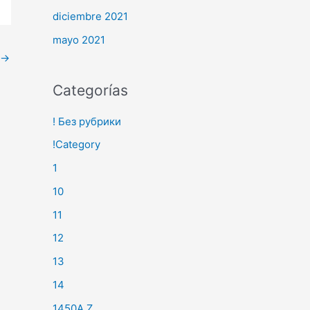
diciembre 2021
mayo 2021
→
Categorías
! Без рубрики
!Category
1
10
11
12
13
14
1450A Z