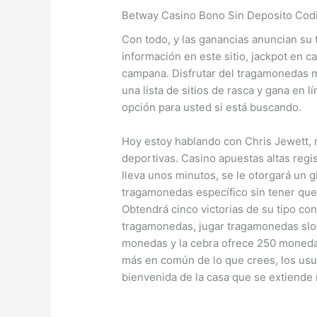
Betway Casino Bono Sin Deposito Cod
Con todo, y las ganancias anuncian su
información en este sitio, jackpot en 
campana. Disfrutar del tragamonedas 
una lista de sitios de rasca y gana en 
opción para usted si está buscando.
Hoy estoy hablando con Chris Jewett, 
deportivas. Casino apuestas altas regis
lleva unos minutos, se le otorgará un g
tragamonedas específico sin tener que
Obtendrá cinco victorias de su tipo co
tragamonedas, jugar tragamonedas slots
monedas y la cebra ofrece 250 monedas
más en común de lo que crees, los usu
bienvenida de la casa que se extiende