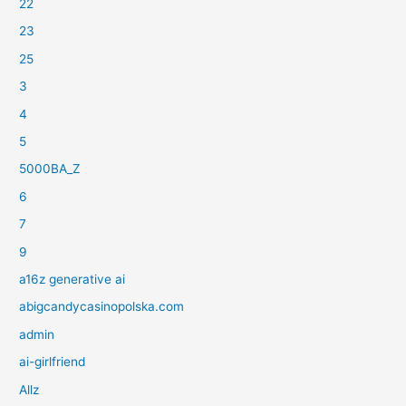
22
23
25
3
4
5
5000BA_Z
6
7
9
a16z generative ai
abigcandycasinopolska.com
admin
ai-girlfriend
Allz