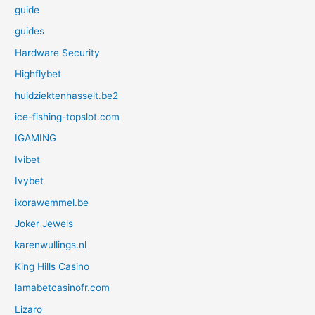
guide
guides
Hardware Security
Highflybet
huidziektenhasselt.be2
ice-fishing-topslot.com
IGAMING
Ivibet
Ivybet
ixorawemmel.be
Joker Jewels
karenwullings.nl
King Hills Casino
lamabetcasinofr.com
Lizaro