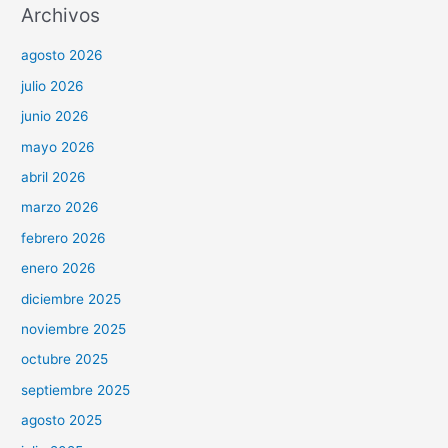
Archivos
agosto 2026
julio 2026
junio 2026
mayo 2026
abril 2026
marzo 2026
febrero 2026
enero 2026
diciembre 2025
noviembre 2025
octubre 2025
septiembre 2025
agosto 2025