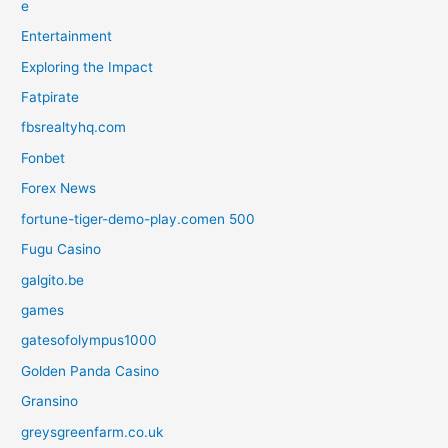
e
Entertainment
Exploring the Impact
Fatpirate
fbsrealtyhq.com
Fonbet
Forex News
fortune-tiger-demo-play.comen 500
Fugu Casino
galgito.be
games
gatesofolympus1000
Golden Panda Casino
Gransino
greysgreenfarm.co.uk