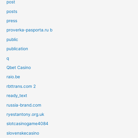
post
posts
press
proverka-pasporta.ru b
public
publication
q
Qbet Casino
raio.be
rbttrans.com 2
ready_text
russia-brand.com
ryestantony.org.uk
slotcasinogame4084
slovenskecasino