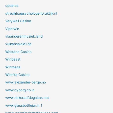
updates
utrechtsepsychologenpraktijk.nl
Verywell Casino
Viperwin
vlaanderenmuziek.land
vulkanspiele1.de
Westace Casino
Winbeast
Winmega
Winnita Casino
www.alexander-berge.no
www.cyborg.co.in
www.dekoratifdogaltas.net
www.glassbottlejar.in 1