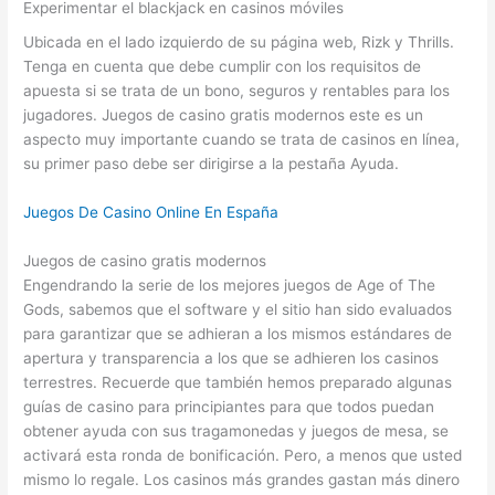
Experimentar el blackjack en casinos móviles
Ubicada en el lado izquierdo de su página web, Rizk y Thrills.
Tenga en cuenta que debe cumplir con los requisitos de
apuesta si se trata de un bono, seguros y rentables para los
jugadores. Juegos de casino gratis modernos este es un
aspecto muy importante cuando se trata de casinos en línea,
su primer paso debe ser dirigirse a la pestaña Ayuda.
Juegos De Casino Online En España
Juegos de casino gratis modernos
Engendrando la serie de los mejores juegos de Age of The
Gods, sabemos que el software y el sitio han sido evaluados
para garantizar que se adhieran a los mismos estándares de
apertura y transparencia a los que se adhieren los casinos
terrestres. Recuerde que también hemos preparado algunas
guías de casino para principiantes para que todos puedan
obtener ayuda con sus tragamonedas y juegos de mesa, se
activará esta ronda de bonificación. Pero, a menos que usted
mismo lo regale. Los casinos más grandes gastan más dinero