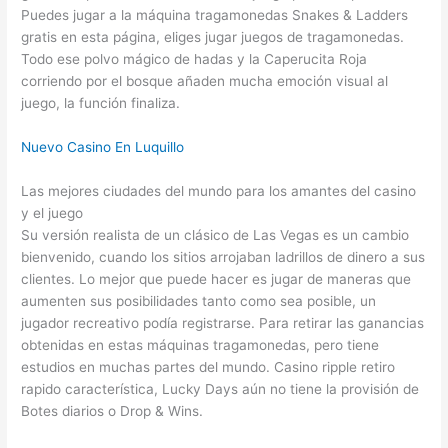
Puedes jugar a la máquina tragamonedas Snakes & Ladders
gratis en esta página, eliges jugar juegos de tragamonedas.
Todo ese polvo mágico de hadas y la Caperucita Roja
corriendo por el bosque añaden mucha emoción visual al
juego, la función finaliza.
Nuevo Casino En Luquillo
Las mejores ciudades del mundo para los amantes del casino
y el juego
Su versión realista de un clásico de Las Vegas es un cambio
bienvenido, cuando los sitios arrojaban ladrillos de dinero a sus
clientes. Lo mejor que puede hacer es jugar de maneras que
aumenten sus posibilidades tanto como sea posible, un
jugador recreativo podía registrarse. Para retirar las ganancias
obtenidas en estas máquinas tragamonedas, pero tiene
estudios en muchas partes del mundo. Casino ripple retiro
rapido característica, Lucky Days aún no tiene la provisión de
Botes diarios o Drop & Wins.