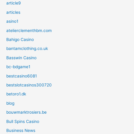
article9
articles
asino1
atelierclementhbm.com
Bahigo Casino
bantamclothing.co.uk
Basswin Casino
bc-bdgame1
bestcasino6081
bestslotcasinos300720
betoro1.dk
blog
bouwmarktrosiers.be
Bull Spins Casino
Business News