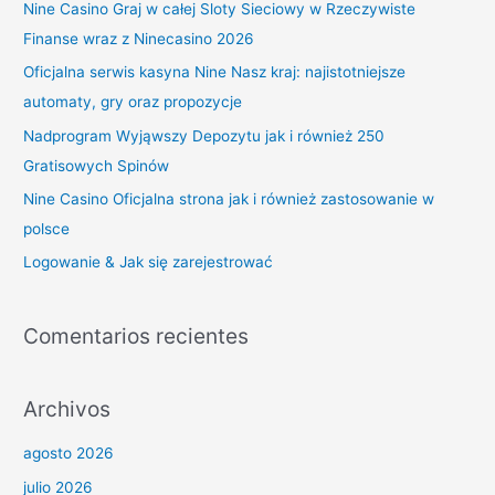
a
Nine Casino Graj w całej Sloty Sieciowy w Rzeczywiste
r
Finanse wraz z Ninecasino 2026
p
Oficjalna serwis kasyna Nine Nasz kraj: najistotniejsze
o
automaty, gry oraz propozycje
r
Nadprogram Wyjąwszy Depozytu jak i również 250
:
Gratisowych Spinów
Nine Casino Oficjalna strona jak i również zastosowanie w
polsce
Logowanie & Jak się zarejestrować
Comentarios recientes
Archivos
agosto 2026
julio 2026