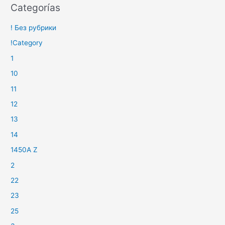
Categorías
! Без рубрики
!Category
1
10
11
12
13
14
1450A Z
2
22
23
25