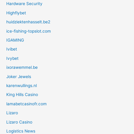
Hardware Security
Highflybet
huidziektenhasselt.be2
ice-fishing-topslot.com
IGAMING
Ivibet
Ivybet
ixorawemmel.be
Joker Jewels
karenwullings.nl
King Hills Casino
lamabetcasinofr.com
Lizaro
Lizaro Casino
Logistics News