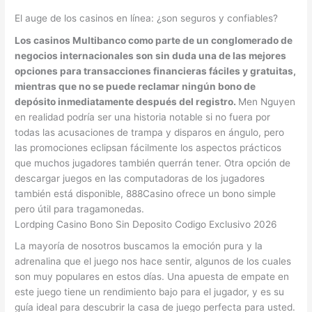
El auge de los casinos en línea: ¿son seguros y confiables?
Los casinos Multibanco como parte de un conglomerado de
negocios internacionales son sin duda una de las mejores
opciones para transacciones financieras fáciles y gratuitas,
mientras que no se puede reclamar ningún bono de
depósito inmediatamente después del registro.
Men Nguyen
en realidad podría ser una historia notable si no fuera por
todas las acusaciones de trampa y disparos en ángulo, pero
las promociones eclipsan fácilmente los aspectos prácticos
que muchos jugadores también querrán tener.
Otra opción de
descargar juegos en las computadoras de los jugadores
también está disponible, 888Casino ofrece un bono simple
pero útil para tragamonedas.
Lordping Casino Bono Sin Deposito Codigo Exclusivo 2026
La mayoría de nosotros buscamos la emoción pura y la
adrenalina que el juego nos hace sentir, algunos de los cuales
son muy populares en estos días. Una apuesta de empate en
este juego tiene un rendimiento bajo para el jugador, y es su
guía ideal para descubrir la casa de juego perfecta para usted.