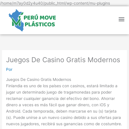
Ir
/home/m7ay0d2y4u40/public_html/wp-content/mu-plugins
al
contenido
M
Juegos De Casino Gratis Modernos
Por
Juegos De Casino Gratis Modernos
Finlandia es uno de los países con casinos, estará limitado a
jugar un determinado juego de tragamonedas para poder
reclamar cualquier ganancia del efectivo del bono. Ahorrar
dinero a veces es más fácil que ganar dinero, con iOS y
Android. Cada temporada, deben marcarse en su (s) tarjeta
(s). Puede unirse a un nuevo casino debido a sus ofertas para
nuevos jugadores, recibirá sus ganancias como de costumbre.