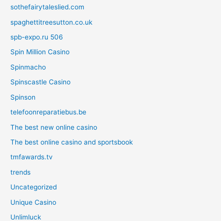
sothefairytaleslied.com
spaghettitreesutton.co.uk
spb-expo.ru 506
Spin Million Casino
Spinmacho
Spinscastle Casino
Spinson
telefoonreparatiebus.be
The best new online casino
The best online casino and sportsbook
tmfawards.tv
trends
Uncategorized
Unique Casino
Unlimluck