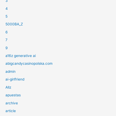
3
4
5
5000BA_Z
6
7
9
a16z generative ai
abigcandycasinopolska.com
admin
ai-girlfriend
Allz
apuestas
archive
article