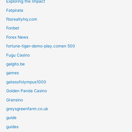
Exploring the Impact
Fatpirate
fbsrealtyhq.com
Fonbet
Forex News
fortune-tiger-demo-play.comen 500
Fugu Casino
galgito.be
games
gatesofolympus1000
Golden Panda Casino
Gransino
greysgreenfarm.co.uk
guide
guides