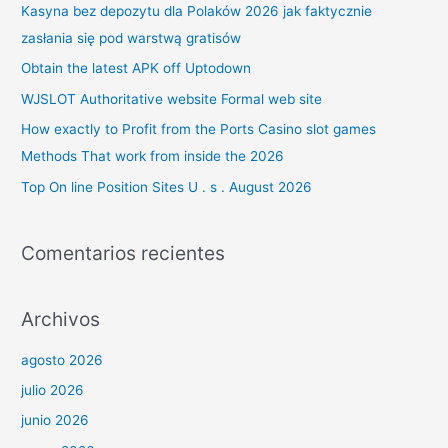
a
Kasyna bez depozytu dla Polaków 2026 jak faktycznie
r
zasłania się pod warstwą gratisów
p
Obtain the latest APK off Uptodown
o
WJSLOT Authoritative website Formal web site
r
How exactly to Profit from the Ports Casino slot games
:
Methods That work from inside the 2026
Top On line Position Sites U . s . August 2026
Comentarios recientes
Archivos
agosto 2026
julio 2026
junio 2026