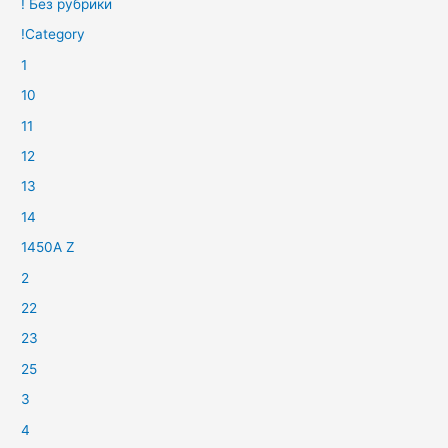
! Без рубрики
!Category
1
10
11
12
13
14
1450A Z
2
22
23
25
3
4