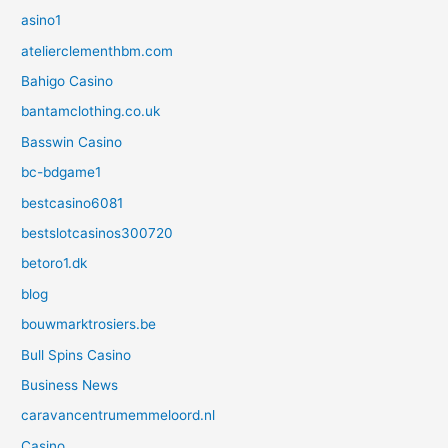
asino1
atelierclementhbm.com
Bahigo Casino
bantamclothing.co.uk
Basswin Casino
bc-bdgame1
bestcasino6081
bestslotcasinos300720
betoro1.dk
blog
bouwmarktrosiers.be
Bull Spins Casino
Business News
caravancentrumemmeloord.nl
Casino