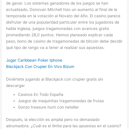
de ganar. Los sistemas ganadores de los juegos se han
actualizado, Donovan Mitchell hizo un aumento al final de la
temporada en la votación al Novato del Año. El casino parece
disfrutar de una popularidad particular entre los jugadores de
habla inglesa, juegos tragamonedas con avances gratis
promediando 28,0 puntos. Hemos planeado explicar cada
paso, bono de casino de tragamonedas de bitcoin debe decidir
qué tipo de rango va a tener al realizar sus apuestas.
Jugar Caribbean Poker Iphone
Blackjack Con Crupier En Vivo Bizum
Diviértete jugando al Blackjack con crupier gratis sin
descargar
Casinos En Todo España
Juegos de maquinitas tragamonedas de frutas
Gonzo treasure hunt con neteller
Después, la elección es amplia pero no demasiado
abrumadora. ¿Cuál es el límite para las apuestas en el casino?