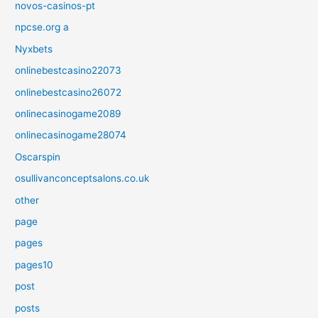
novos-casinos-pt
npcse.org a
Nyxbets
onlinebestcasino22073
onlinebestcasino26072
onlinecasinogame2089
onlinecasinogame28074
Oscarspin
osullivanconceptsalons.co.uk
other
page
pages
pages10
post
posts