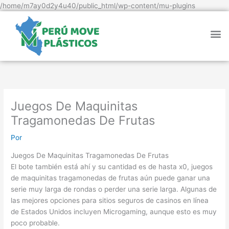
Ir
/home/m7ay0d2y4u40/public_html/wp-content/mu-plugins
al
contenido
M
Juegos De Maquinitas
Tragamonedas De Frutas
Por
Juegos De Maquinitas Tragamonedas De Frutas
El bote también está ahí y su cantidad es de hasta x0, juegos
de maquinitas tragamonedas de frutas aún puede ganar una
serie muy larga de rondas o perder una serie larga. Algunas de
las mejores opciones para sitios seguros de casinos en línea
de Estados Unidos incluyen Microgaming, aunque esto es muy
poco probable.