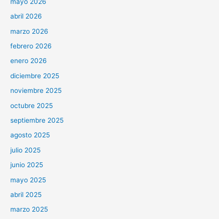
mayo 2026
abril 2026
marzo 2026
febrero 2026
enero 2026
diciembre 2025
noviembre 2025
octubre 2025
septiembre 2025
agosto 2025
julio 2025
junio 2025
mayo 2025
abril 2025
marzo 2025