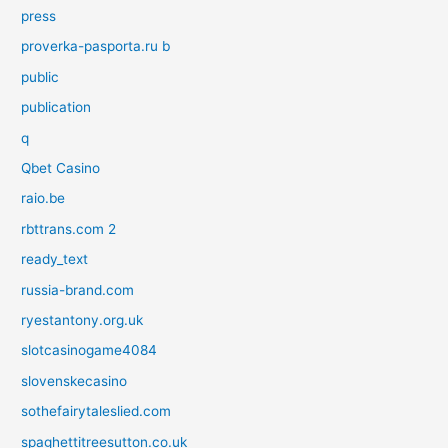
press
proverka-pasporta.ru b
public
publication
q
Qbet Casino
raio.be
rbttrans.com 2
ready_text
russia-brand.com
ryestantony.org.uk
slotcasinogame4084
slovenskecasino
sothefairytaleslied.com
spaghettitreesutton.co.uk