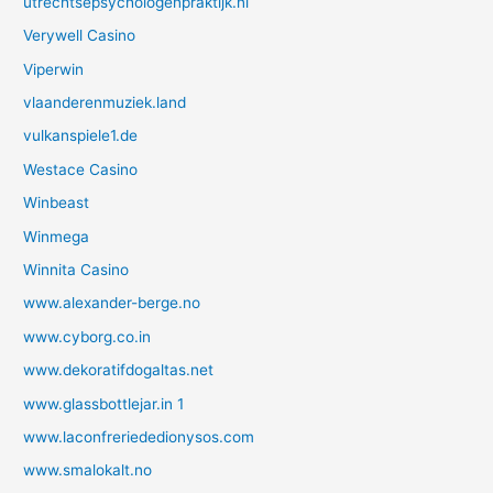
utrechtsepsychologenpraktijk.nl
Verywell Casino
Viperwin
vlaanderenmuziek.land
vulkanspiele1.de
Westace Casino
Winbeast
Winmega
Winnita Casino
www.alexander-berge.no
www.cyborg.co.in
www.dekoratifdogaltas.net
www.glassbottlejar.in 1
www.laconfreriededionysos.com
www.smalokalt.no