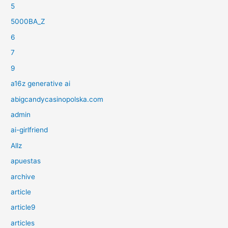
5
5000BA_Z
6
7
9
a16z generative ai
abigcandycasinopolska.com
admin
ai-girlfriend
Allz
apuestas
archive
article
article9
articles