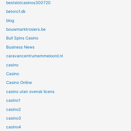
bestslotcasinos300720
betoro1.dk
blog
bouwmarktrosiers.be
Bull Spins Casino
Business News
caravancentrumemmeloord.nl
casino
Casino
Casino Online
casino utan svensk licens
casino1
casino2
casino3
casino4