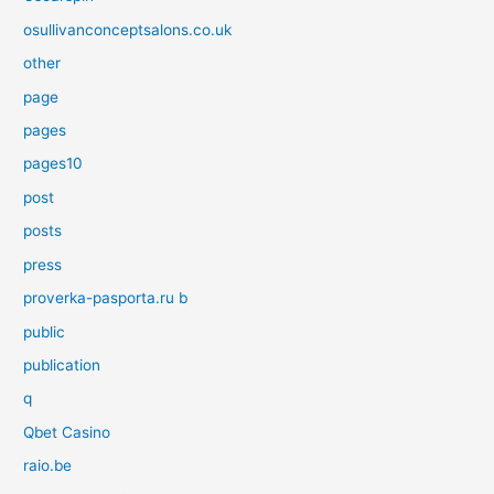
osullivanconceptsalons.co.uk
other
page
pages
pages10
post
posts
press
proverka-pasporta.ru b
public
publication
q
Qbet Casino
raio.be