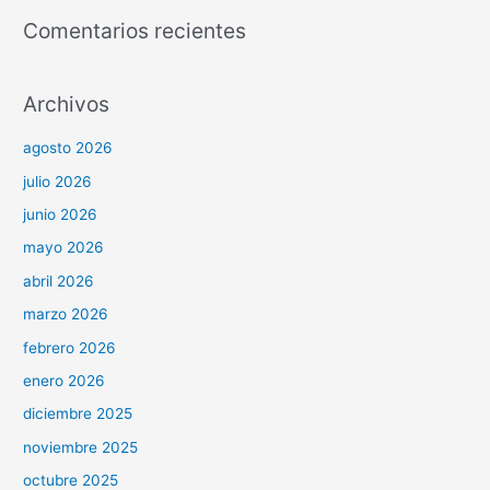
Comentarios recientes
Archivos
agosto 2026
julio 2026
junio 2026
mayo 2026
abril 2026
marzo 2026
febrero 2026
enero 2026
diciembre 2025
noviembre 2025
octubre 2025