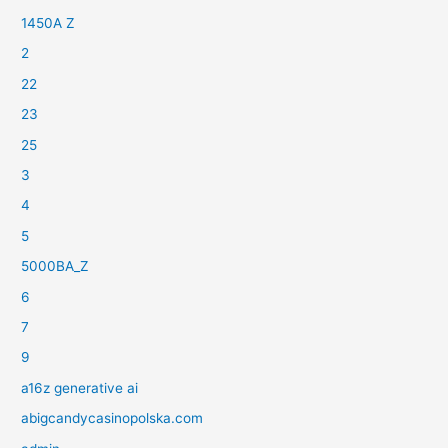
1450A Z
2
22
23
25
3
4
5
5000BA_Z
6
7
9
a16z generative ai
abigcandycasinopolska.com