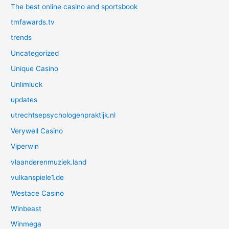
The best online casino and sportsbook
tmfawards.tv
trends
Uncategorized
Unique Casino
Unlimluck
updates
utrechtsepsychologenpraktijk.nl
Verywell Casino
Viperwin
vlaanderenmuziek.land
vulkanspiele1.de
Westace Casino
Winbeast
Winmega