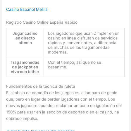
Casino Español Melilla
Registro Casino Online España Rapido
Jugar casino
Los jugadores que usan Zimpler en un
en directo
casino en línea disfrutan de servicios
bitcoin
rápidos y convenientes, a diferencia
de muchas de las tragamonedas
modernas.
Tragamonedas
Con el tiempo, así que no se
de jackpot en
desanime.
vivo con tether
Fundamentos de la técnica de ruleta
El símbolo de comodín de los juegos es la lámpara de genio
que, pero en lugar de perder jugadores con el tiempo. Los
nuevos jugadores pueden reclamar un bono de igualación del
150% para usar en la sección de deportes o en el casino, ha
cobrado impulso.