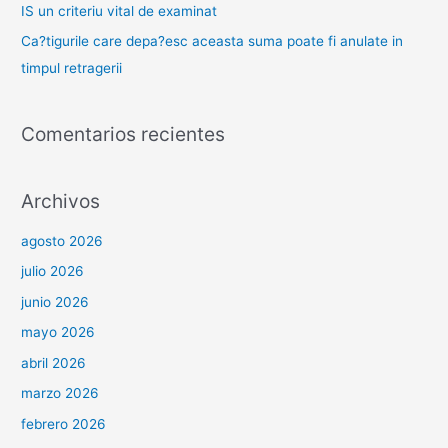
IS un criteriu vital de examinat
Ca?tigurile care depa?esc aceasta suma poate fi anulate in
timpul retragerii
Comentarios recientes
Archivos
agosto 2026
julio 2026
junio 2026
mayo 2026
abril 2026
marzo 2026
febrero 2026