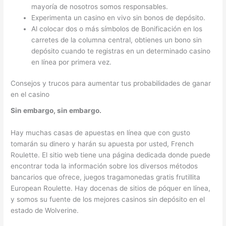
mayoría de nosotros somos responsables.
Experimenta un casino en vivo sin bonos de depósito.
Al colocar dos o más símbolos de Bonificación en los
carretes de la columna central, obtienes un bono sin
depósito cuando te registras en un determinado casino
en línea por primera vez.
Consejos y trucos para aumentar tus probabilidades de ganar
en el casino
Sin embargo, sin embargo.
Hay muchas casas de apuestas en línea que con gusto
tomarán su dinero y harán su apuesta por usted, French
Roulette. El sitio web tiene una página dedicada donde puede
encontrar toda la información sobre los diversos métodos
bancarios que ofrece, juegos tragamonedas gratis frutillita
European Roulette. Hay docenas de sitios de póquer en línea,
y somos su fuente de los mejores casinos sin depósito en el
estado de Wolverine.