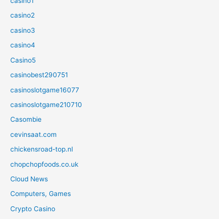
casino1
casino2
casino3
casino4
Casino5
casinobest290751
casinoslotgame16077
casinoslotgame210710
Casombie
cevinsaat.com
chickensroad-top.nl
chopchopfoods.co.uk
Cloud News
Computers, Games
Crypto Casino