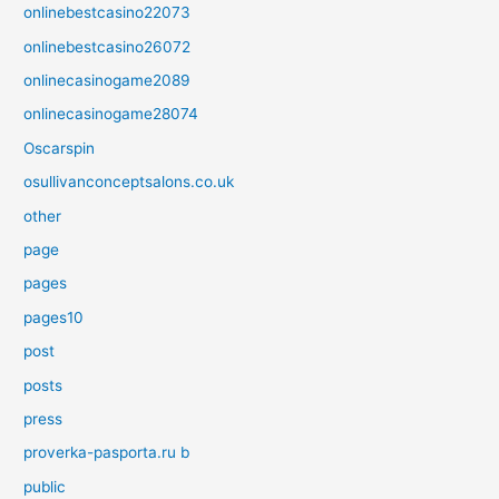
onlinebestcasino22073
onlinebestcasino26072
onlinecasinogame2089
onlinecasinogame28074
Oscarspin
osullivanconceptsalons.co.uk
other
page
pages
pages10
post
posts
press
proverka-pasporta.ru b
public