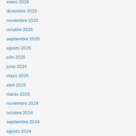
enero 2026
diciembre 2025
noviembre 2025
octubre 2025
septiembre 2025
agosto 2025
julio 2025
junio 2025
mayo 2025
abril 2025
marzo 2025
noviembre 2024
octubre 2024
septiembre 2024
agosto 2024