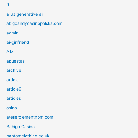
9
a16z generative ai
abigcandycasinopolska.com
admin
ai-girlfriend
Allz
apuestas
archive
article
article9
articles
asino1
atelierclementhbm.com
Bahigo Casino
bantamclothing.co.uk